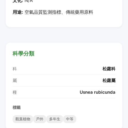
文化:
N/A
用途:
空氣品質監測指標、傳統藥用原料
科學分類
科
松蘿科
屬
松蘿屬
種
Usnea rubicunda
標籤
觀葉植物
戶外
多年生
中等