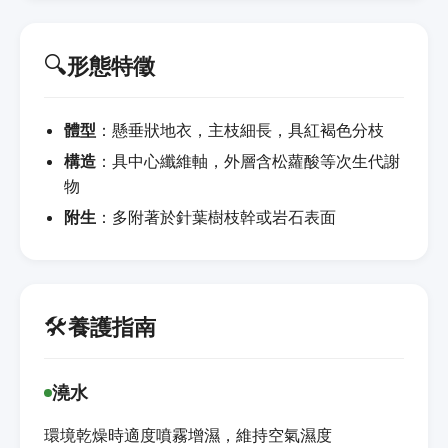
🔍
形態特徵
體型
：懸垂狀地衣，主枝細長，具紅褐色分枝
構造
：具中心纖維軸，外層含松蘿酸等次生代謝
物
附生
：多附著於針葉樹枝幹或岩石表面
🛠️
養護指南
澆水
環境乾燥時適度噴霧增濕，維持空氣濕度