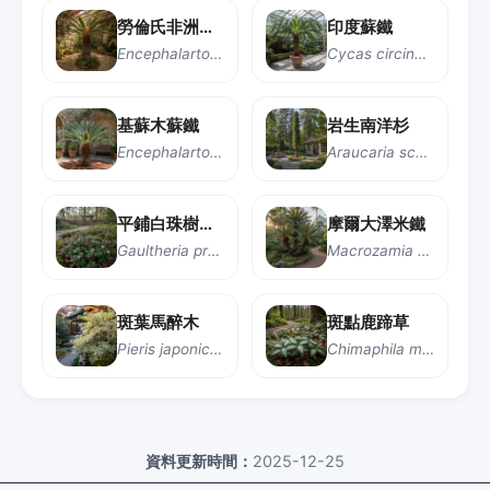
勞倫氏非洲蘇鐵
印度蘇鐵
Encephalartos laurentianus
Cycas circinalis
基蘇木蘇鐵
岩生南洋杉
Encephalartos kisambo
Araucaria scopulorum
平鋪白珠樹（冬青油樹）
摩爾大澤米鐵
Gaultheria procumbens
Macrozamia moorei
斑葉馬醉木
斑點鹿蹄草
Pieris japonica 'Variegata'
Chimaphila maculata
資料更新時間：
2025-12-25