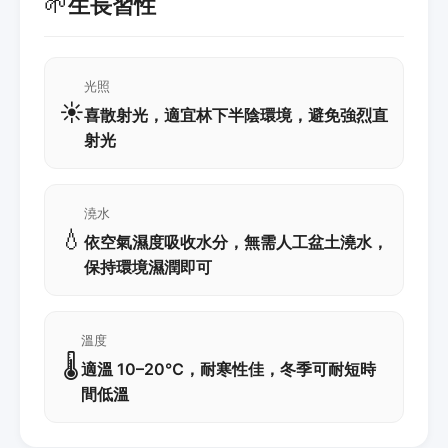
🌱
生長習性
光照
☀️
喜散射光，適宜林下半陰環境，避免強烈直
射光
澆水
💧
依空氣濕度吸收水分，無需人工盆土澆水，
保持環境濕潤即可
溫度
🌡️
適溫 10–20℃，耐寒性佳，冬季可耐短時
間低溫