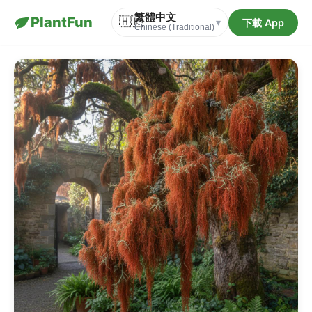
繁體中文
PlantFun
🇭🇰
下載 App
▾
Chinese (Traditional)