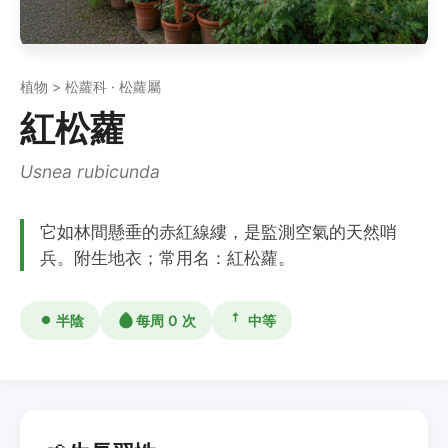
植物 > 松蘿科 · 松蘿屬
紅松蘿
Usnea rubicunda
它如林間懸垂的赤紅線縷，是監測空氣的天然哨
兵。附生地衣；常用名：紅松蘿。
半陰
每周 0 次
中等