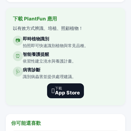
下載 PlantFun 應用
以有效方式辨識、培植、照顧植物！
即時植物識別
📷
拍照即可快速識別植物與常見品種。
智能養護提醒
⏰
依習性建立澆水與養護計畫。
病害診斷
🩺
識別病蟲害並提供處理建議。
下載

App Store
你可能還喜歡