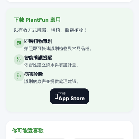
下載 PlantFun 應用
以有效方式辨識、培植、照顧植物！
即時植物識別
📷
拍照即可快速識別植物與常見品種。
智能養護提醒
⏰
依習性建立澆水與養護計畫。
病害診斷
🩺
識別病蟲害並提供處理建議。
下載

App Store
你可能還喜歡