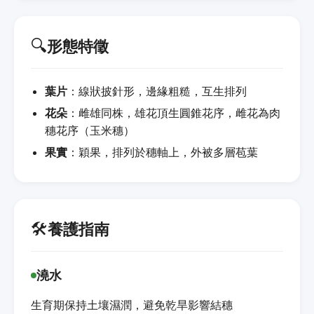
🔍
形態特徵
葉片
：線狀披針形，邊緣粗糙，互生排列
花朵
：雌雄同株，雄花頂生圓錐花序，雌花為肉
穗花序（玉米穗）
果實
：穎果，排列於穗軸上，外被多層苞葉
🛠️
養護指南
澆水
生育期保持土壤濕潤，避免乾旱影響結穗