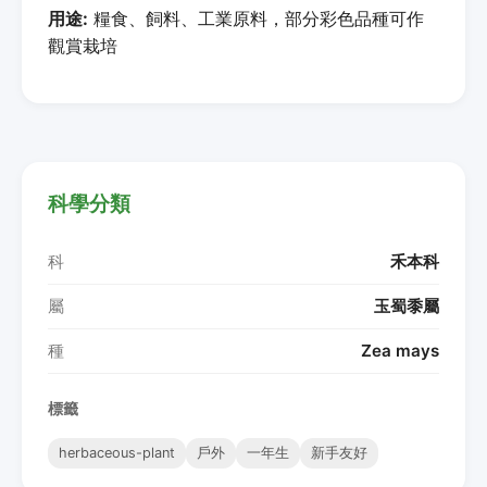
用途:
糧食、飼料、工業原料，部分彩色品種可作
觀賞栽培
科學分類
科
禾本科
屬
玉蜀黍屬
種
Zea mays
標籤
herbaceous-plant
戶外
一年生
新手友好