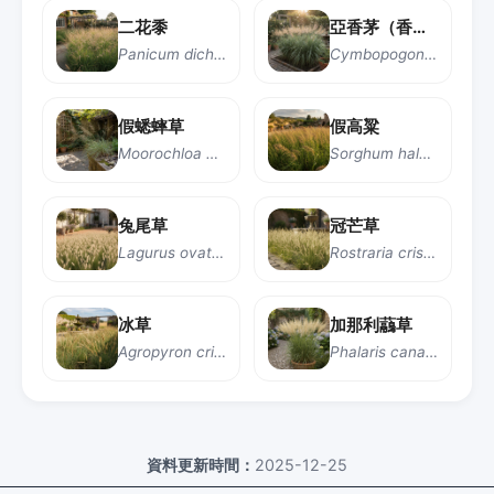
二花黍
亞香茅（香茅）
Panicum dichotomiflorum
Cymbopogon nardus
假蟋蟀草
假高粱
Moorochloa eruciformis
Sorghum halepense
兔尾草
冠芒草
Lagurus ovatus
Rostraria cristata
冰草
加那利虉草
Agropyron cristatum
Phalaris canariensis
資料更新時間：
2025-12-25