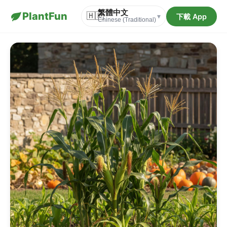
繁體中文
PlantFun
🇭🇰
下載 App
▾
Chinese (Traditional)