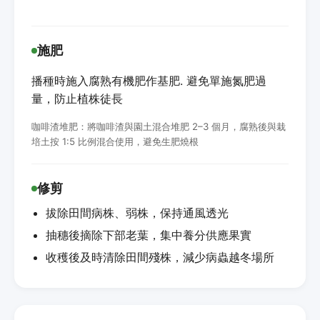
施肥
播種時施入腐熟有機肥作基肥. 避免單施氮肥過
量，防止植株徒長
咖啡渣堆肥：將咖啡渣與園土混合堆肥 2–3 個月，腐熟後與栽
培土按 1:5 比例混合使用，避免生肥燒根
修剪
拔除田間病株、弱株，保持通風透光
抽穗後摘除下部老葉，集中養分供應果實
收穫後及時清除田間殘株，減少病蟲越冬場所