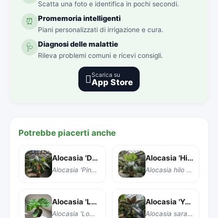
Scatta una foto e identifica in pochi secondi.
Promemoria intelligenti
⏰
Piani personalizzati di irrigazione e cura.
Diagnosi delle malattie
🩺
Rileva problemi comuni e ricevi consigli.
Scarica su

App Store
Potrebbe piacerti anche
Alocasia 'Drago Rosa'
Alocasia 'Hilo Beauty'
Alocasia 'Pink Dragon'
Alocasia hilo Beauty
Alocasia 'Low Rider'
Alocasia 'Yucatan Princess'
Alocasia 'Low Rider'
Alocasia sarawakensis 'Yucatan Princess'