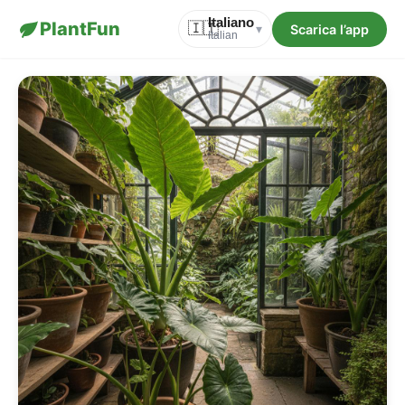
Italiano
PlantFun
🇮🇹
Scarica l’app
▾
Italian