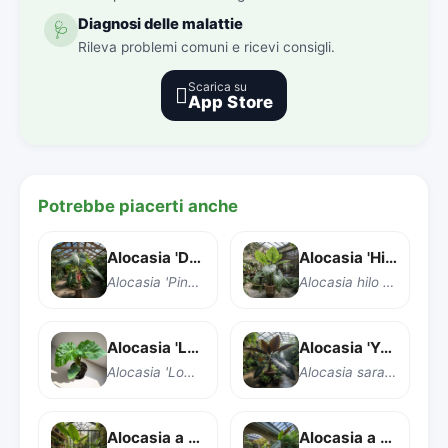
Diagnosi delle malattie
🩺
Rileva problemi comuni e ricevi consigli.
Scarica su

App Store
Potrebbe piacerti anche
Alocasia 'Drago Rosa'
Alocasia 'Hilo Beauty'
Alocasia 'Pink Dragon'
Alocasia hilo Beauty
Alocasia 'Low Rider'
Alocasia 'Yucatan Princess'
Alocasia 'Low Rider'
Alocasia sarawakensis 'Yucatan Princess'
Alocasia a cappuccio (Pianta Elefante a cappuccio)
Alocasia a foglie lunghe