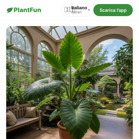
Italiano
PlantFun
🇮🇹
Scarica l’app
▾
Italian