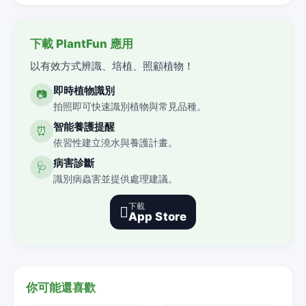
下載 PlantFun 應用
以有效方式辨識、培植、照顧植物！
即時植物識別
📷
拍照即可快速識別植物與常見品種。
智能養護提醒
⏰
依習性建立澆水與養護計畫。
病害診斷
🩺
識別病蟲害並提供處理建議。
下載

App Store
你可能還喜歡