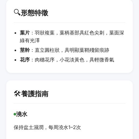
🔍
形態特徵
葉片
：羽狀複葉，葉柄基部具紅色尖刺，葉面深
綠有光澤
莖幹
：直立圓柱狀，具明顯葉鞘殘留痕跡
花序
：肉穗花序，小花淡黃色，具輕微香氣
🛠️
養護指南
澆水
保持盆土濕潤，每周澆水1–2次