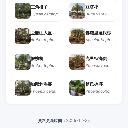
三角椰子
亞塔椰
Dypsis decaryi
Butia yatay
亞歷山大皇后椰子
佛羅里達銀棕
Archontophoenix alexandrae
Acoelorrhaphe wrightii
假檳榔
克里特海棗
Archontophoenix cunninghamiana
Phoenix theophrasti
加那利海棗
博氏棕椰
Phoenix canariensis
Phoenicophorium borsigianum
資料更新時間：
2025-12-25