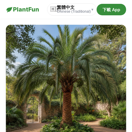
繁體中文
PlantFun
🇭🇰
下載 App
▾
Chinese (Traditional)