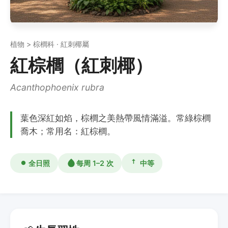
植物 > 棕櫚科 · 紅刺椰屬
紅棕櫚（紅刺椰）
Acanthophoenix rubra
葉色深紅如焰，棕櫚之美熱帶風情滿溢。常綠棕櫚
喬木；常用名：紅棕櫚。
全日照
每周 1–2 次
中等