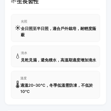
🌱
生長習性
光照
☀️
全日照至半日照，適合戶外栽培，耐輕度蔭
蔽
澆水
💧
見乾見濕，避免積水，高溫期適度增加澆水
溫度
🌡️
適溫20–30℃，冬季低溫需防凍，不低於
10℃