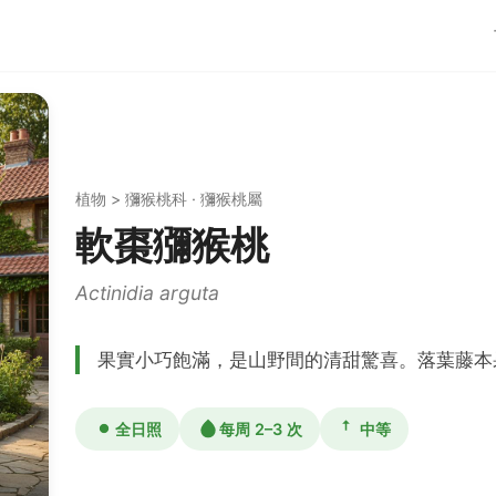
植物 > 獼猴桃科 · 獼猴桃屬
軟棗獼猴桃
Actinidia arguta
果實小巧飽滿，是山野間的清甜驚喜。落葉藤本
全日照
每周 2–3 次
中等