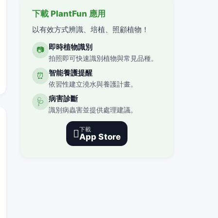
下載 PlantFun 應用
以有效方式辨識、培植、照顧植物！
即時植物識別
📷
拍照即可快速識別植物與常見品種。
智能養護提醒
⏰
依習性建立澆水與養護計畫。
病害診斷
🩺
識別病蟲害並提供處理建議。
下載

App Store