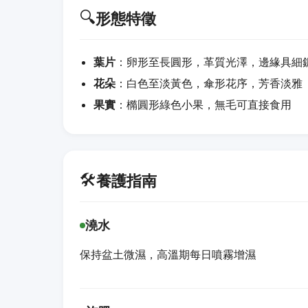
🔍
形態特徵
葉片
：卵形至長圓形，革質光澤，邊緣具細
花朵
：白色至淡黃色，傘形花序，芳香淡雅
果實
：橢圓形綠色小果，無毛可直接食用
🛠️
養護指南
澆水
保持盆土微濕，高溫期每日噴霧增濕