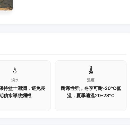
💧
🌡️
澆水
溫度
保持盆土濕潤，避免長
耐寒性強，冬季可耐-20℃低
期積水導致爛根
溫，夏季適溫20–28℃