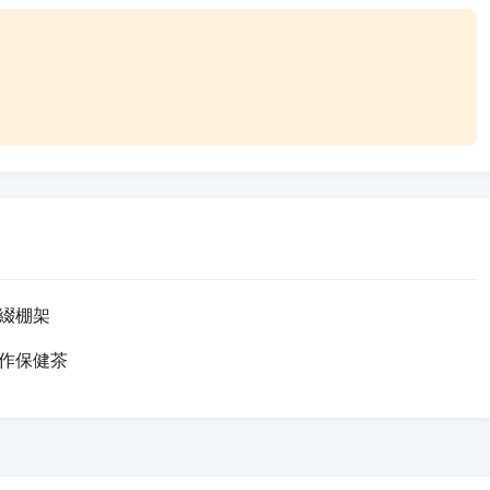
綴棚架
作保健茶