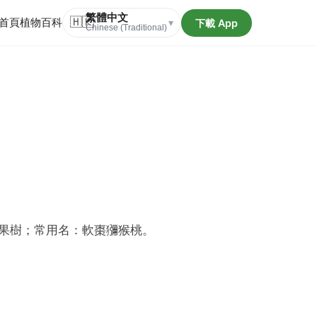
繁體中文
首頁
植物百科
🇭🇰
下載 App
▾
Chinese (Traditional)
果樹；常用名：軟棗獼猴桃。