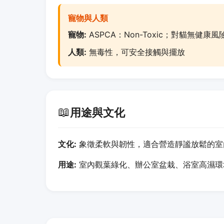
寵物與人類
寵物:
ASPCA：Non-Toxic；對貓無健康風
人類:
無毒性，可安全接觸與擺放
📖
用途與文化
文化:
象徵柔軟與韌性，適合營造靜謐放鬆的室
用途:
室內觀葉綠化、辦公室盆栽、浴室高濕環