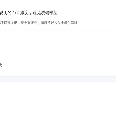
明的 1/2 濃度，避免燒傷根莖
比例稀釋後灌根，避免直接將生咖啡渣混入盆土產生異味
長