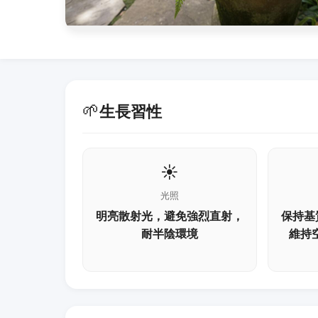
🌱
生長習性
☀️
光照
明亮散射光，避免強烈直射，
保持基
耐半陰環境
維持空