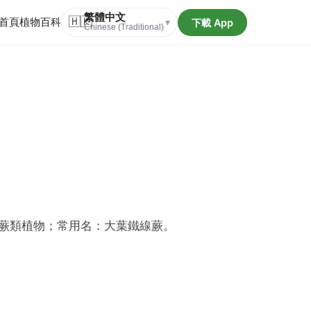
繁體中文
首頁
植物百科
🇭🇰
下載 App
▾
Chinese (Traditional)
蕨類植物；常用名：大葉鐵線蕨。