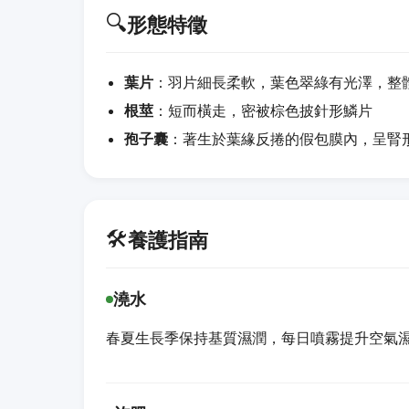
🔍
形態特徵
葉片
：羽片細長柔軟，葉色翠綠有光澤，整
根莖
：短而橫走，密被棕色披針形鱗片
孢子囊
：著生於葉緣反捲的假包膜內，呈腎
🛠️
養護指南
澆水
春夏生長季保持基質濕潤，每日噴霧提升空氣