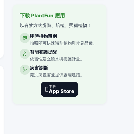
下載 PlantFun 應用
以有效方式辨識、培植、照顧植物！
即時植物識別
📷
拍照即可快速識別植物與常見品種。
智能養護提醒
⏰
依習性建立澆水與養護計畫。
病害診斷
🩺
識別病蟲害並提供處理建議。
下載

App Store