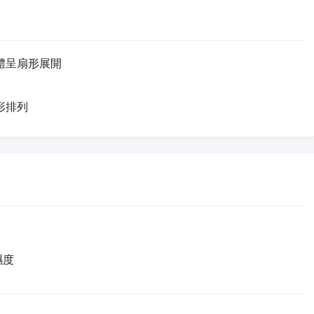
體呈扇形展開
形排列
濕度