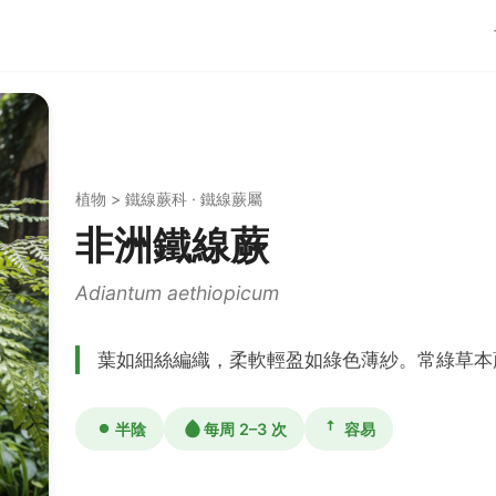
植物 > 鐵線蕨科 · 鐵線蕨屬
非洲鐵線蕨
Adiantum aethiopicum
葉如細絲編織，柔軟輕盈如綠色薄紗。常綠草本
半陰
每周 2–3 次
容易