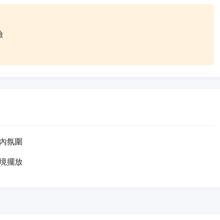
險
內氛圍
境擺放