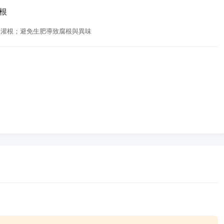
燒根
稀釋灌根；避免生肥導致腐根與異味