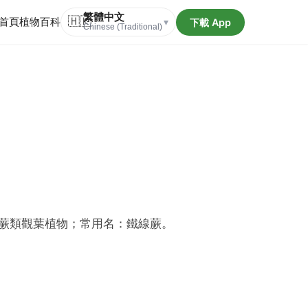
繁體中文
首頁
植物百科
🇭🇰
下載 App
▾
Chinese (Traditional)
蕨類觀葉植物；常用名：鐵線蕨。