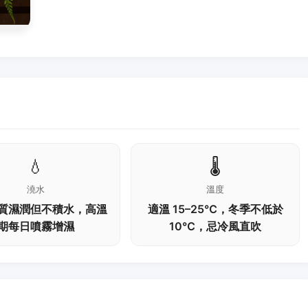
💧
🌡️
澆水
溫度
質濕潤但不積水，高溫
適溫 15–25℃，冬季不低於
期每日噴霧增濕
10℃，忌冷風直吹