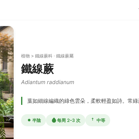
植物 > 鐵線蕨科 · 鐵線蕨屬
鐵線蕨
Adiantum raddianum
葉如細線編織的綠色雲朵，柔軟輕盈如詩。常綠
半陰
每周 2–3 次
中等