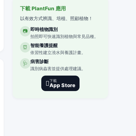
下載 PlantFun 應用
以有效方式辨識、培植、照顧植物！
即時植物識別
📷
拍照即可快速識別植物與常見品種。
智能養護提醒
⏰
依習性建立澆水與養護計畫。
病害診斷
🩺
識別病蟲害並提供處理建議。
下載

App Store