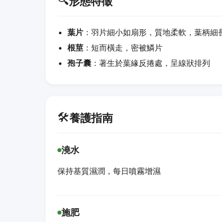
🔍
形態特徵
葉片
：羽片細小如扇形，質地柔軟，葉柄細
根莖
：短而橫走，密被鱗片
孢子囊
：著生於葉緣反捲處，呈線狀排列
🛠️
養護指南
澆水
保持基質濕潤，每日噴霧增濕
施肥