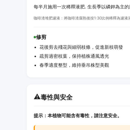
每半月施用一次稀釋液肥. 生長季以磷鉀為主
咖啡渣堆肥濾液：將咖啡渣腐熟後按1:30比例稀釋為濾
修剪
花後剪去殘花與細弱枝條，促進新枝萌發
疏剪過密枝葉，保持植株通風透光
春季適度整型，維持垂吊株型美觀
⚠️
毒性與安全
提示：本植物可能含有毒性，請注意安全。