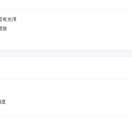
質有光澤
開放
濕度