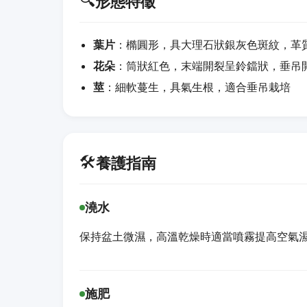
🔍
形態特徵
葉片
：橢圓形，具大理石狀銀灰色斑紋，革
花朵
：筒狀紅色，末端開裂呈鈴鐺狀，垂吊
莖
：細軟蔓生，具氣生根，適合垂吊栽培
🛠️
養護指南
澆水
保持盆土微濕，高溫乾燥時適當噴霧提高空氣
施肥