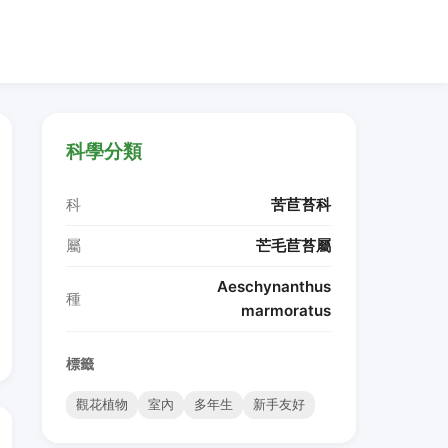
科學分類
科
苦苣苔科
屬
芒毛苣苔屬
Aeschynanthus
種
marmoratus
標籤
觀花植物
室內
多年生
新手友好