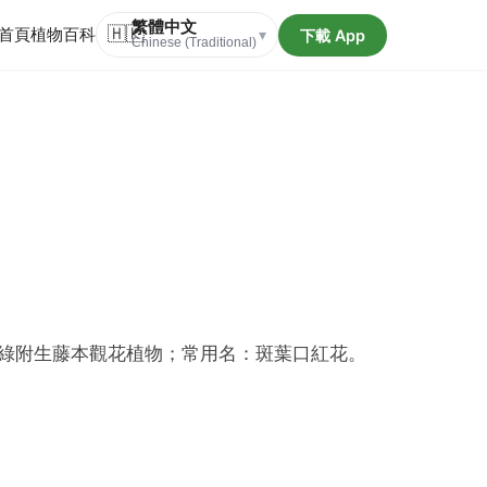
繁體中文
首頁
植物百科
🇭🇰
下載 App
▾
Chinese (Traditional)
綠附生藤本觀花植物；常用名：斑葉口紅花。