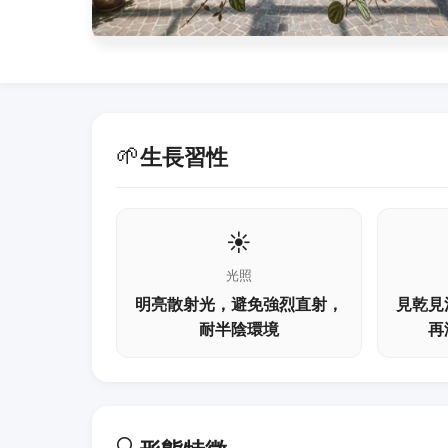
🌱
生長習性
☀️
光照
明亮散射光，避免強烈直射，
見乾見
耐半陰環境
再