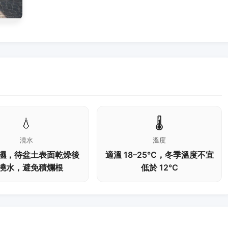
💧
🌡️
澆水
溫度
濕，待盆土表面乾燥後
適溫 18–25℃，冬季溫度不宜
澆水，避免積爛根
低於 12℃