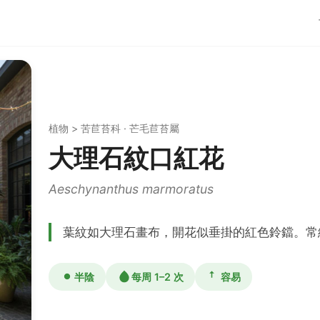
植物 > 苦苣苔科 · 芒毛苣苔屬
大理石紋口紅花
Aeschynanthus marmoratus
葉紋如大理石畫布，開花似垂掛的紅色鈴鐺。常
半陰
每周 1–2 次
容易