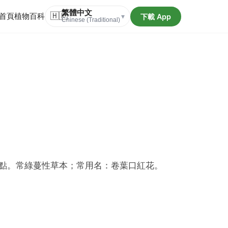
繁體中文
首頁
植物百科
🇭🇰
下載 App
▾
Chinese (Traditional)
點。常綠蔓性草本；常用名：卷葉口紅花。