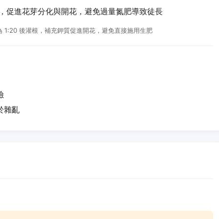
主，促進花芽分化與開花，避免過量氮肥導致徒長
 1:20 後灌根，補充鉀質促進開花，避免直接施用生肥
險
於雜亂