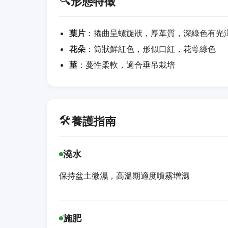
🔍
形態特徵
葉片
：捲曲呈螺旋狀，厚革質，深綠色有光
花朵
：筒狀鮮紅色，形似口紅，花萼綠色
莖
：蔓性柔軟，適合垂吊栽培
🛠️
養護指南
澆水
保持盆土微濕，高溫期適度噴霧增濕
施肥