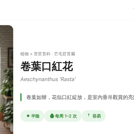
植物 > 苦苣苔科 · 芒毛苣苔屬
卷葉口紅花
Aeschynanthus 'Rasta'
卷葉如辮，花似口紅綻放，是室內垂吊觀賞的亮
半陰
每周 1–2 次
容易