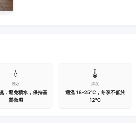
💧
🌡️
澆水
溫度
濕，避免積水，保持基
適溫 18–25℃，冬季不低於
質微濕
12℃