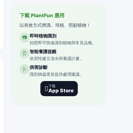
下載 PlantFun 應用
以有效方式辨識、培植、照顧植物！
即時植物識別
📷
拍照即可快速識別植物與常見品種。
智能養護提醒
⏰
依習性建立澆水與養護計畫。
病害診斷
🩺
識別病蟲害並提供處理建議。
下載

App Store