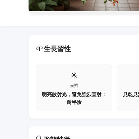
🌱
生長習性
☀️
光照
明亮散射光，避免強烈直射；
見乾見
耐半陰