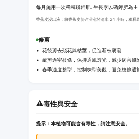
每月施用一次稀釋磷鉀肥. 生長季以磷鉀肥為
香蕉皮浸出液：將香蕉皮切碎浸泡於清水 24 小時，稀釋為
修剪
花後剪去殘花與枯莖，促進新枝萌發
疏剪過密枝條，保持通風透光，減少病害風
春季適度整型，控制株型美觀，避免枝條過
⚠️
毒性與安全
提示：本植物可能含有毒性，請注意安全。