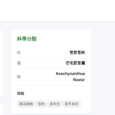
科學分類
科
苦苣苔科
屬
芒毛苣苔屬
Aeschynanthus
種
'Rasta'
標籤
觀花植物
室內
多年生
新手友好