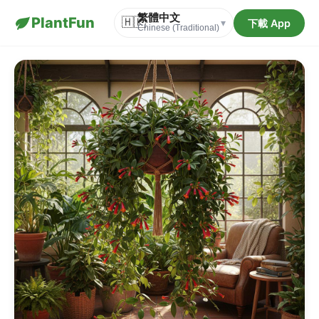
繁體中文
PlantFun
🇭🇰
下載 App
▾
Chinese (Traditional)