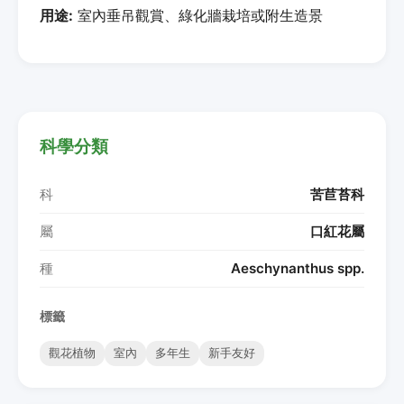
用途:
室內垂吊觀賞、綠化牆栽培或附生造景
科學分類
科
苦苣苔科
屬
口紅花屬
種
Aeschynanthus spp.
標籤
觀花植物
室內
多年生
新手友好