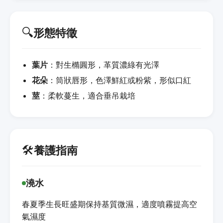
🔍
形態特徵
葉片
：對生橢圓形，革質濃綠有光澤
花朵
：筒狀唇形，色澤鮮紅或粉紫，形似口紅
莖
：柔軟蔓生，適合垂吊栽培
🛠️
養護指南
澆水
春夏季生長旺盛期保持基質微濕，適度噴霧提高空
氣濕度