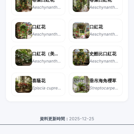
Aeschynanthus 'Japhrolepis'
Aeschynanthus 'Rasta'
口紅花
口紅花
Aeschynanthus pulcher
Aeschynanthus radicans
口紅花（美麗芒毛苣苔）
史酷比口紅花
Aeschynanthus speciosus
Aeschynanthus 'Scooby Doo'
喜蔭花
垂吊海角櫻草
Episcia cupreata
Streptocarpella saxorum
資料更新時間：
2025-12-25