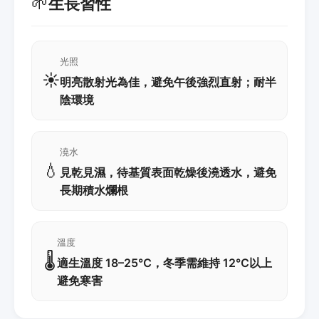
🌱
生長習性
光照
☀️
明亮散射光為佳，避免午後強烈直射；耐半
陰環境
澆水
💧
見乾見濕，待基質表面乾燥後澆透水，避免
長期積水爛根
溫度
🌡️
適生溫度 18–25℃，冬季需維持 12℃以上
避免寒害