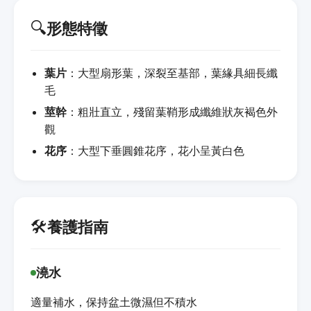
🔍
形態特徵
葉片
：大型扇形葉，深裂至基部，葉緣具細長纖
毛
莖幹
：粗壯直立，殘留葉鞘形成纖維狀灰褐色外
觀
花序
：大型下垂圓錐花序，花小呈黃白色
🛠️
養護指南
澆水
適量補水，保持盆土微濕但不積水