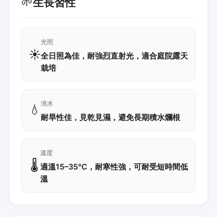
🌱
生長習性
光照
☀️
全日照為佳，耐強烈直射光，適合庭院露天
栽培
澆水
💧
耐旱性佳，見乾見濕，避免長期積水爛根
溫度
🌡️
適溫15–35℃，耐寒性強，可耐受短時間低
溫