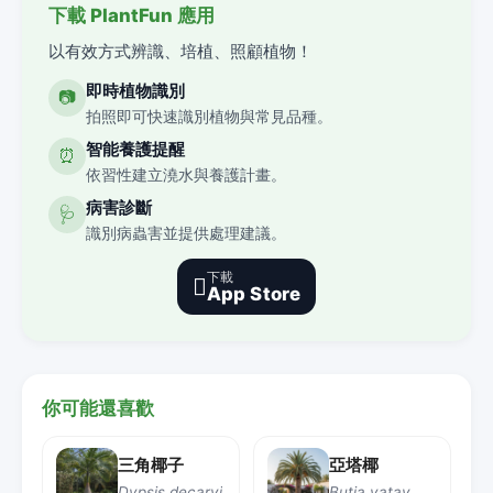
下載 PlantFun 應用
以有效方式辨識、培植、照顧植物！
即時植物識別
📷
拍照即可快速識別植物與常見品種。
智能養護提醒
⏰
依習性建立澆水與養護計畫。
病害診斷
🩺
識別病蟲害並提供處理建議。
下載

App Store
你可能還喜歡
三角椰子
亞塔椰
Dypsis decaryi
Butia yatay