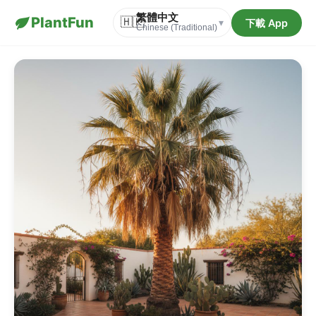
繁體中文
PlantFun
🇭🇰
下載 App
▾
Chinese (Traditional)