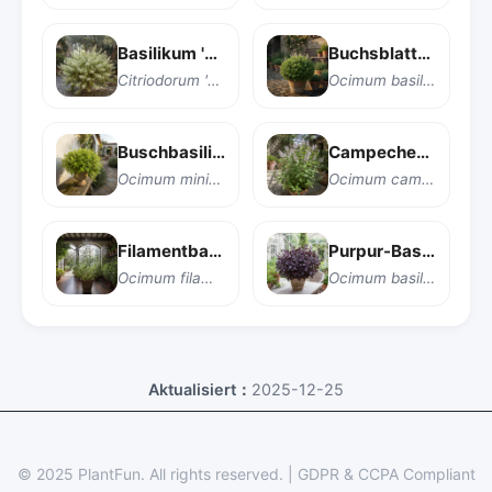
Basilikum 'Pesto Perpetuo'
Buchsblattriger Basilikum
Citriodorum 'Pesto Perpetuo'
Ocimum basilicum 'Boxwood'
Buschbasilikum
Campeche-Basilikum
Ocimum minimum
Ocimum campechianum
Filamentbasilikum
Purpur-Basilikum
Ocimum filamentosum
Ocimum basilicum 'Purpurascens'
Aktualisiert：
2025-12-25
© 2025 PlantFun.
All rights reserved.
|
GDPR & CCPA Compliant