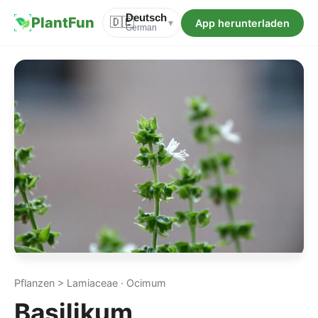
Deutsch
PlantFun
🇩🇪
App herunterladen
▾
German
Pflanzen > Lamiaceae · Ocimum
Basilikum