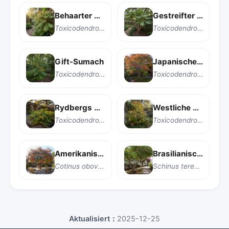
Behaarter Giftefeu
Gestreifter Giftkriechsumach
Toxicodendron pubescens
Toxicodendron striatum
Gift-Sumach
Japanischer Wachsbaum
Toxicodendron vernix
Toxicodendron succedaneum
Rydbergs Giftfeige
Westliche Gift-Eiche
Toxicodendron rydbergii
Toxicodendron diversilobum
Amerikanischer Perückenstrauch
Brasilianischer Pfefferbaum
Cotinus obovatus
Schinus terebinthifolia
Aktualisiert：
2025-12-25