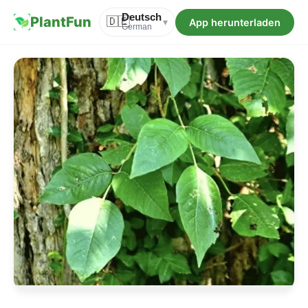
Deutsch
PlantFun
🇩🇪
App herunterladen
▾
German