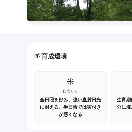
🌱
育成環境
☀️
日当たり
全日照を好み、強い直射日光
生育期
に耐える。半日陰では実付き
分に潅
が悪くなる