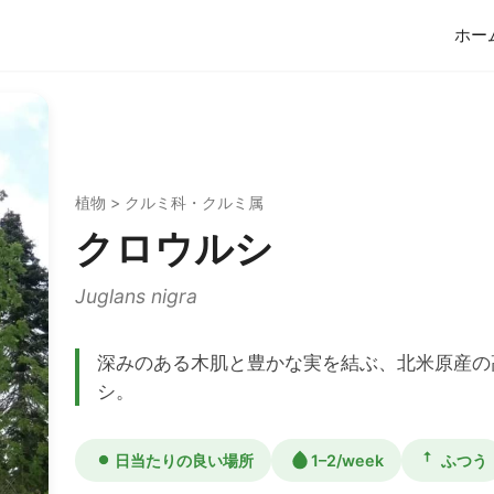
ホー
植物 > クルミ科・クルミ属
クロウルシ
Juglans nigra
深みのある木肌と豊かな実を結ぶ、北米原産の
シ。
日当たりの良い場所
1–2/week
ふつう