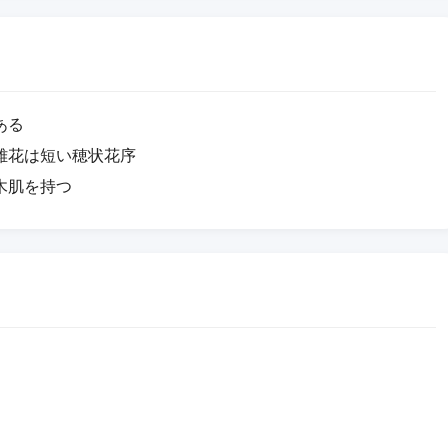
ある
雌花は短い穂状花序
木肌を持つ