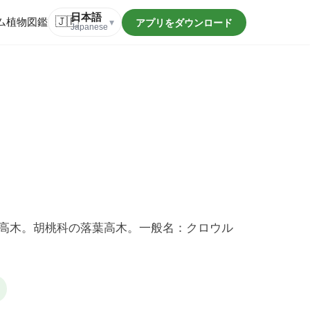
日本語
ム
植物図鑑
🇯🇵
アプリをダウンロード
▾
Japanese
高木。胡桃科の落葉高木。一般名：クロウル