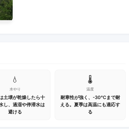
💧
🌡️
水やり
温度
は土壌が乾燥したら十
耐寒性が強く、-30℃まで耐
水し、過湿や停滞水は
える。夏季は高温にも適応す
避ける
る