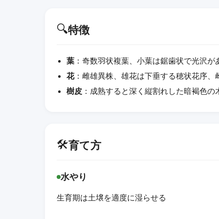
🔍
特徴
葉
：奇数羽状複葉、小葉は鋸歯状で光沢が
花
：雌雄異株、雄花は下垂する穂状花序、
樹皮
：成熟すると深く縦割れした暗褐色の
🛠️
育て方
水やり
生育期は土壌を適度に湿らせる