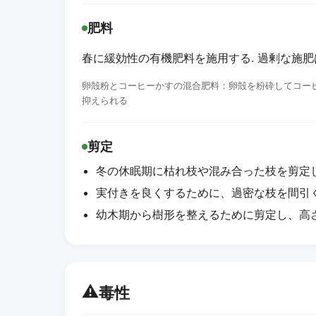
肥料
春に緩効性の有機肥料を施用する. 過剰な施
卵殻粉とコーヒーかすの混合肥料：卵殻を粉砕してコー
抑えられる
剪定
冬の休眠期に枯れ枝や混み合った枝を剪定
実付きを良くするために、過密な枝を間引
幼木期から樹形を整えるために剪定し、高
⚠️
毒性