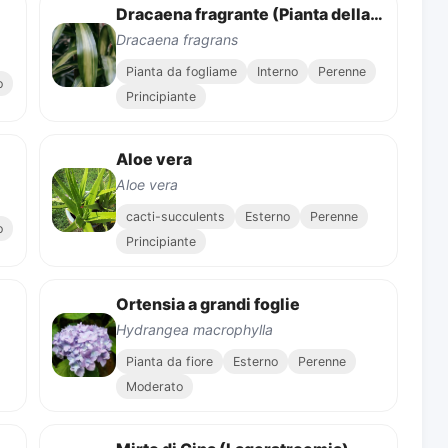
Dracaena fragrante (Pianta della Fortuna)
Dracaena fragrans
Pianta da fogliame
Interno
Perenne
o
Principiante
Aloe vera
Aloe vera
cacti-succulents
Esterno
Perenne
o
Principiante
Ortensia a grandi foglie
Hydrangea macrophylla
Pianta da fiore
Esterno
Perenne
Moderato