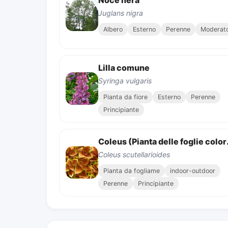
Noce nera
Juglans nigra
Albero
Esterno
Perenne
Moderat
Lilla comune
Syringa vulgaris
Pianta da fiore
Esterno
Perenne
Principiante
Coleus (
Coleus scutellarioides
Pianta da fogliame
indoor-outdoor
Perenne
Principiante