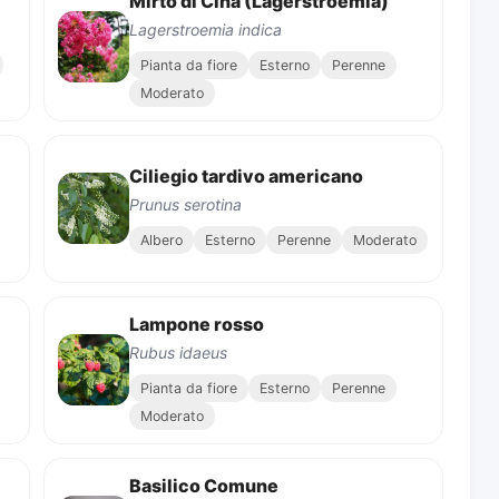
Mirto di Cina (Lagerstroemia)
Lagerstroemia indica
Pianta da fiore
Esterno
Perenne
Moderato
Ciliegio tardivo americano
Prunus serotina
Albero
Esterno
Perenne
Moderato
Lampone rosso
Rubus idaeus
Pianta da fiore
Esterno
Perenne
Moderato
Basilico Comune