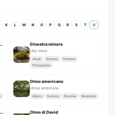
K
L
M
N
O
P
Q
R
S
T
U
tra spinosa (Ginestra europea)
Ginestra minore
Ulex minor
shrub
Esterno
Perenne
Principiante
Olmo americano
Ulmus americana
o
Albero
Esterno
Perenne
Moderato
Olmo crassifoglio (Olmo di Cedar)
Olmo di David