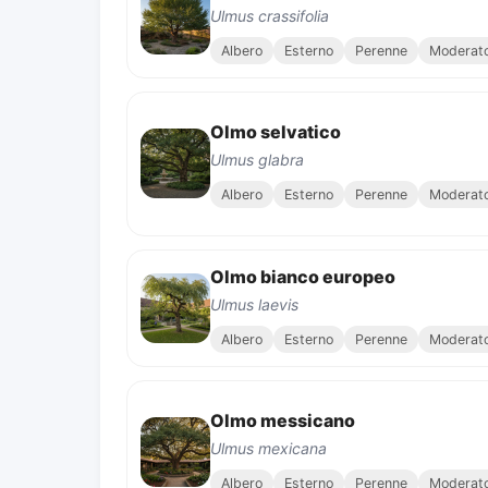
Ulmus crassifolia
Albero
Esterno
Perenne
Moderat
Olmo selvatico
Ulmus glabra
Albero
Esterno
Perenne
Moderat
Olmo bianco europeo
Ulmus laevis
Albero
Esterno
Perenne
Moderat
Olmo messicano
Ulmus mexicana
Albero
Esterno
Perenne
Moderat