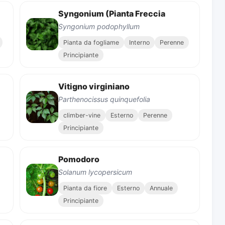
Syngonium (Pianta Freccia
Syngonium podophyllum
Pianta da fogliame
Interno
Perenne
Principiante
Vitigno virginiano
Parthenocissus quinquefolia
climber-vine
Esterno
Perenne
Principiante
Pomodoro
Solanum lycopersicum
Pianta da fiore
Esterno
Annuale
Principiante