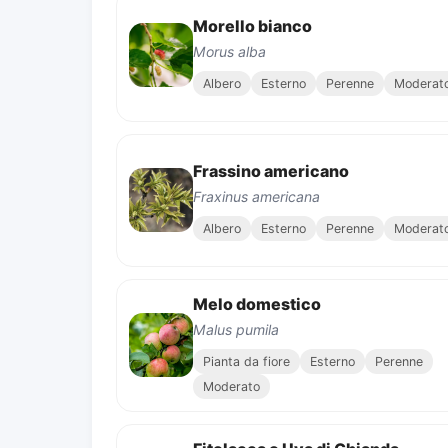
Morello bianco
Morus alba
Albero
Esterno
Perenne
Moderat
Frassino americano
Fraxinus americana
Albero
Esterno
Perenne
Moderat
Melo domestico
Malus pumila
Pianta da fiore
Esterno
Perenne
Moderato