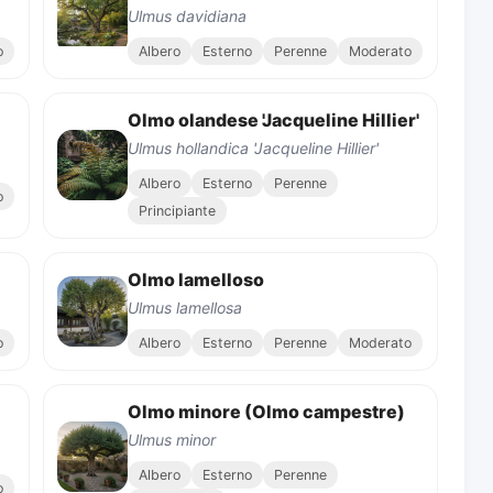
Ulmus davidiana
o
Albero
Esterno
Perenne
Moderato
Olmo olandese 'Jacqueline Hillier'
Ulmus hollandica 'Jacqueline Hillier'
Albero
Esterno
Perenne
o
Principiante
Olmo lamelloso
Ulmus lamellosa
o
Albero
Esterno
Perenne
Moderato
Olmo minore (Olmo campestre)
Ulmus minor
Albero
Esterno
Perenne
o