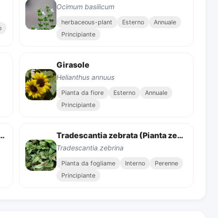
Ocimum basilicum
herbaceous-plant
Esterno
Annuale
o
Principiante
Girasole
Helianthus annuus
Pianta da fiore
Esterno
Annuale
Principiante
Pianta delle foglie colorate)
Tradescantia zebrata (Pianta zebrata)
Tradescantia zebrina
Pianta da fogliame
Interno
Perenne
Principiante