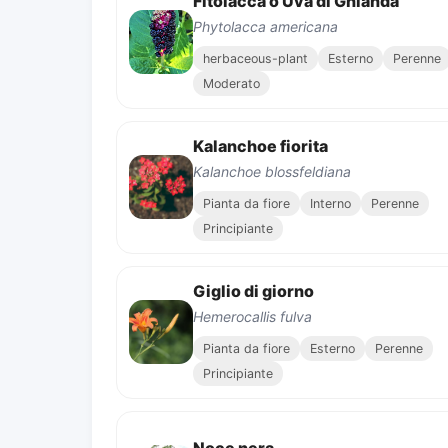
Fitolacca o Uva di Ghianda
Phytolacca americana
herbaceous-plant
Esterno
Perenne
Moderato
Kalanchoe fiorita
Kalanchoe blossfeldiana
Pianta da fiore
Interno
Perenne
Principiante
Giglio di giorno
Hemerocallis fulva
Pianta da fiore
Esterno
Perenne
Principiante