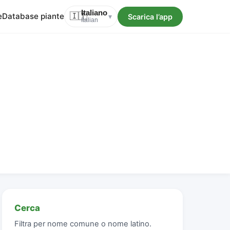
Italiano
e
Database piante
🇮🇹
Scarica l’app
▾
Italian
Cerca
Filtra per nome comune o nome latino.