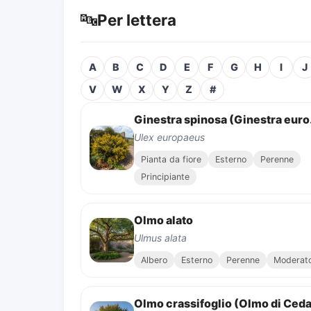
🔤
Per lettera
A
B
C
D
E
F
G
H
I
J
V
W
X
Y
Z
#
Gines
Ulex europaeus
Pianta da fiore
Esterno
Perenne
Principiante
Olmo alato
Ulmus alata
Albero
Esterno
Perenne
Moderat