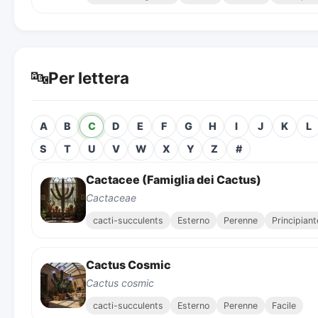
🔤
Per lettera
A
B
C
D
E
F
G
H
I
J
K
L
S
T
U
V
W
X
Y
Z
#
Cactacee (Famiglia dei Cactus)
Cactaceae
cacti-succulents
Esterno
Perenne
Principiant
Cactus Cosmic
Cactus cosmic
cacti-succulents
Esterno
Perenne
Facile