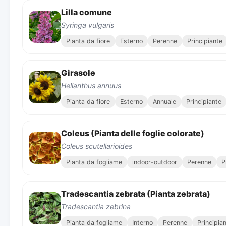
Lilla comune
Syringa vulgaris
Pianta da fiore
Esterno
Perenne
Principiante
Girasole
Helianthus annuus
Pianta da fiore
Esterno
Annuale
Principiante
Coleus (Pianta delle foglie colorate)
Coleus scutellarioides
Pianta da fogliame
indoor-outdoor
Perenne
P
Tradescantia zebrata (Pianta zebrata)
Tradescantia zebrina
Pianta da fogliame
Interno
Perenne
Principia