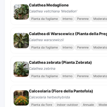
Calathea Medaglione
Calathea veitchiana 'Medallion'
Pianta da fogliame
Interno
Perenne
Moderato
Calathea di Warscewicz (Pianta della Pre
Calathea warscewiczii
Pianta da fogliame
Interno
Perenne
Moderato
Calathea zebrata (Pianta Zebrata)
Calathea zebrina
Pianta da fogliame
Interno
Perenne
Moderato
Calceolaria (Fiore della Pantofola)
Calceolaria herbeohybrida
Pianta da fiore
indoor-outdoor
Annuale
Mode