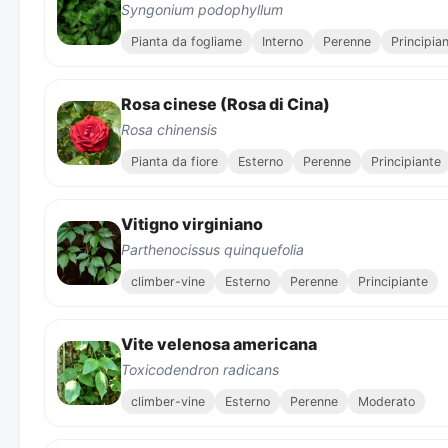
Syngonium podophyllum
Pianta da fogliame
Interno
Perenne
Principia
Rosa cinese (Rosa di Cina)
Rosa chinensis
Pianta da fiore
Esterno
Perenne
Principiante
Vitigno virginiano
Parthenocissus quinquefolia
climber-vine
Esterno
Perenne
Principiante
Vite velenosa americana
Toxicodendron radicans
climber-vine
Esterno
Perenne
Moderato