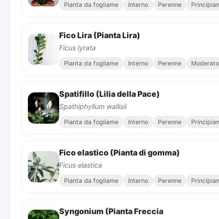
Pianta da fogliame
Interno
Perenne
Principia
Fico Lira (Pianta Lira)
Ficus lyrata
Pianta da fogliame
Interno
Perenne
Moderato
Spatifillo (Lilia della Pace)
Spathiphyllum wallisii
Pianta da fogliame
Interno
Perenne
Principia
Fico elastico (Pianta di gomma)
Ficus elastica
Pianta da fogliame
Interno
Perenne
Principia
Syngonium (Pianta Freccia