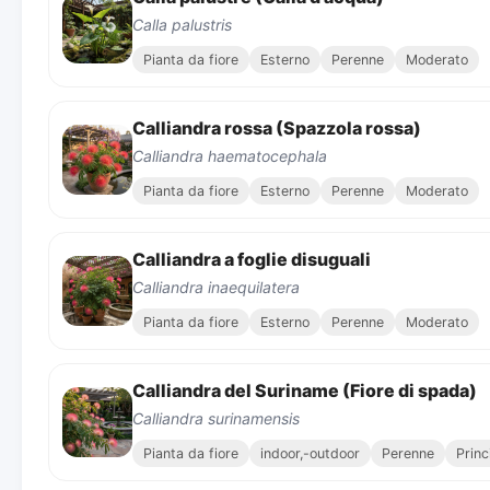
Calla palustris
Pianta da fiore
Esterno
Perenne
Moderato
Calliandra rossa (Spazzola rossa)
Calliandra haematocephala
Pianta da fiore
Esterno
Perenne
Moderato
Calliandra a foglie disuguali
Calliandra inaequilatera
Pianta da fiore
Esterno
Perenne
Moderato
Calliandra del Suriname (Fiore di spada)
Calliandra surinamensis
Pianta da fiore
indoor,-outdoor
Perenne
Princ