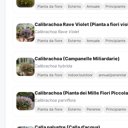
Pianta da fiore
Esterno
Annuale
Principiante
Calibrachoa Rave Violet (Pianta a fiori vi
Calibrachoa Rave Violet
Pianta da fiore
Esterno
Annuale
Principiante
Calibrachoa (Campanelle Miliardarie)
Calibrachoa hybrida
Pianta da fiore
indoor/outdoor
annual/perennial
Calibrachoa (Pianta dei Mille Fiori Piccola
Calibrachoa parviflora
Pianta da fiore
Esterno
Perenne
Principiante
Calla palustre (Calla d'acqua)