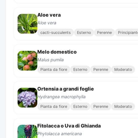
Aloe vera
Aloe vera
cacti-succulents
Esterno
Perenne
Principiant
Melo domestico
Malus pumila
Pianta da fiore
Esterno
Perenne
Moderato
Ortensia a grandi foglie
Hydrangea macrophylla
Pianta da fiore
Esterno
Perenne
Moderato
Fitolacca o Uva di Ghianda
Phytolacca americana