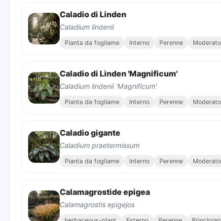
Caladio di Linden
Caladium lindenii
Pianta da fogliame
Interno
Perenne
Moderato
Caladio di Linden 'Magnificum'
Caladium lindenii 'Magnificum'
Pianta da fogliame
Interno
Perenne
Moderato
Caladio gigante
Caladium praetermissum
Pianta da fogliame
Interno
Perenne
Moderato
Calamagrostide epigea
Calamagrostis epigejos
herbaceous-plant
Esterno
Perenne
Principian