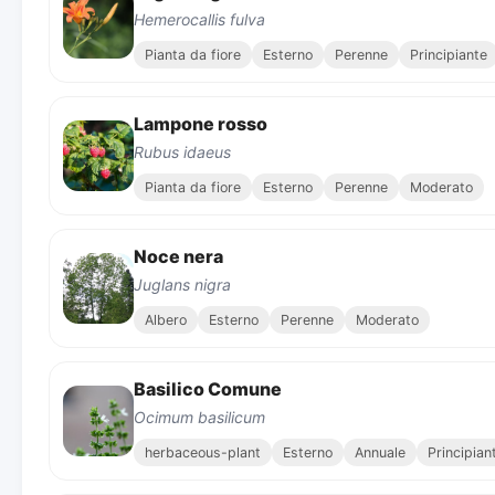
Hemerocallis fulva
Pianta da fiore
Esterno
Perenne
Principiante
Lampone rosso
Rubus idaeus
Pianta da fiore
Esterno
Perenne
Moderato
Noce nera
Juglans nigra
Albero
Esterno
Perenne
Moderato
Basilico Comune
Ocimum basilicum
herbaceous-plant
Esterno
Annuale
Principian