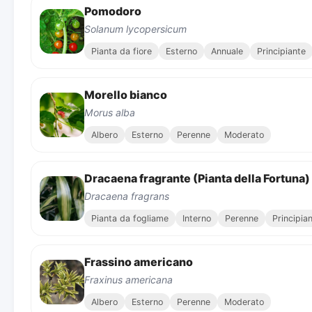
Pomodoro
Solanum lycopersicum
Pianta da fiore
Esterno
Annuale
Principiante
Morello bianco
Morus alba
Albero
Esterno
Perenne
Moderato
Dracaena fragrante (Pianta della Fortuna)
Dracaena fragrans
Pianta da fogliame
Interno
Perenne
Principia
Frassino americano
Fraxinus americana
Albero
Esterno
Perenne
Moderato