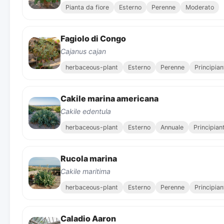
Pianta da fiore
Esterno
Perenne
Moderato
Fagiolo di Congo
Cajanus cajan
herbaceous-plant
Esterno
Perenne
Principian
Cakile marina americana
Cakile edentula
herbaceous-plant
Esterno
Annuale
Principian
Rucola marina
Cakile maritima
herbaceous-plant
Esterno
Perenne
Principian
Caladio Aaron