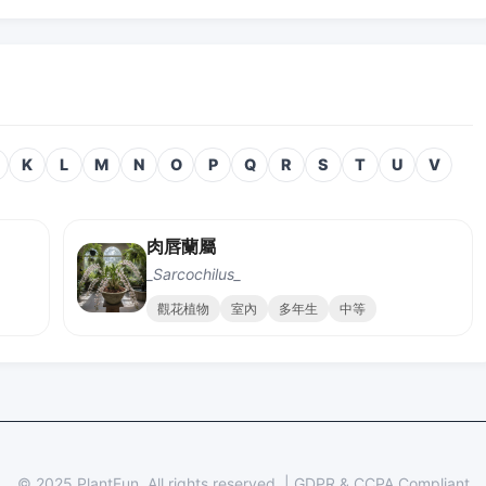
K
L
M
N
O
P
Q
R
S
T
U
V
肉唇蘭屬
_Sarcochilus_
觀花植物
室內
多年生
中等
© 2025 PlantFun.
All rights reserved.
|
GDPR & CCPA Compliant