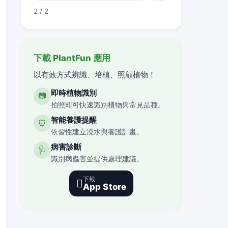
2 / 2
下載 PlantFun 應用
以有效方式辨識、培植、照顧植物！
即時植物識別
📷
拍照即可快速識別植物與常見品種。
智能養護提醒
⏰
依習性建立澆水與養護計畫。
病害診斷
🩺
識別病蟲害並提供處理建議。
下載

App Store