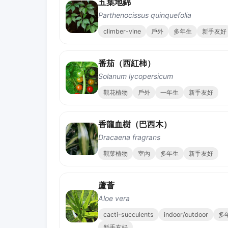
五葉地錦
Parthenocissus quinquefolia
climber-vine
戶外
多年生
新手友好
番茄（西紅柿）
Solanum lycopersicum
觀花植物
戶外
一年生
新手友好
香龍血樹（巴西木）
Dracaena fragrans
觀葉植物
室內
多年生
新手友好
蘆薈
Aloe vera
cacti-succulents
indoor/outdoor
多
新手友好