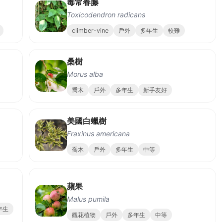
毒常春藤
Toxicodendron radicans
climber-vine
戶外
多年生
較難
桑樹
Morus alba
喬木
戶外
多年生
新手友好
美國白蠟樹
Fraxinus americana
喬木
戶外
多年生
中等
蘋果
Malus pumila
年生
觀花植物
戶外
多年生
中等