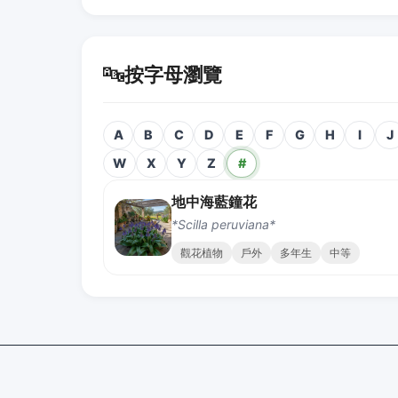
🔤
按字母瀏覽
A
B
C
D
E
F
G
H
I
J
W
X
Y
Z
#
地中海藍鐘花
*Scilla peruviana*
觀花植物
戶外
多年生
中等