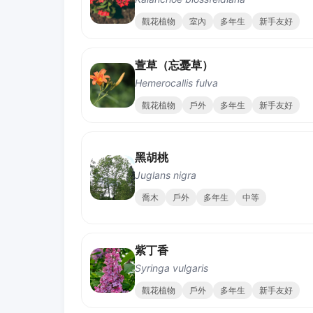
觀花植物
室內
多年生
新手友好
萱草（忘憂草）
Hemerocallis fulva
觀花植物
戶外
多年生
新手友好
黑胡桃
Juglans nigra
喬木
戶外
多年生
中等
紫丁香
Syringa vulgaris
觀花植物
戶外
多年生
新手友好