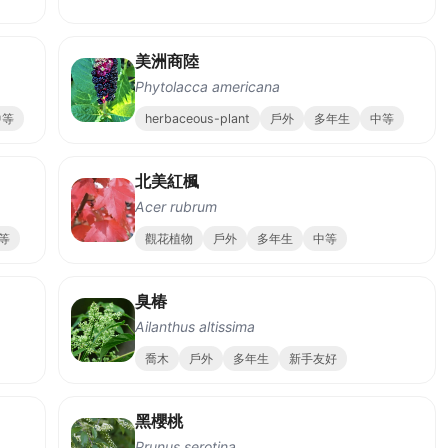
美洲商陸
Phytolacca americana
中等
herbaceous-plant
戶外
多年生
中等
北美紅楓
Acer rubrum
等
觀花植物
戶外
多年生
中等
臭椿
Ailanthus altissima
喬木
戶外
多年生
新手友好
黑櫻桃
Prunus serotina