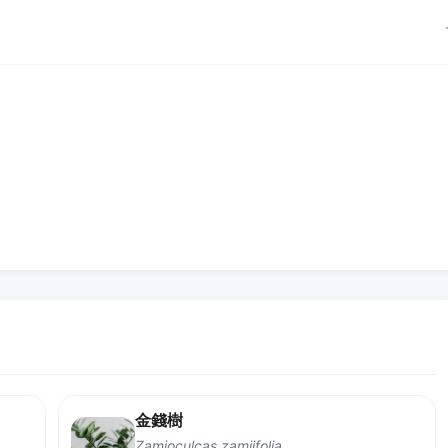
金錢樹
Zamioculcas zamiifolia