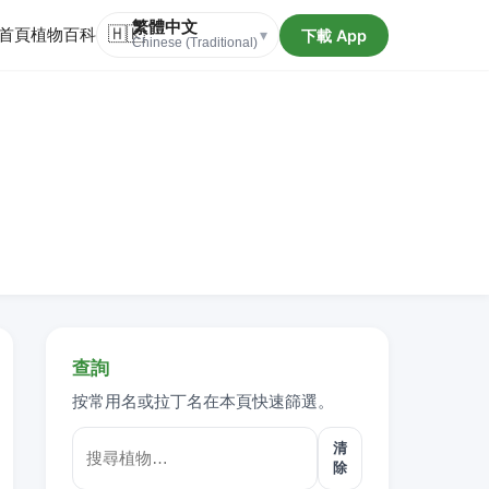
繁體中文
首頁
植物百科
🇭🇰
下載 App
▾
Chinese (Traditional)
查詢
按常用名或拉丁名在本頁快速篩選。
清
除