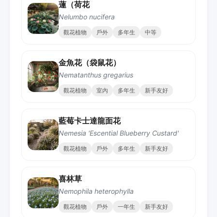
蓮（荷花
Nelumbo nucifera
觀花植物
戶外
多年生
中等
金魚花（袋鼠花）
Nematanthus gregarius
觀花植物
室內
多年生
新手友好
藍莓卡士達龍面花
Nemesia 'Escential Blueberry Custard'
觀花植物
戶外
多年生
新手友好
喜林草
Nemophila heterophylla
觀花植物
戶外
一年生
新手友好