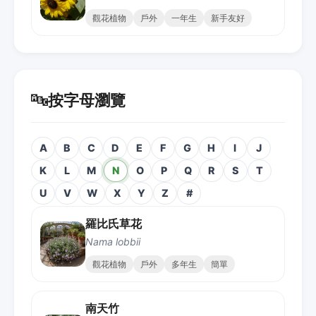
觀花植物
戶外
一年生
新手友好
🔤
按字母瀏覽
A
B
C
D
E
F
G
H
I
J
K
L
M
N
O
P
Q
R
S
T
U
V
W
X
Y
Z
#
羅比氏草花
Nama lobbii
觀花植物
戶外
多年生
簡單
南天竹