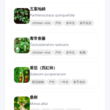
五葉地錦
Parthenocissus quinquefolia
climber-vine
戶外
多年生
新手友好
毒常春藤
Toxicodendron radicans
climber-vine
戶外
多年生
較難
番茄（西紅柿）
Solanum lycopersicum
觀花植物
戶外
一年生
新手友好
桑樹
Morus alba