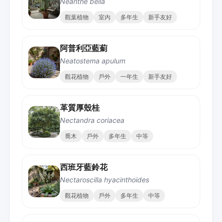
Neanthe bella
觀葉植物
室內
多年生
新手友好
阿普利亞藍薊
Neatostema apulum
觀花植物
戶外
一年生
新手友好
革質厚殼桂
Nectandra coriacea
喬木
戶外
多年生
中等
西班牙藍鈴花
Nectaroscilla hyacinthoides
觀花植物
戶外
多年生
中等