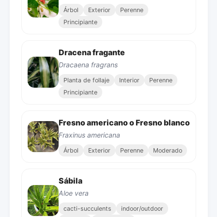
Árbol
Exterior
Perenne
Principiante
Dracena fragante
Dracaena fragrans
Planta de follaje
Interior
Perenne
Principiante
Fresno americano o Fresno blanco
Fraxinus americana
Árbol
Exterior
Perenne
Moderado
Sábila
Aloe vera
cacti-succulents
indoor/outdoor