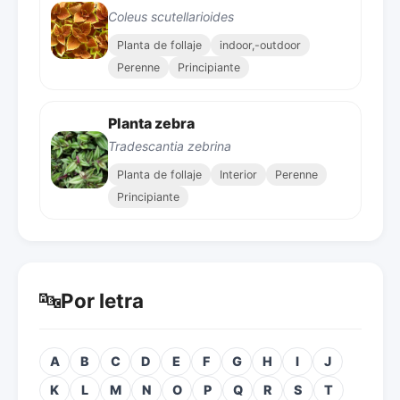
Coleus scutellarioides
Planta de follaje
indoor,-outdoor
Perenne
Principiante
Planta zebra
Tradescantia zebrina
Planta de follaje
Interior
Perenne
Principiante
🔤
Por letra
A
B
C
D
E
F
G
H
I
J
K
L
M
N
O
P
Q
R
S
T