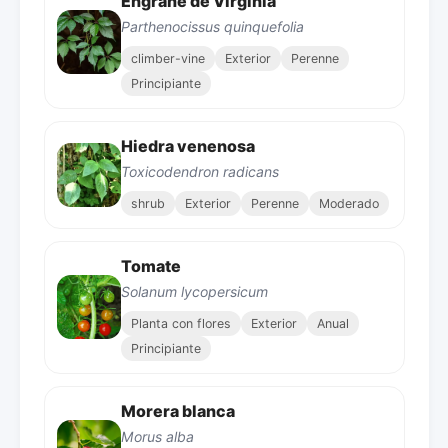
Engrane de Virginia
Parthenocissus quinquefolia
climber-vine
Exterior
Perenne
Principiante
Hiedra venenosa
Toxicodendron radicans
shrub
Exterior
Perenne
Moderado
Tomate
Solanum lycopersicum
Planta con flores
Exterior
Anual
Principiante
Morera blanca
Morus alba