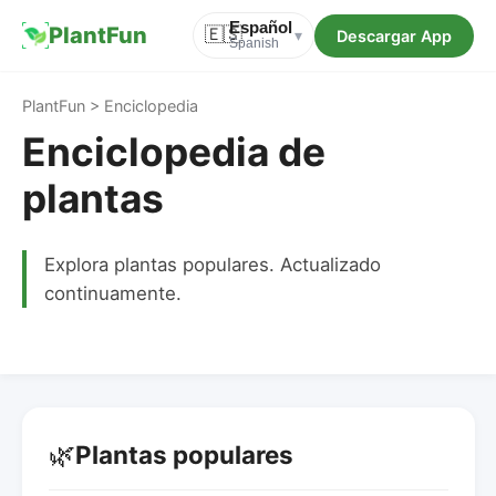
Español
PlantFun
🇪🇸
Descargar App
▾
Spanish
PlantFun > Enciclopedia
Enciclopedia de
plantas
Explora plantas populares. Actualizado
continuamente.
🌿
Plantas populares