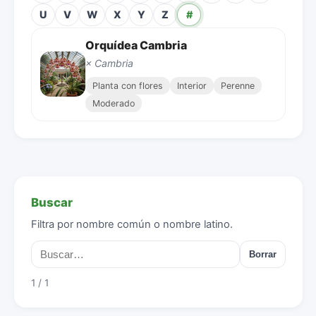
U
V
W
X
Y
Z
#
Orquídea Cambria
× Cambria
Planta con flores
Interior
Perenne
Moderado
Buscar
Filtra por nombre común o nombre latino.
Borrar
1 / 1