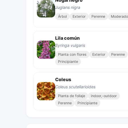
Nogal negro
Juglans nigra
Árbol
Exterior
Perenne
Moderado
Lila común
Syringa vulgaris
Planta con flores
Exterior
Perenne
Principiante
Coleus
Coleus scutellarioides
Planta de follaje
indoor,-outdoor
Perenne
Principiante