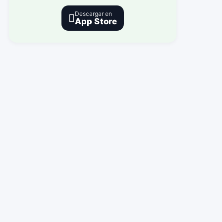
Descargar en

App Store