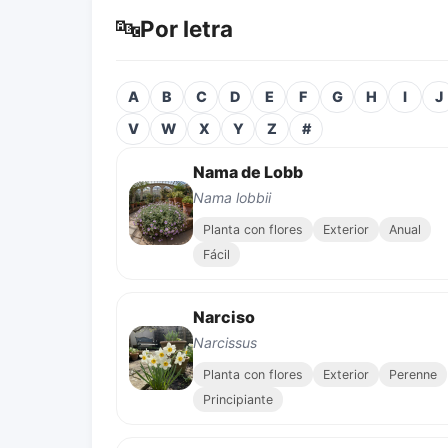
🔤
Por letra
A
B
C
D
E
F
G
H
I
J
V
W
X
Y
Z
#
Nama de Lobb
Nama lobbii
Planta con flores
Exterior
Anual
Fácil
Narciso
Narcissus
Planta con flores
Exterior
Perenne
Principiante