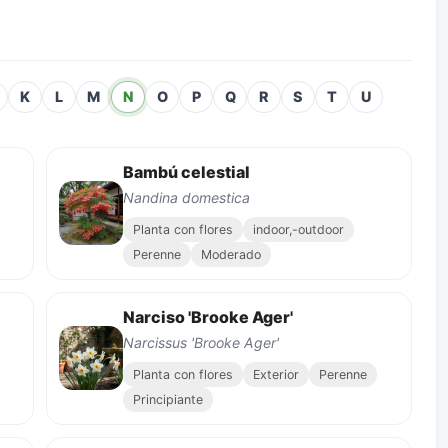
K
L
M
N
O
P
Q
R
S
T
U
Bambú celestial
Nandina domestica
Planta con flores
indoor,-outdoor
Perenne
Moderado
Narciso 'Brooke Ager'
Narcissus 'Brooke Ager'
Planta con flores
Exterior
Perenne
Principiante