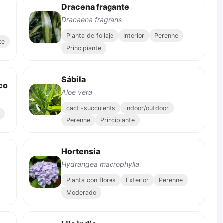
Dracena fragante
Dracaena fragrans
Planta de follaje
Interior
Perenne
te
Principiante
Sábila
co
Aloe vera
cacti-succulents
indoor/outdoor
Perenne
Principiante
Hortensia
Hydrangea macrophylla
Planta con flores
Exterior
Perenne
Moderado