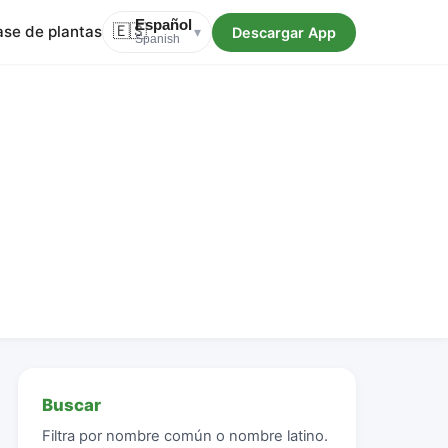
Español
ase de plantas
🇪🇸
Descargar App
▾
Spanish
Buscar
Filtra por nombre común o nombre latino.