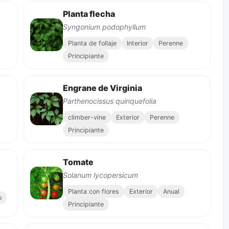
Planta flecha
Syngonium podophyllum
Planta de follaje
Interior
Perenne
Principiante
Engrane de Virginia
Parthenocissus quinquefolia
climber-vine
Exterior
Perenne
Principiante
Tomate
Solanum lycopersicum
Planta con flores
Exterior
Anual
o
Principiante