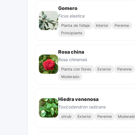
Gomero
Ficus elastica
Planta de follaje
Interior
Perenne
Principiante
Rosa china
Rosa chinensis
Planta con flores
Exterior
Perenne
Moderado
Hiedra venenosa
Toxicodendron radicans
shrub
Exterior
Perenne
Moderad