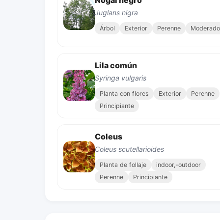
Nogal negro
Juglans nigra
Árbol
Exterior
Perenne
Moderado
Lila común
Syringa vulgaris
Planta con flores
Exterior
Perenne
Principiante
Coleus
Coleus scutellarioides
Planta de follaje
indoor,-outdoor
Perenne
Principiante