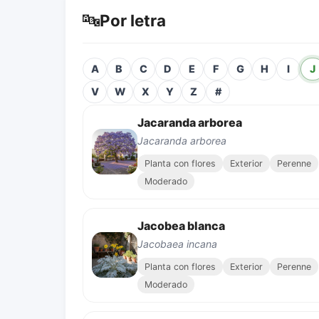
🔤
Por letra
A
B
C
D
E
F
G
H
I
J
V
W
X
Y
Z
#
Jacaranda arborea
Jacaranda arborea
Planta con flores
Exterior
Perenne
Moderado
Jacobea blanca
Jacobaea incana
Planta con flores
Exterior
Perenne
Moderado