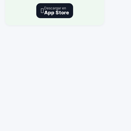
Descargar en

App Store