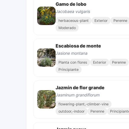
Gamo de lobo
Jacobaea vulgaris
herbaceous-plant
Exterior
Perenne
Moderado
Escabiosa de monte
Jasione montana
Planta con flores
Exterior
Perenne
Principiante
Jazmín de flor grande
Jasminum grandiflorum
flowering-plant,-climber-vine
outdoor,-indoor
Perenne
Principiant