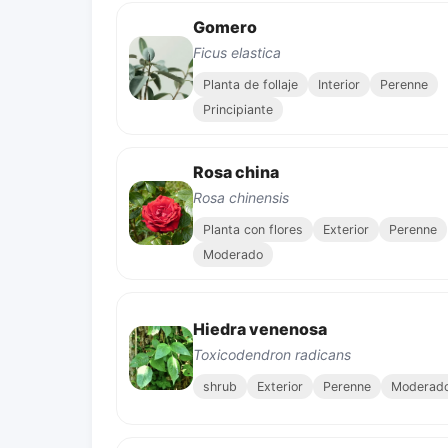
Gomero
Ficus elastica
Planta de follaje
Interior
Perenne
Principiante
Rosa china
Rosa chinensis
Planta con flores
Exterior
Perenne
Moderado
Hiedra venenosa
Toxicodendron radicans
shrub
Exterior
Perenne
Moderad