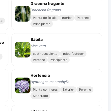
Dracena fragante
Dracaena fragrans
Planta de follaje
Interior
Perenne
te
Principiante
Sábila
co
Aloe vera
cacti-succulents
indoor/outdoor
Perenne
Principiante
Hortensia
Hydrangea macrophylla
Planta con flores
Exterior
Perenne
Moderado