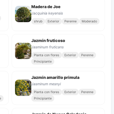
Madera de Joe
Jacquinia keyensis
shrub
Exterior
Perenne
Moderado
Jazmín fruticoso
Jasminum fruticans
Planta con flores
Exterior
Perenne
Principiante
Jazmín amarillo primula
Jasminum mesnyi
Planta con flores
Exterior
Perenne
e
Principiante