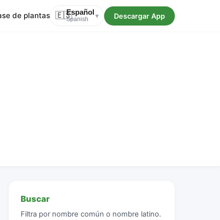
Español
ase de plantas
🇪🇸
Descargar App
▾
Spanish
Buscar
Filtra por nombre común o nombre latino.