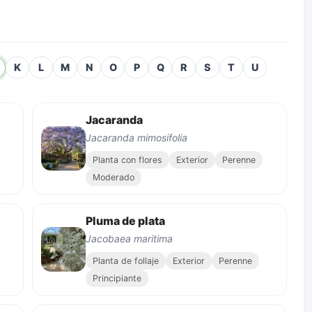
K
L
M
N
O
P
Q
R
S
T
U
Jacaranda
Jacaranda mimosifolia
Planta con flores
Exterior
Perenne
Moderado
Pluma de plata
Jacobaea maritima
Planta de follaje
Exterior
Perenne
Principiante