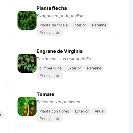
Planta flecha
Syngonium podophyllum
Planta de follaje
Interior
Perenne
Principiante
Engrane de Virginia
Parthenocissus quinquefolia
climber-vine
Exterior
Perenne
Principiante
Tomate
Solanum lycopersicum
Planta con flores
Exterior
Anual
o
Principiante