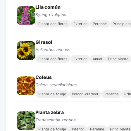
Lila común
Syringa vulgaris
Planta con flores
Exterior
Perenne
Principian
Girasol
Helianthus annuus
Planta con flores
Exterior
Anual
Principiante
Coleus
Coleus scutellarioides
Planta de follaje
indoor,-outdoor
Perenne
Pri
Planta zebra
Tradescantia zebrina
Planta de follaje
Interior
Perenne
Principiante