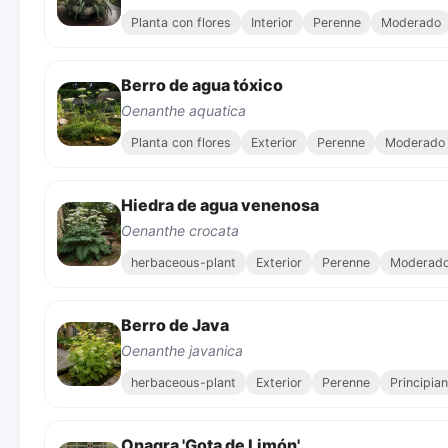
Planta con flores
Interior
Perenne
Moderado
Berro de agua tóxico
Oenanthe aquatica
Planta con flores
Exterior
Perenne
Moderado
Hiedra de agua venenosa
Oenanthe crocata
herbaceous-plant
Exterior
Perenne
Moderad
Berro de Java
Oenanthe javanica
herbaceous-plant
Exterior
Perenne
Principia
Onagra 'Gota de Limón'