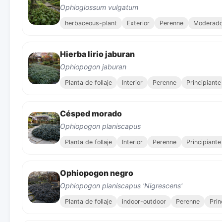
Ophioglossum vulgatum
herbaceous-plant
Exterior
Perenne
Moderad
Hierba lirio jaburan
Ophiopogon jaburan
Planta de follaje
Interior
Perenne
Principiante
Césped morado
Ophiopogon planiscapus
Planta de follaje
Interior
Perenne
Principiante
Ophiopogon negro
Ophiopogon planiscapus 'Nigrescens'
Planta de follaje
indoor-outdoor
Perenne
Prin