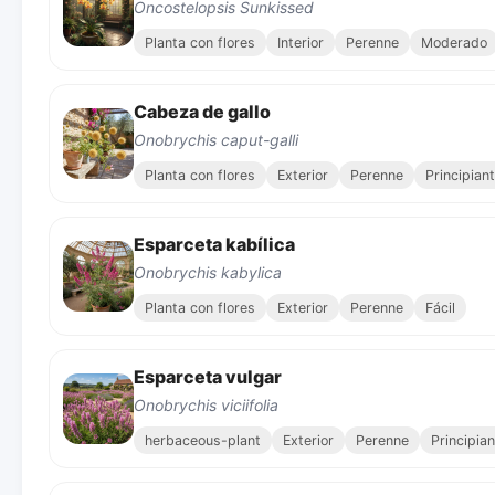
Oncostelopsis Sunkissed
Planta con flores
Interior
Perenne
Moderado
Cabeza de gallo
Onobrychis caput-galli
Planta con flores
Exterior
Perenne
Principian
Esparceta kabílica
Onobrychis kabylica
Planta con flores
Exterior
Perenne
Fácil
Esparceta vulgar
Onobrychis viciifolia
herbaceous-plant
Exterior
Perenne
Principia