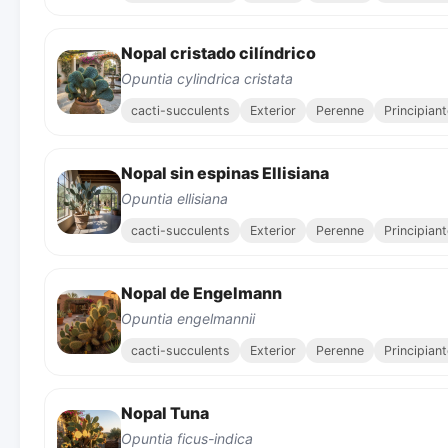
Nopal cristado cilíndrico
Opuntia cylindrica cristata
cacti-succulents
Exterior
Perenne
Principian
Nopal sin espinas Ellisiana
Opuntia ellisiana
cacti-succulents
Exterior
Perenne
Principian
Nopal de Engelmann
Opuntia engelmannii
cacti-succulents
Exterior
Perenne
Principian
Nopal Tuna
Opuntia ficus-indica