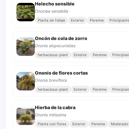
Helecho sensible
Onoclea sensibilis
Planta de follaje
Exterior
Perenne
Principiant
Oncón de cola de zorro
Ononis alopecuroides
herbaceous-plant
Exterior
Perenne
Principia
Ononis de flores cortas
Ononis breviflora
herbaceous-plant
Exterior
Perenne
Principia
Hierba de la cabra
Ononis mitissima
Planta con flores
Exterior
Perenne
Moderado