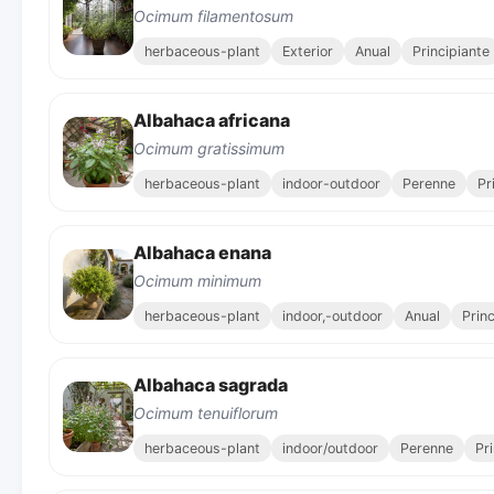
Ocimum filamentosum
herbaceous-plant
Exterior
Anual
Principiante
Albahaca africana
Ocimum gratissimum
herbaceous-plant
indoor-outdoor
Perenne
Pr
Albahaca enana
Ocimum minimum
herbaceous-plant
indoor,-outdoor
Anual
Prin
Albahaca sagrada
Ocimum tenuiflorum
herbaceous-plant
indoor/outdoor
Perenne
Pr