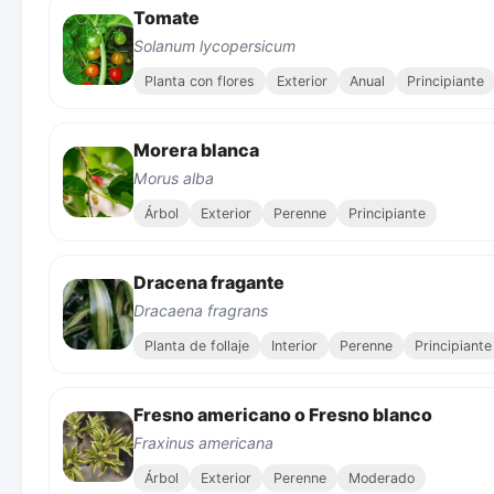
Tomate
Solanum lycopersicum
Planta con flores
Exterior
Anual
Principiante
Morera blanca
Morus alba
Árbol
Exterior
Perenne
Principiante
Dracena fragante
Dracaena fragrans
Planta de follaje
Interior
Perenne
Principiante
Fresno americano o Fresno blanco
Fraxinus americana
Árbol
Exterior
Perenne
Moderado