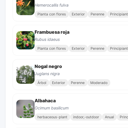
Hemerocallis fulva
Planta con flores
Exterior
Perenne
Principian
Frambuesa roja
Rubus idaeus
Planta con flores
Exterior
Perenne
Principian
Nogal negro
Juglans nigra
Árbol
Exterior
Perenne
Moderado
Albahaca
Ocimum basilicum
herbaceous-plant
indoor,-outdoor
Anual
Prin