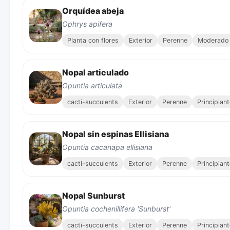
Orquídea abeja
Ophrys apifera
Planta con flores
Exterior
Perenne
Moderado
Nopal articulado
Opuntia articulata
cacti-succulents
Exterior
Perenne
Principian
Nopal sin espinas Ellisiana
Opuntia cacanapa ellisiana
cacti-succulents
Exterior
Perenne
Principian
Nopal Sunburst
Opuntia cochenillifera 'Sunburst'
cacti-succulents
Exterior
Perenne
Principian