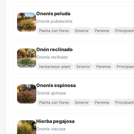
Ononis peluda
Ononis pubescens
Planta con flores
Exterior
Perenne
Principian
Onón reclinado
Ononis reclinata
herbaceous-plant
Exterior
Perenne
Principia
Ononis espinosa
Ononis spinosa
Planta con flores
Exterior
Perenne
Principian
Hierba pegajosa
Ononis viscosa