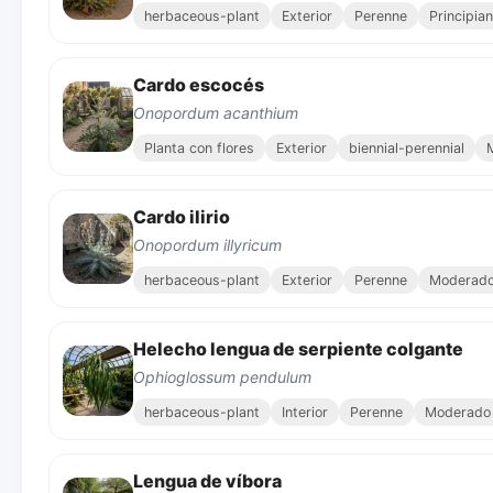
herbaceous-plant
Exterior
Perenne
Principia
Cardo escocés
Onopordum acanthium
Planta con flores
Exterior
biennial-perennial
Cardo ilirio
Onopordum illyricum
herbaceous-plant
Exterior
Perenne
Moderad
Helecho lengua de serpiente colgante
Ophioglossum pendulum
herbaceous-plant
Interior
Perenne
Moderado
Lengua de víbora