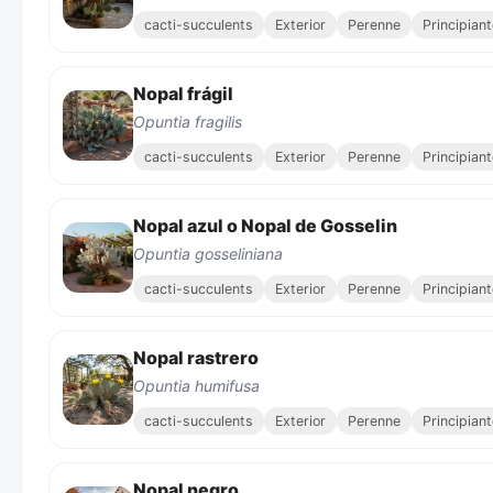
cacti-succulents
Exterior
Perenne
Principian
Nopal frágil
Opuntia fragilis
cacti-succulents
Exterior
Perenne
Principian
Nopal azul o Nopal de Gosselin
Opuntia gosseliniana
cacti-succulents
Exterior
Perenne
Principian
Nopal rastrero
Opuntia humifusa
cacti-succulents
Exterior
Perenne
Principian
Nopal negro