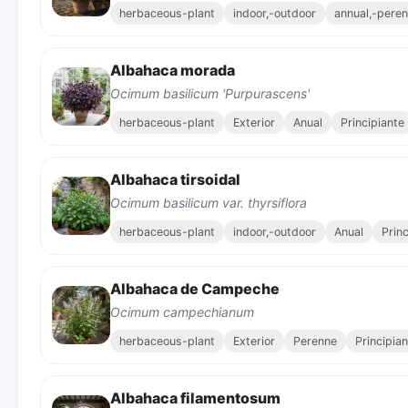
herbaceous-plant
indoor,-outdoor
annual,-peren
Albahaca morada
Ocimum basilicum 'Purpurascens'
herbaceous-plant
Exterior
Anual
Principiante
Albahaca tirsoidal
Ocimum basilicum var. thyrsiflora
herbaceous-plant
indoor,-outdoor
Anual
Prin
Albahaca de Campeche
Ocimum campechianum
herbaceous-plant
Exterior
Perenne
Principia
Albahaca filamentosum