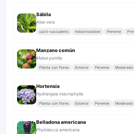
Sábila
Aloe vera
cacti-succulents
indoor/outdoor
Perenne
Pri
Manzano común
Malus pumila
Planta con flores
Exterior
Perenne
Moderado
Hortensia
Hydrangea macrophylla
Planta con flores
Exterior
Perenne
Moderado
Belladona americana
Phytolacca americana