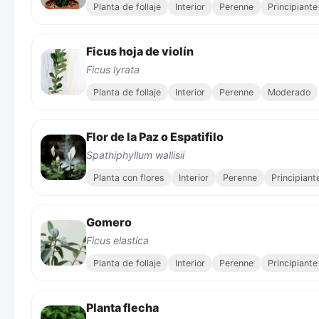
Planta de follaje
Interior
Perenne
Principiante
Ficus hoja de violín
Ficus lyrata
Planta de follaje
Interior
Perenne
Moderado
Flor de la Paz o Espatifilo
Spathiphyllum wallisii
Planta con flores
Interior
Perenne
Principiant
Gomero
Ficus elastica
Planta de follaje
Interior
Perenne
Principiante
Planta flecha