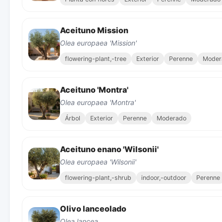
Aceituno Mission
Olea europaea 'Mission'
flowering-plant,-tree
Exterior
Perenne
Moder
Aceituno 'Montra'
Olea europaea 'Montra'
Árbol
Exterior
Perenne
Moderado
Aceituno enano 'Wilsonii'
Olea europaea 'Wilsonii'
flowering-plant,-shrub
indoor,-outdoor
Perenne
Olivo lanceolado
Olea lancea