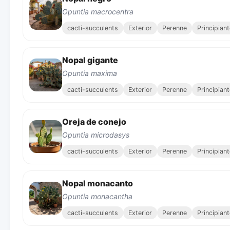
Opuntia macrocentra
cacti-succulents
Exterior
Perenne
Principian
Nopal gigante
Opuntia maxima
cacti-succulents
Exterior
Perenne
Principian
Oreja de conejo
Opuntia microdasys
cacti-succulents
Exterior
Perenne
Principian
Nopal monacanto
Opuntia monacantha
cacti-succulents
Exterior
Perenne
Principian