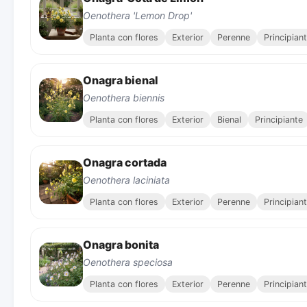
Oenothera 'Lemon Drop'
Planta con flores
Exterior
Perenne
Principian
Onagra bienal
Oenothera biennis
Planta con flores
Exterior
Bienal
Principiante
Onagra cortada
Oenothera laciniata
Planta con flores
Exterior
Perenne
Principian
Onagra bonita
Oenothera speciosa
Planta con flores
Exterior
Perenne
Principian