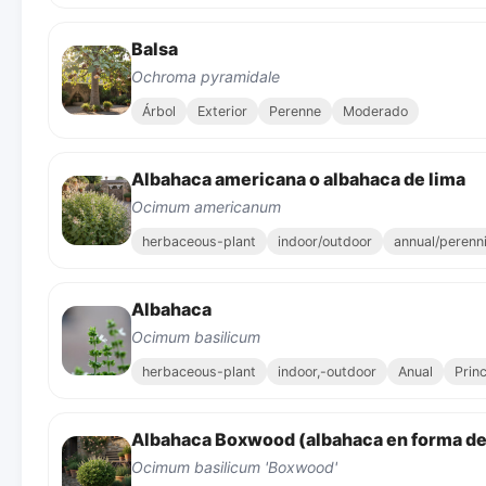
Balsa
Ochroma pyramidale
Árbol
Exterior
Perenne
Moderado
Albahaca americana o albahaca de lima
Ocimum americanum
herbaceous-plant
indoor/outdoor
annual/perenni
Albahaca
Ocimum basilicum
herbaceous-plant
indoor,-outdoor
Anual
Prin
Albahaca Boxwood (albahaca en forma de
Ocimum basilicum 'Boxwood'