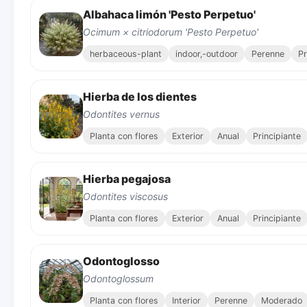
Albahaca limón 'Pesto Perpetuo'
Ocimum × citriodorum 'Pesto Perpetuo'
herbaceous-plant
indoor,-outdoor
Perenne
Pr
Hierba de los dientes
Odontites vernus
Planta con flores
Exterior
Anual
Principiante
Hierba pegajosa
Odontites viscosus
Planta con flores
Exterior
Anual
Principiante
Odontoglosso
Odontoglossum
Planta con flores
Interior
Perenne
Moderado