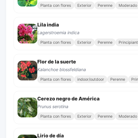
Planta con flores
Exterior
Perenne
Moderado
Lila india
Lagerstroemia indica
Planta con flores
Exterior
Perenne
Principian
Flor de la suerte
Kalanchoe blossfeldiana
Planta con flores
indoor/outdoor
Perenne
Pri
Cerezo negro de América
Prunus serotina
Planta con flores
Exterior
Perenne
Moderado
Lirio de día