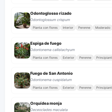
Odontoglosso rizado
Odontoglossum crispum
Planta con flores
Interior
Perenne
Moderado
Espiga de fuego
Odontonema callistachyum
Planta con flores
Exterior
Perenne
Principian
Fuego de San Antonio
Odontonema cuspidatum
Planta con flores
Exterior
Perenne
Principian
Orquídea monja
Oeceoclades maculata