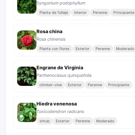
Syngonium podophyllum
Planta de follaje
Interior
Perenne
Principiante
Rosa china
Rosa chinensis
Planta con flores
Exterior
Perenne
Moderado
Engrane de Virginia
Parthenocissus quinquefolia
climber-vine
Exterior
Perenne
Principiante
Hiedra venenosa
Toxicodendron radicans
shrub
Exterior
Perenne
Moderado