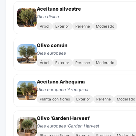
Aceituno silvestre
Olea dioica
Árbol
Exterior
Perenne
Moderado
Olivo común
Olea europaea
Árbol
Exterior
Perenne
Moderado
Aceituno Arbequina
Olea europaea 'Arbequina'
Planta con flores
Exterior
Perenne
Moderado
Olivo 'Garden Harvest'
Olea europaea 'Garden Harvest'
Planta con flores
Exterior
Perenne
Moderado