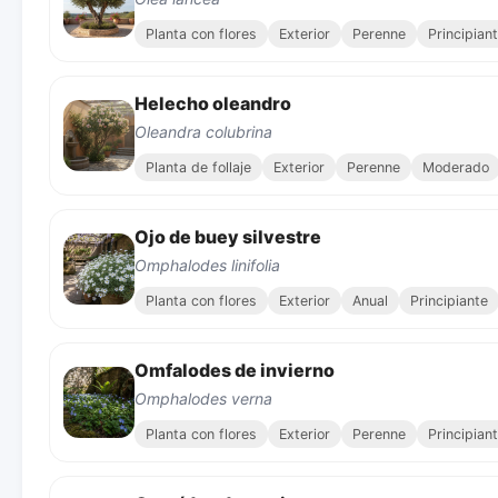
Planta con flores
Exterior
Perenne
Principian
Helecho oleandro
Oleandra colubrina
Planta de follaje
Exterior
Perenne
Moderado
Ojo de buey silvestre
Omphalodes linifolia
Planta con flores
Exterior
Anual
Principiante
Omfalodes de invierno
Omphalodes verna
Planta con flores
Exterior
Perenne
Principian