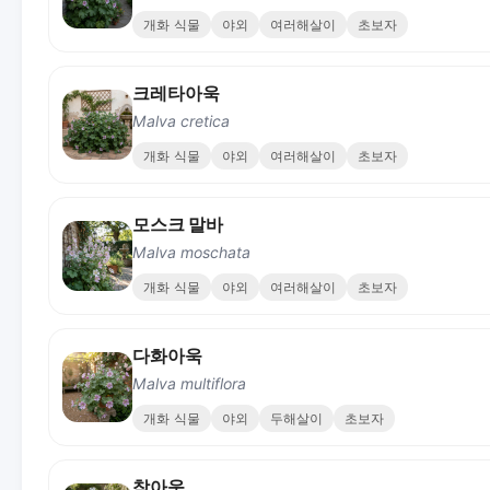
개화 식물
야외
여러해살이
초보자
크레타아욱
Malva cretica
개화 식물
야외
여러해살이
초보자
모스크 말바
Malva moschata
개화 식물
야외
여러해살이
초보자
다화아욱
Malva multiflora
개화 식물
야외
두해살이
초보자
참아욱