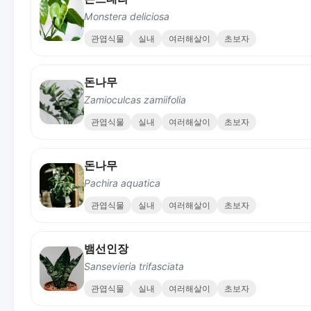
Monstera deliciosa
관엽식물
실내
여러해살이
초보자
돈나무
Zamioculcas zamiifolia
관엽식물
실내
여러해살이
초보자
돈나무
Pachira aquatica
관엽식물
실내
여러해살이
초보자
뱀선인장
Sansevieria trifasciata
관엽식물
실내
여러해살이
초보자