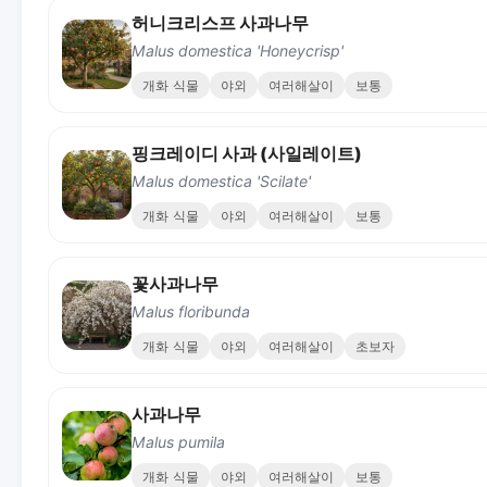
허니크리스프 사과나무
Malus domestica 'Honeycrisp'
개화 식물
야외
여러해살이
보통
핑크레이디 사과 (사일레이트)
Malus domestica 'Scilate'
개화 식물
야외
여러해살이
보통
꽃사과나무
Malus floribunda
개화 식물
야외
여러해살이
초보자
사과나무
Malus pumila
개화 식물
야외
여러해살이
보통