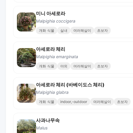
미니 아세로라
Malpighia coccigera
개화 식물
실내
여러해살이
초보자
아세로라 체리
Malpighia emarginata
개화 식물
야외
여러해살이
초보자
아세로라 체리 (바베이도스 체리)
Malpighia glabra
개화 식물
indoor,-outdoor
여러해살이
초보자
사과나무속
Malus