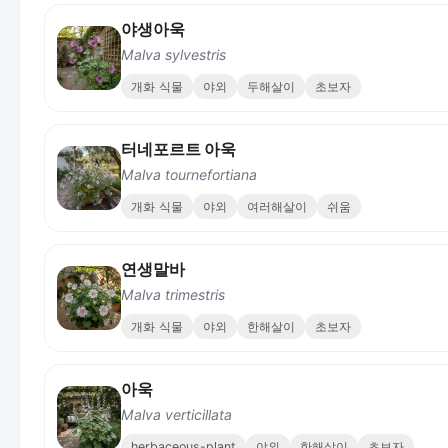
야생아욱
Malva sylvestris
개화 식물
야외
두해살이
초보자
터네포르트 아욱
Malva tournefortiana
개화 식물
야외
여러해살이
쉬움
연생말바
Malva trimestris
개화 식물
야외
한해살이
초보자
아욱
Malva verticillata
herbaceous-plant
야외
한해살이
초보자