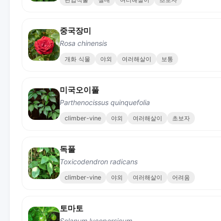
중국장미
Rosa chinensis
개화 식물
야외
여러해살이
보통
미국오이풀
Parthenocissus quinquefolia
climber-vine
야외
여러해살이
초보자
독풀
Toxicodendron radicans
climber-vine
야외
여러해살이
어려움
토마토
Solanum lycopersicum