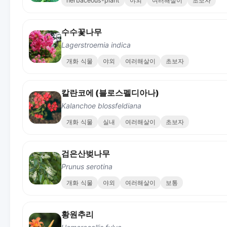
herbaceous-plant
야외
여러해살이
초보자
수수꽃나무
Lagerstroemia indica
개화 식물
야외
여러해살이
초보자
칼란코에 (블로스펠디아나)
Kalanchoe blossfeldiana
개화 식물
실내
여러해살이
초보자
검은산벚나무
Prunus serotina
개화 식물
야외
여러해살이
보통
황원추리