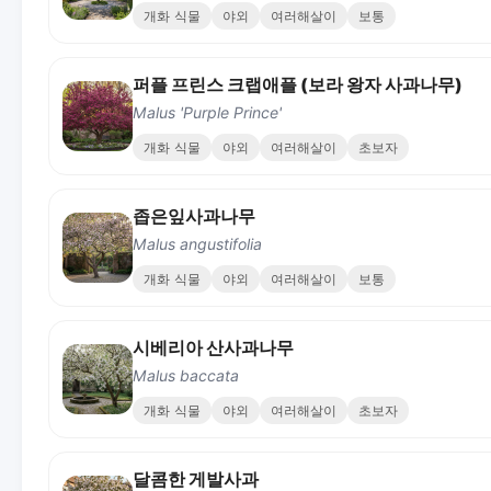
개화 식물
야외
여러해살이
보통
퍼플 프린스 크랩애플 (보라 왕자 사과나무)
Malus 'Purple Prince'
개화 식물
야외
여러해살이
초보자
좁은잎사과나무
Malus angustifolia
개화 식물
야외
여러해살이
보통
시베리아 산사과나무
Malus baccata
개화 식물
야외
여러해살이
초보자
달콤한 게발사과