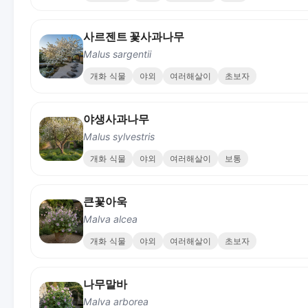
사르젠트 꽃사과나무
Malus sargentii
개화 식물
야외
여러해살이
초보자
야생사과나무
Malus sylvestris
개화 식물
야외
여러해살이
보통
큰꽃아욱
Malva alcea
개화 식물
야외
여러해살이
초보자
나무말바
Malva arborea