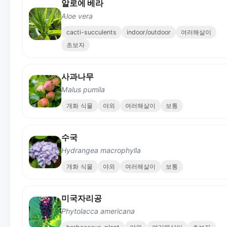
알로에 베라
Aloe vera
cacti-succulents
indoor/outdoor
여러해살이
초보자
사과나무
Malus pumila
개화 식물
야외
여러해살이
보통
수국
Hydrangea macrophylla
개화 식물
야외
여러해살이
보통
미국자리공
Phytolacca americana