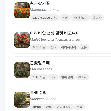
황금갈기꽃
Malephora crocea
cacti-succulents
야외
여러해살이
초보자
아라비안 선셋 맬렛 비고니아
Mallet Begonia 'Arabian Sunset'
개화 식물
실내
여러해살이
보통
큰꽃말로페
Malope trifida
개화 식물
야외
한해살이
초보자
로렐 수맥
Malosma laurina
shrub
야외
여러해살이
보통