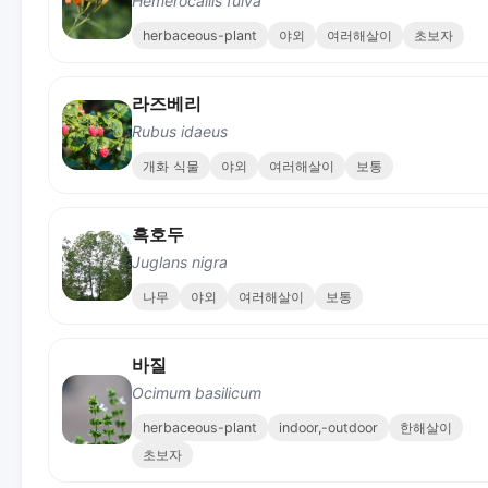
Hemerocallis fulva
herbaceous-plant
야외
여러해살이
초보자
라즈베리
Rubus idaeus
개화 식물
야외
여러해살이
보통
흑호두
Juglans nigra
나무
야외
여러해살이
보통
바질
Ocimum basilicum
herbaceous-plant
indoor,-outdoor
한해살이
초보자