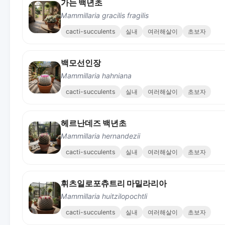
가는 백년초
Mammillaria gracilis fragilis
cacti-succulents
실내
여러해살이
초보자
백모선인장
Mammillaria hahniana
cacti-succulents
실내
여러해살이
초보자
헤르난데즈 백년초
Mammillaria hernandezii
cacti-succulents
실내
여러해살이
초보자
휘츠일로포츄트리 마밀라리아
Mammillaria huitzilopochtli
cacti-succulents
실내
여러해살이
초보자