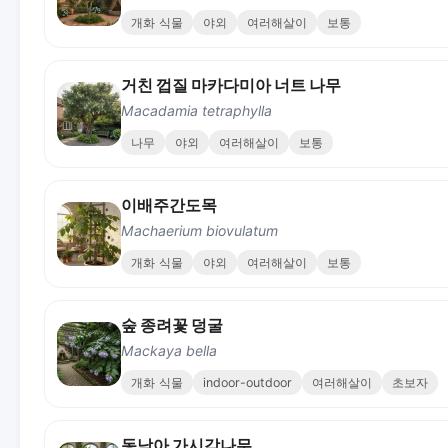
개화 식물
야외
여러해살이
보통
거친 껍질 마카다미아 너트 나무
Macadamia tetraphylla
나무
야외
여러해살이
보통
이배주간도목
Machaerium biovulatum
개화 식물
야외
여러해살이
보통
숲 종려꽃 덩굴
Mackaya bella
개화 식물
indoor-outdoor
여러해살이
초보자
동남아 가시감나무