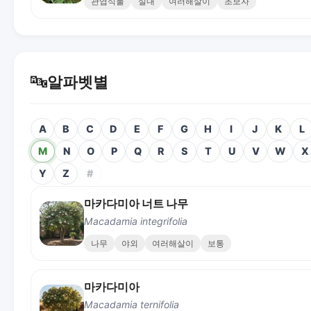
관엽식물
실내
여러해살이
초보자
🔤
알파벳별
A
B
C
D
E
F
G
H
I
J
K
L
M
N
O
P
Q
R
S
T
U
V
W
X
Y
Z
#
마카다미아 너트 나무
Macadamia integrifolia
나무
야외
여러해살이
보통
마카다미아
Macadamia ternifolia