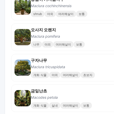
Maclura cochinchinensis
shrub
야외
여러해살이
보통
오사지 오렌지
Maclura pomifera
나무
야외
여러해살이
보통
구자나무
Maclura tricuspidata
개화 식물
야외
여러해살이
초보자
금잎난초
Macodes petola
개화 식물
실내
여러해살이
보통