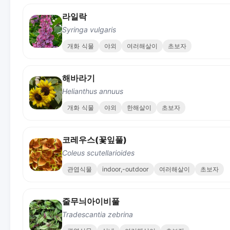
라일락
Syringa vulgaris
개화 식물
야외
여러해살이
초보자
해바라기
Helianthus annuus
개화 식물
야외
한해살이
초보자
코레우스(꽃잎풀)
Coleus scutellarioides
관엽식물
indoor,-outdoor
여러해살이
초보자
줄무늬아이비풀
Tradescantia zebrina