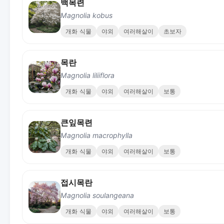
백목련
Magnolia kobus
개화 식물
야외
여러해살이
초보자
목란
Magnolia liliiflora
개화 식물
야외
여러해살이
보통
큰잎목련
Magnolia macrophylla
개화 식물
야외
여러해살이
보통
접시목란
Magnolia soulangeana
개화 식물
야외
여러해살이
보통