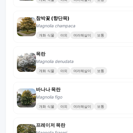
참박꽃 (향단목)
Magnolia champaca
개화 식물
야외
여러해살이
보통
목란
Magnolia denudata
개화 식물
야외
여러해살이
보통
바나나 목란
Magnolia figo
개화 식물
야외
여러해살이
보통
프레이저 목란
Magnolia fraseri