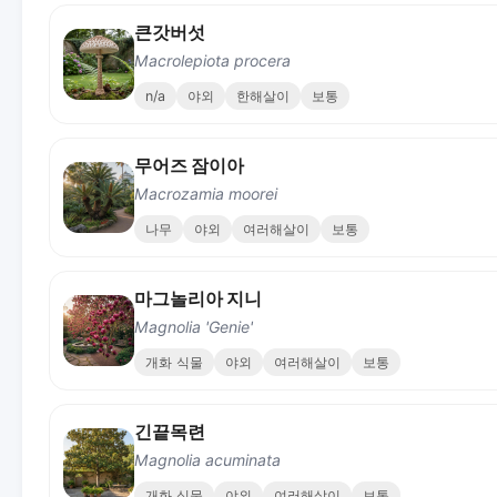
큰갓버섯
Macrolepiota procera
n/a
야외
한해살이
보통
무어즈 잠이아
Macrozamia moorei
나무
야외
여러해살이
보통
마그놀리아 지니
Magnolia 'Genie'
개화 식물
야외
여러해살이
보통
긴끝목련
Magnolia acuminata
개화 식물
야외
여러해살이
보통