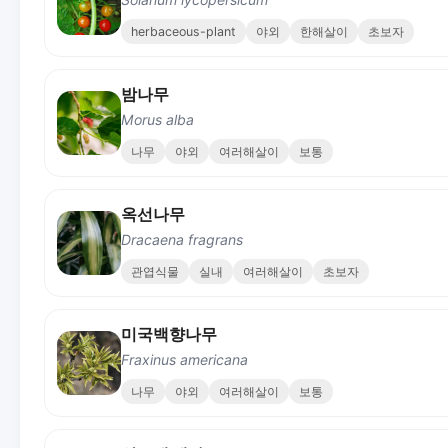
herbaceous-plant
야외
한해살이
초보자
밤나무
Morus alba
나무
야외
여러해살이
보통
옥선나무
Dracaena fragrans
관엽식물
실내
여러해살이
초보자
미국백향나무
Fraxinus americana
나무
야외
여러해살이
보통