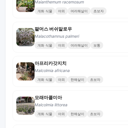
Maianthemum racemosum
개화 식물
야외
여러해살이
초보자
팔머스 버쉬말로우
Malacothamnus palmeri
개화 식물
야외
여러해살이
보통
아프리카갓지치
Malcolmia africana
개화 식물
야외
한해살이
초보자
모래마콜미아
Malcolmia littorea
개화 식물
야외
한해살이
초보자