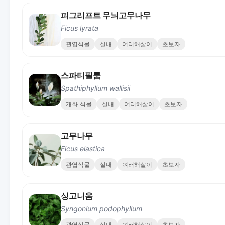
피그리프트 무늬고무나무
Ficus lyrata
관엽식물
실내
여러해살이
초보자
스파티필룸
Spathiphyllum wallisii
개화 식물
실내
여러해살이
초보자
고무나무
Ficus elastica
관엽식물
실내
여러해살이
초보자
싱고니움
Syngonium podophyllum
관엽식물
실내
여러해살이
초보자