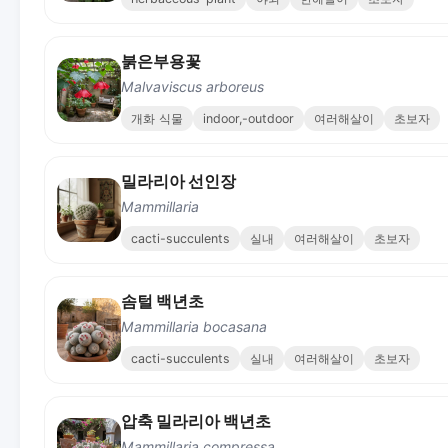
붉은부용꽃
Malvaviscus arboreus
개화 식물
indoor,-outdoor
여러해살이
초보자
밀라리아 선인장
Mammillaria
cacti-succulents
실내
여러해살이
초보자
솜털 백년초
Mammillaria bocasana
cacti-succulents
실내
여러해살이
초보자
압축 밀라리아 백년초
Mammillaria compressa