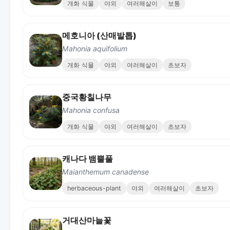
개화 식물
야외
여러해살이
보통
메호니아 (산매발톱)
Mahonia aquifolium
개화 식물
야외
여러해살이
초보자
중국황칠나무
Mahonia confusa
개화 식물
야외
여러해살이
초보자
캐나다 뱀뿔풀
Maianthemum canadense
herbaceous-plant
야외
여러해살이
초보자
거대산마늘꽃