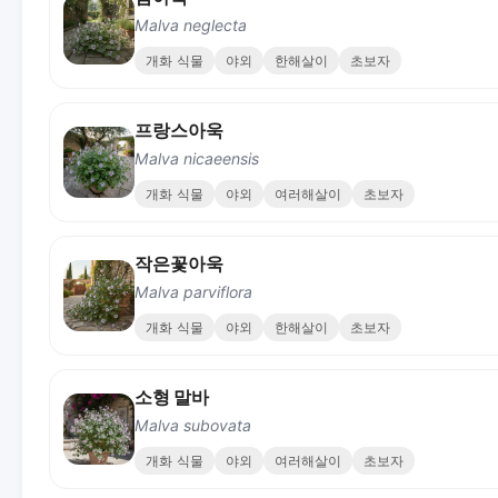
Malva neglecta
개화 식물
야외
한해살이
초보자
프랑스아욱
Malva nicaeensis
개화 식물
야외
여러해살이
초보자
작은꽃아욱
Malva parviflora
개화 식물
야외
한해살이
초보자
소형 말바
Malva subovata
개화 식물
야외
여러해살이
초보자