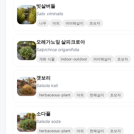
빗살버들
Salix viminalis
나무
야외
여러해살이
초보자
오레가노잎 살피크로아
Salpichroa origanifolia
개화 식물
indoor-outdoor
여러해살이
초보자
갯보리
Salsola kali
herbaceous-plant
야외
한해살이
초보자
소다풀
Salsola soda
herbaceous-plant
야외
한해살이
초보자