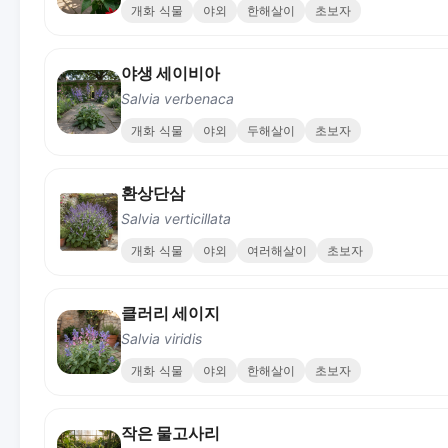
개화 식물
야외
한해살이
초보자
야생 세이비아
Salvia verbenaca
개화 식물
야외
두해살이
초보자
환상단삼
Salvia verticillata
개화 식물
야외
여러해살이
초보자
클러리 세이지
Salvia viridis
개화 식물
야외
한해살이
초보자
작은 물고사리