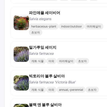
파인애플 세이비어
Salvia elegans
herbaceous-plant
indoor/outdoor
여러해살이
초보자
밀가루잎 세이지
Salvia farinacea
개화 식물
야외
여러해살이
초보자
빅토리아 블루 살비아
Salvia farinacea 'Victoria Blue'
개화 식물
야외
annual,-perennial
초보자
블랙 앤 블루 살비아