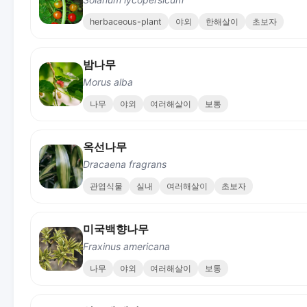
herbaceous-plant
야외
한해살이
초보자
밤나무
Morus alba
나무
야외
여러해살이
보통
옥선나무
Dracaena fragrans
관엽식물
실내
여러해살이
초보자
미국백향나무
Fraxinus americana
나무
야외
여러해살이
보통