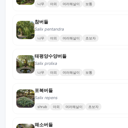
나무
야외
여러해살이
보통
참버들
Salix pentandra
나무
야외
여러해살이
초보자
태평양수양버들
Salix prolixa
나무
야외
여러해살이
보통
포복버들
Salix repens
shrub
야외
여러해살이
초보자
왜소버들