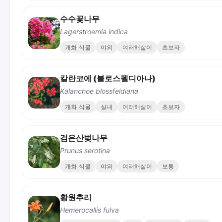
수수꽃나무
Lagerstroemia indica
개화 식물
야외
여러해살이
초보자
칼란코에 (블로스펠디아나)
Kalanchoe blossfeldiana
개화 식물
실내
여러해살이
초보자
검은산벚나무
Prunus serotina
개화 식물
야외
여러해살이
보통
황원추리
Hemerocallis fulva