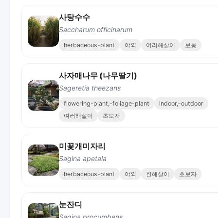
사탕수수
Saccharum officinarum
herbaceous-plant
야외
여러해살이
보통
사자매나무 (나무딸기)
Sageretia theezans
flowering-plant,-foliage-plant
indoor,-outdoor
여러해살이
초보자
미꽃개미자리
Sagina apetala
herbaceous-plant
야외
한해살이
초보자
눈잔디
Sagina procumbens