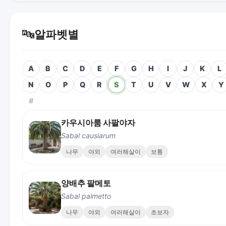
🔤
알파벳별
A
B
C
D
E
F
G
H
I
J
K
L
N
O
P
Q
R
S
T
U
V
W
X
Y
#
카우시아룸 사팔야자
Sabal causiarum
나무
야외
여러해살이
보통
양배추 팔메토
Sabal palmetto
나무
야외
여러해살이
초보자