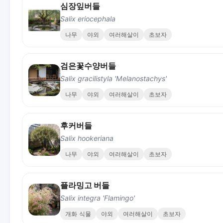
심장잎버들
Salix eriocephala
나무
야외
여러해살이
초보자
검은꽃수양버들
Salix gracilistyla 'Melanostachys'
나무
야외
여러해살이
초보자
후커버들
Salix hookeriana
나무
야외
여러해살이
초보자
플라밍고 버들
Salix integra 'Flamingo'
개화 식물
야외
여러해살이
초보자