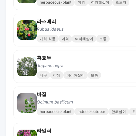
herbaceous-plant
야외
여러해살이
초보자
라즈베리
Rubus idaeus
개화 식물
야외
여러해살이
보통
흑호두
Juglans nigra
나무
야외
여러해살이
보통
바질
Ocimum basilicum
herbaceous-plant
indoor,-outdoor
한해살이
초
라일락