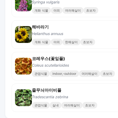
Syringa vulgaris
개화 식물
야외
여러해살이
초보자
해바라기
Helianthus annuus
개화 식물
야외
한해살이
초보자
코레우스(꽃잎풀)
Coleus scutellarioides
관엽식물
indoor,-outdoor
여러해살이
초보자
줄무늬아이비풀
Tradescantia zebrina
관엽식물
실내
여러해살이
초보자