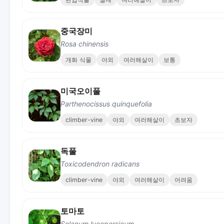
중국장미
Rosa chinensis
개화 식물
야외
여러해살이
보통
미국오이풀
Parthenocissus quinquefolia
climber-vine
야외
여러해살이
초보자
독풀
Toxicodendron radicans
climber-vine
야외
여러해살이
어려움
토마토
Solanum lycopersicum