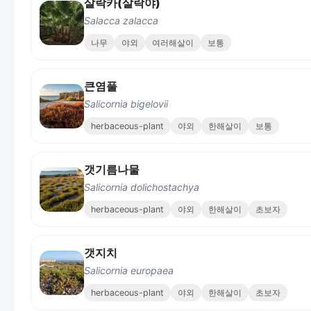
살락카(살락야)
Salacca zalacca
나무
야외
여러해살이
보통
큰염풀
Salicornia bigelovii
herbaceous-plant
야외
한해살이
보통
갯기름나물
Salicornia dolichostachya
herbaceous-plant
야외
한해살이
초보자
갯지치
Salicornia europaea
herbaceous-plant
야외
한해살이
초보자