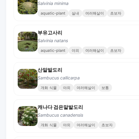
Salvinia minima
aquatic-plant
실내
여러해살이
초보자
부유고사리
Salvinia natans
aquatic-plant
야외
여러해살이
초보자
산말발도리
Sambucus callicarpa
개화 식물
야외
여러해살이
보통
캐나다 검은말발도리
Sambucus canadensis
개화 식물
야외
여러해살이
초보자