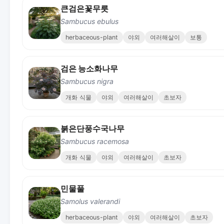
큰검은꽃무릇
Sambucus ebulus
herbaceous-plant
야외
여러해살이
보통
검은 능소화나무
Sambucus nigra
개화 식물
야외
여러해살이
초보자
붉은단풍수국나무
Sambucus racemosa
개화 식물
야외
여러해살이
초보자
민물풀
Samolus valerandi
herbaceous-plant
야외
여러해살이
초보자