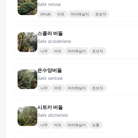
Salix retusa
shrub
야외
여러해살이
초보자
스쿨러 버들
Salix scouleriana
나무
야외
여러해살이
초보자
은수양버들
Salix sericea
나무
야외
여러해살이
초보자
시트카 버들
Salix sitchensis
나무
야외
여러해살이
보통