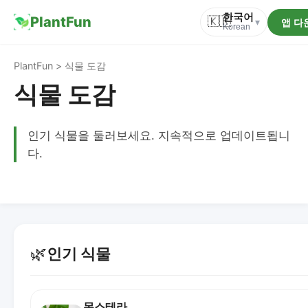
한국어
PlantFun
🇰🇷
앱 다
▾
Korean
PlantFun > 식물 도감
식물 도감
인기 식물을 둘러보세요. 지속적으로 업데이트됩니
다.
🌿
인기 식물
몬스테라