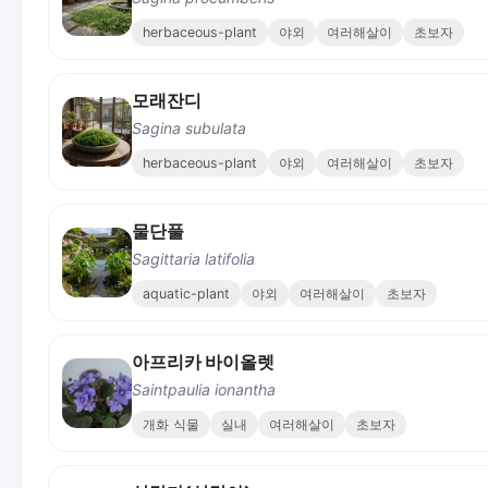
herbaceous-plant
야외
여러해살이
초보자
모래잔디
Sagina subulata
herbaceous-plant
야외
여러해살이
초보자
물단풀
Sagittaria latifolia
aquatic-plant
야외
여러해살이
초보자
아프리카 바이올렛
Saintpaulia ionantha
개화 식물
실내
여러해살이
초보자