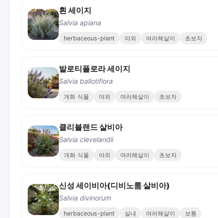
흰 세이지
Salvia apiana
herbaceous-plant
야외
여러해살이
초보자
발로티플로라 세이지
Salvia ballotiflora
개화 식물
야외
여러해살이
초보자
클리블랜드 살비아
Salvia clevelandii
개화 식물
야외
여러해살이
초보자
신성 세이비아(디비노룸 살비아)
Salvia divinorum
herbaceous-plant
실내
여러해살이
보통