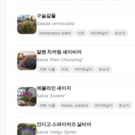
구슬갈풀
Salsola vermiculata
herbaceous-plant
야외
여러해살이
초보자
알렌 치커링 세이비어
Salvia 'Allen Chickering'
개화 식물
야외
여러해살이
초보자
에블라인 세이지
Salvia 'Eveline'
개화 식물
indoor,-outdoor
여러해살이
초보자
인디고 스파이어즈 살비아
Salvia 'Indigo Spires'