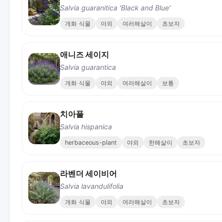
Salvia guaranitica 'Black and Blue'
개화 식물
야외
여러해살이
초보자
애니즈 세이지
Salvia guarantica
개화 식물
야외
여러해살이
보통
치아풀
Salvia hispanica
herbaceous-plant
야외
한해살이
초보자
라벤더 세이비어
Salvia lavandulifolia
개화 식물
야외
여러해살이
초보자