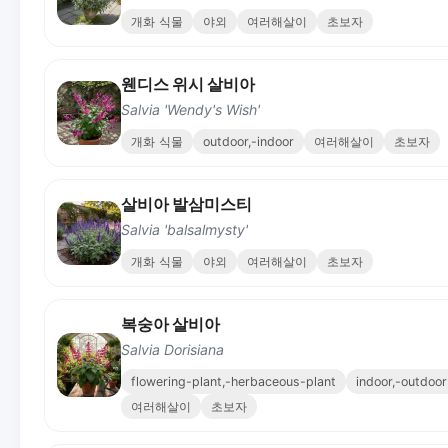
개화 식물
야외
여러해살이
초보자
웬디스 위시 살비아
Salvia 'Wendy's Wish'
개화 식물
outdoor,-indoor
여러해살이
초보자
살비아 발삼미스티
Salvia 'balsalmysty'
개화 식물
야외
여러해살이
초보자
복숭아 살비아
Salvia Dorisiana
flowering-plant,-herbaceous-plant
indoor,-outdoor
여러해살이
초보자