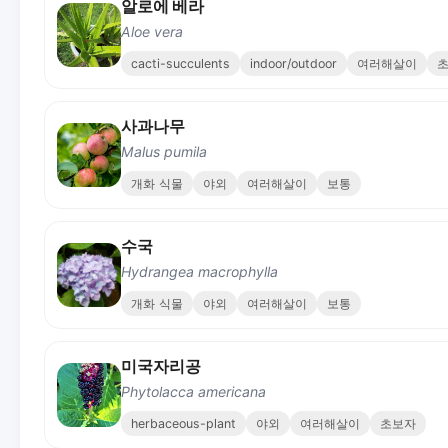
알로에 베라
Aloe vera
cacti-succulents
indoor/outdoor
여러해살이
사과나무
Malus pumila
개화 식물
야외
여러해살이
보통
수국
Hydrangea macrophylla
개화 식물
야외
여러해살이
보통
미국자리공
Phytolacca americana
herbaceous-plant
야외
여러해살이
초보자