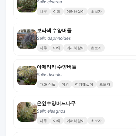
Salix cinerea
나무
야외
여러해살이
초보자
보라색 수양버들
Salix daphnoides
나무
야외
여러해살이
초보자
아메리카 수양버들
Salix discolor
개화 식물
야외
여러해살이
초보자
은잎수양버드나무
Salix eleagnos
나무
야외
여러해살이
초보자