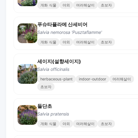
개화 식물
야외
여러해살이
초보자
푸슈타플라메 산세비어
Salvia nemorosa 'Pusztaflamme'
개화 식물
야외
여러해살이
초보자
세이지(설향세이지)
Salvia officinalis
herbaceous-plant
indoor-outdoor
여러해살이
초보자
들단초
Salvia pratensis
개화 식물
야외
여러해살이
초보자