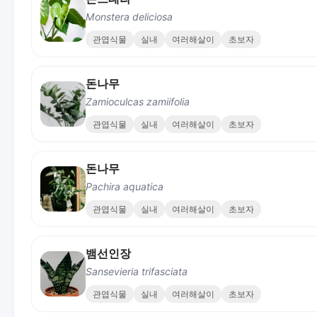
Monstera deliciosa
관엽식물
실내
여러해살이
초보자
돈나무
Zamioculcas zamiifolia
관엽식물
실내
여러해살이
초보자
돈나무
Pachira aquatica
관엽식물
실내
여러해살이
초보자
뱀선인장
Sansevieria trifasciata
관엽식물
실내
여러해살이
초보자