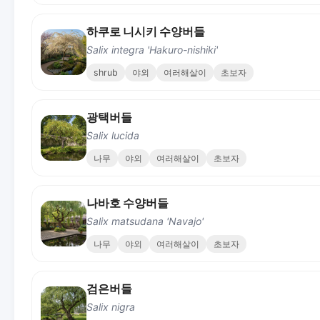
하쿠로 니시키 수양버들
Salix integra 'Hakuro-nishiki'
shrub
야외
여러해살이
초보자
광택버들
Salix lucida
나무
야외
여러해살이
초보자
나바호 수양버들
Salix matsudana 'Navajo'
나무
야외
여러해살이
초보자
검은버들
Salix nigra