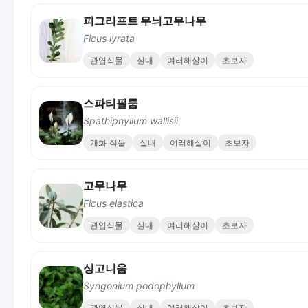
피그리프트 무늬고무나무
Ficus lyrata
관엽식물
실내
여러해살이
초보자
스파티필룸
Spathiphyllum wallisii
개화 식물
실내
여러해살이
초보자
고무나무
Ficus elastica
관엽식물
실내
여러해살이
초보자
싱고니움
Syngonium podophyllum
관엽식물
실내
여러해살이
초보자