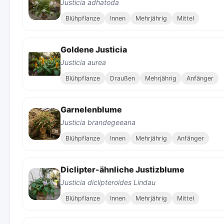
Justicia adhatoda
Blühpflanze
Innen
Mehrjährig
Mittel
Goldene Justicia
Justicia aurea
Blühpflanze
Draußen
Mehrjährig
Anfänger
Garnelenblume
Justicia brandegeeana
Blühpflanze
Innen
Mehrjährig
Anfänger
Diclipter-ähnliche Justizblume
Justicia diclipteroides Lindau
Blühpflanze
Innen
Mehrjährig
Mittel