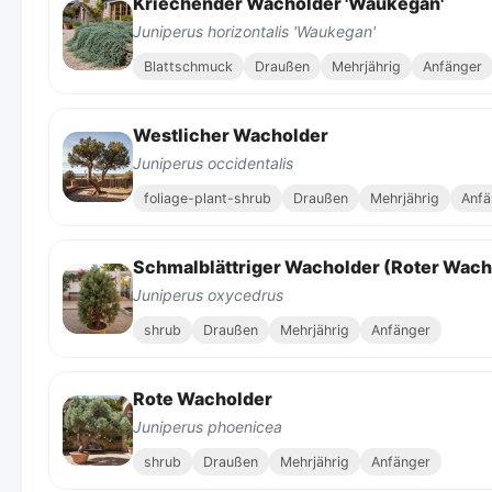
Kriechender Wacholder 'Waukegan'
Juniperus horizontalis 'Waukegan'
Blattschmuck
Draußen
Mehrjährig
Anfänger
Westlicher Wacholder
Juniperus occidentalis
foliage-plant-shrub
Draußen
Mehrjährig
Anfä
Schmalblättriger Wacholder (Roter Wach
Juniperus oxycedrus
shrub
Draußen
Mehrjährig
Anfänger
Rote Wacholder
Juniperus phoenicea
shrub
Draußen
Mehrjährig
Anfänger