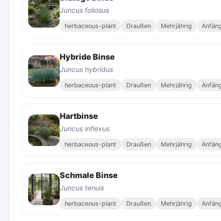
Juncus foliosus
herbaceous-plant
Draußen
Mehrjährig
Anfän
Hybride Binse
Juncus hybridus
herbaceous-plant
Draußen
Mehrjährig
Anfän
Hartbinse
Juncus inflexus
herbaceous-plant
Draußen
Mehrjährig
Anfän
Schmale Binse
Juncus tenuis
herbaceous-plant
Draußen
Mehrjährig
Anfän