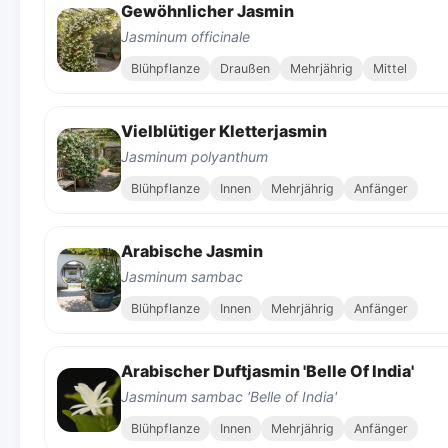
Gewöhnlicher Jasmin
Jasminum officinale
Blühpflanze
Draußen
Mehrjährig
Mittel
Vielblütiger Kletterjasmin
Jasminum polyanthum
Blühpflanze
Innen
Mehrjährig
Anfänger
Arabische Jasmin
Jasminum sambac
Blühpflanze
Innen
Mehrjährig
Anfänger
Arabischer Duftjasmin 'Belle Of India'
Jasminum sambac 'Belle of India'
Blühpflanze
Innen
Mehrjährig
Anfänger