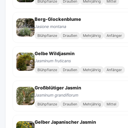
Blühpflanze
Draußen
Mehrjährig
Mittel
Berg-Glockenblume
Jasione montana
Blühpflanze
Draußen
Mehrjährig
Anfänger
Gelbe Wildjasmin
Jasminum fruticans
Blühpflanze
Draußen
Mehrjährig
Anfänger
Großblütiger Jasmin
Jasminum grandiflorum
Blühpflanze
Draußen
Mehrjährig
Mittel
Gelber Japanischer Jasmin