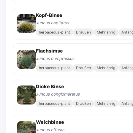
Kopf-Binse
Juncus capitatus
herbaceous-plant
Draußen
Mehrjährig
Anfän
Flachsimse
Juncus compressus
herbaceous-plant
Draußen
Mehrjährig
Anfän
Dicke Binse
Juncus conglomeratus
herbaceous-plant
Draußen
Mehrjährig
Anfän
Weichbinse
Juncus effusus