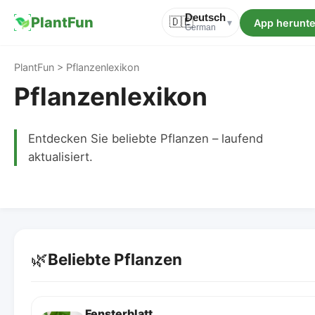
Deutsch
PlantFun
🇩🇪
App herunte
▾
German
PlantFun > Pflanzenlexikon
Pflanzenlexikon
Entdecken Sie beliebte Pflanzen – laufend
aktualisiert.
🌿
Beliebte Pflanzen
Fensterblatt