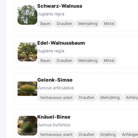
Schwarz-Walnuss
Juglans nigra
Baum
Draußen
Mehrjährig
Mittel
Edel-Walnussbaum
Juglans regia
Baum
Draußen
Mehrjährig
Mittel
Gelenk-Simse
Juncus articulatus
herbaceous-plant
Draußen
Mehrjährig
Anfän
Knäuel-Binse
Juncus bufonius
herbaceous-plant
Draußen
Einjährig
Anfänge