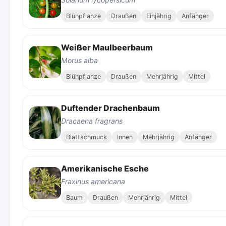
Blühpflanze
Draußen
Einjährig
Anfänger
Weißer Maulbeerbaum
Morus alba
Blühpflanze
Draußen
Mehrjährig
Mittel
Duftender Drachenbaum
Dracaena fragrans
Blattschmuck
Innen
Mehrjährig
Anfänger
Amerikanische Esche
Fraxinus americana
Baum
Draußen
Mehrjährig
Mittel