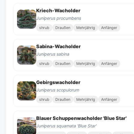
Kriech-Wacholder
Juniperus procumbens
shrub
Draußen
Mehrjährig
Anfänger
Sabina-Wacholder
Juniperus sabina
shrub
Draußen
Mehrjährig
Anfänger
Gebirgswacholder
Juniperus scopulorum
shrub
Draußen
Mehrjährig
Anfänger
Blauer Schuppenwacholder 'Blue Star'
Juniperus squamata 'Blue Star'