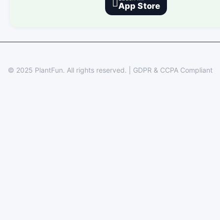

App Store
© 2025 PlantFun.
All rights reserved.
|
GDPR & CCPA Compliant