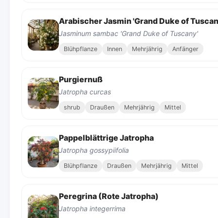
Arabischer Jasmin 'Grand Duke of Tuscan
Jasminum sambac 'Grand Duke of Tuscany'
Blühpflanze
Innen
Mehrjährig
Anfänger
Purgiernuß
Jatropha curcas
shrub
Draußen
Mehrjährig
Mittel
Pappelblättrige Jatropha
Jatropha gossypiifolia
Blühpflanze
Draußen
Mehrjährig
Mittel
Peregrina (Rote Jatropha)
Jatropha integerrima