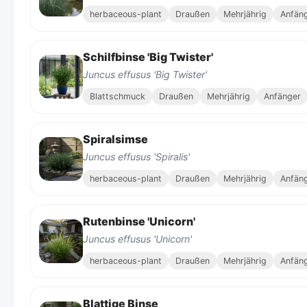
herbaceous-plant
Draußen
Mehrjährig
Anfän
Schilfbinse 'Big Twister'
Juncus effusus 'Big Twister'
Blattschmuck
Draußen
Mehrjährig
Anfänger
Spiralsimse
Juncus effusus 'Spiralis'
herbaceous-plant
Draußen
Mehrjährig
Anfän
Rutenbinse 'Unicorn'
Juncus effusus 'Unicorn'
herbaceous-plant
Draußen
Mehrjährig
Anfän
Blattige Binse