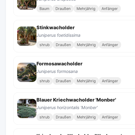
Baum
Draußen
Mehrjährig
Anfänger
Stinkwacholder
Juniperus foetidissima
shrub
Draußen
Mehrjährig
Anfänger
Formosawacholder
Juniperus formosana
shrub
Draußen
Mehrjährig
Anfänger
Blauer Kriechwacholder 'Monber'
Juniperus horizontalis 'Monber'
shrub
Draußen
Mehrjährig
Anfänger