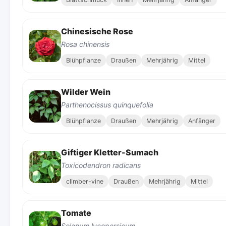
Chinesische Rose
Rosa chinensis
Blühpflanze
Draußen
Mehrjährig
Mittel
Wilder Wein
Parthenocissus quinquefolia
Blühpflanze
Draußen
Mehrjährig
Anfänger
Giftiger Kletter-Sumach
Toxicodendron radicans
climber-vine
Draußen
Mehrjährig
Mittel
Tomate
Solanum lycopersicum