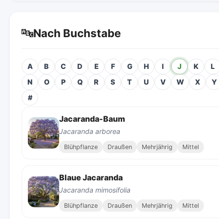
🔤
Nach Buchstabe
A
B
C
D
E
F
G
H
I
J
K
L
N
O
P
Q
R
S
T
U
V
W
X
Y
#
Jacaranda-Baum
Jacaranda arborea
Blühpflanze
Draußen
Mehrjährig
Mittel
Blaue Jacaranda
Jacaranda mimosifolia
Blühpflanze
Draußen
Mehrjährig
Mittel