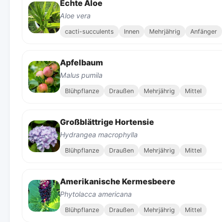
Echte Aloe
Aloe vera
cacti-succulents
Innen
Mehrjährig
Anfänger
Apfelbaum
Malus pumila
Blühpflanze
Draußen
Mehrjährig
Mittel
Großblättrige Hortensie
Hydrangea macrophylla
Blühpflanze
Draußen
Mehrjährig
Mittel
Amerikanische Kermesbeere
Phytolacca americana
Blühpflanze
Draußen
Mehrjährig
Mittel