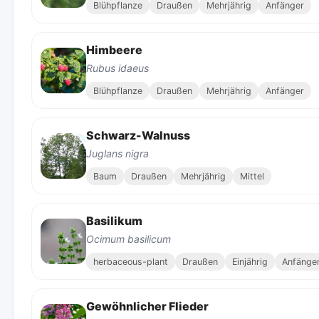
Blühpflanze
Draußen
Mehrjährig
Anfänger
Himbeere
Rubus idaeus
Blühpflanze
Draußen
Mehrjährig
Anfänger
Schwarz-Walnuss
Juglans nigra
Baum
Draußen
Mehrjährig
Mittel
Basilikum
Ocimum basilicum
herbaceous-plant
Draußen
Einjährig
Anfänge
Gewöhnlicher Flieder