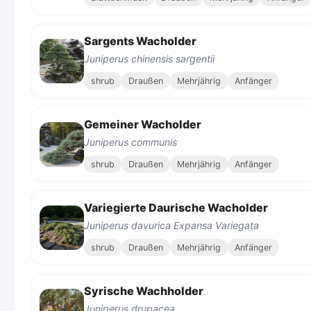
Sargents Wacholder
Juniperus chinensis sargentii
shrub
Draußen
Mehrjährig
Anfänger
Gemeiner Wacholder
Juniperus communis
shrub
Draußen
Mehrjährig
Anfänger
Variegierte Daurische Wacholder
Juniperus davurica Expansa Variegata
shrub
Draußen
Mehrjährig
Anfänger
Syrische Wachholder
Juniperus drupacea