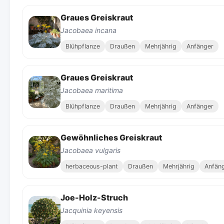
Graues Greiskraut
Jacobaea incana
Blühpflanze
Draußen
Mehrjährig
Anfänger
Graues Greiskraut
Jacobaea maritima
Blühpflanze
Draußen
Mehrjährig
Anfänger
Gewöhnliches Greiskraut
Jacobaea vulgaris
herbaceous-plant
Draußen
Mehrjährig
Anfän
Joe-Holz-Struch
Jacquinia keyensis