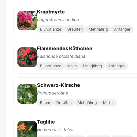
Krapfmyrte
Lagerstroemia indica
Blühpflanze
Draußen
Mehrjährig
Anfänger
Flammendes Käthchen
Kalanchoe blossfeldiana
Blühpflanze
Innen
Mehrjährig
Anfänger
Schwarz-Kirsche
Prunus serotina
Baum
Draußen
Mehrjährig
Mittel
Taglilie
Hemerocallis fulva