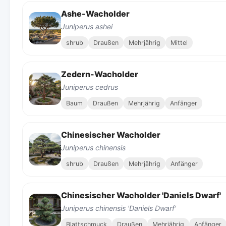
Ashe-Wacholder
Juniperus ashei
shrub
Draußen
Mehrjährig
Mittel
Zedern-Wacholder
Juniperus cedrus
Baum
Draußen
Mehrjährig
Anfänger
Chinesischer Wacholder
Juniperus chinensis
shrub
Draußen
Mehrjährig
Anfänger
Chinesischer Wacholder 'Daniels Dwarf'
Juniperus chinensis 'Daniels Dwarf'
Blattschmuck
Draußen
Mehrjährig
Anfänger