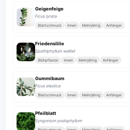
Geigenfeige
Ficus lyrata
Blattschmuck
Innen
Mehrjährig
Anfänger
Friedenslilie
Spathiphyllum wallisii
Blühpflanze
Innen
Mehrjährig
Anfänger
Gummibaum
Ficus elastica
Blattschmuck
Innen
Mehrjährig
Anfänger
Pfeilblatt
Syngonium podophyllum
Blattschmuck
Innen
Mehrjährig
Anfänger