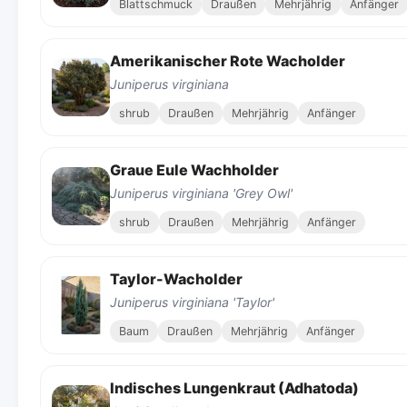
Blattschmuck
Draußen
Mehrjährig
Anfänger
Amerikanischer Rote Wacholder
Juniperus virginiana
shrub
Draußen
Mehrjährig
Anfänger
Graue Eule Wachholder
Juniperus virginiana 'Grey Owl'
shrub
Draußen
Mehrjährig
Anfänger
Taylor-Wacholder
Juniperus virginiana 'Taylor'
Baum
Draußen
Mehrjährig
Anfänger
Indisches Lungenkraut (Adhatoda)