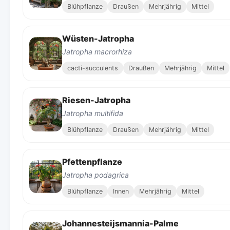
Blühpflanze
Draußen
Mehrjährig
Mittel
Wüsten-Jatropha
Jatropha macrorhiza
cacti-succulents
Draußen
Mehrjährig
Mittel
Riesen-Jatropha
Jatropha multifida
Blühpflanze
Draußen
Mehrjährig
Mittel
Pfettenpflanze
Jatropha podagrica
Blühpflanze
Innen
Mehrjährig
Mittel
Johannesteijsmannia-Palme