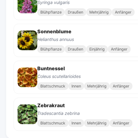
Syringa vulgaris
Blühpflanze
Draußen
Mehrjährig
Anfänger
Sonnenblume
Helianthus annuus
Blühpflanze
Draußen
Einjährig
Anfänger
Buntnessel
Coleus scutellarioides
Blattschmuck
Innen
Mehrjährig
Anfänger
Zebrakraut
Tradescantia zebrina
Blattschmuck
Innen
Mehrjährig
Anfänger