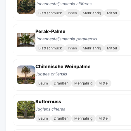
Johannesteijsmannia altifrons
Blattschmuck
Innen
Mehrjährig
Mittel
Perak-Palme
Johannesteijsmannia perakensis
Blattschmuck
Innen
Mehrjährig
Mittel
Chilenische Weinpalme
Jubaea chilensis
Baum
Draußen
Mehrjährig
Mittel
Butternuss
Juglans cinerea
Baum
Draußen
Mehrjährig
Mittel