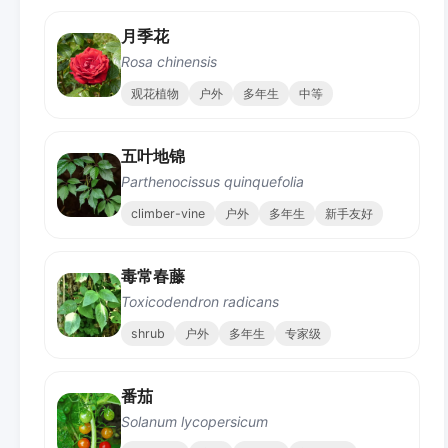
月季花
Rosa chinensis
观花植物
户外
多年生
中等
五叶地锦
Parthenocissus quinquefolia
climber-vine
户外
多年生
新手友好
毒常春藤
Toxicodendron radicans
shrub
户外
多年生
专家级
番茄
Solanum lycopersicum