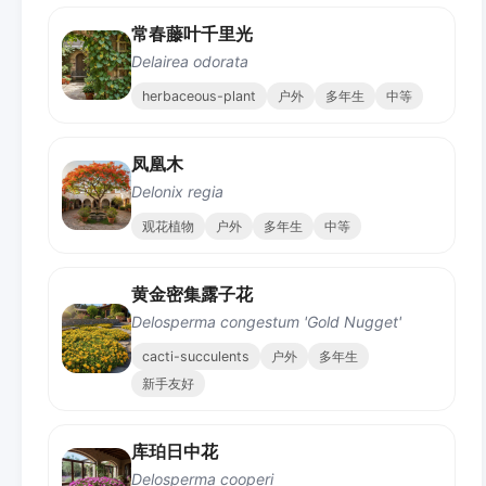
常春藤叶千里光
Delairea odorata
herbaceous-plant
户外
多年生
中等
凤凰木
Delonix regia
观花植物
户外
多年生
中等
黄金密集露子花
Delosperma congestum 'Gold Nugget'
cacti-succulents
户外
多年生
新手友好
库珀日中花
Delosperma cooperi