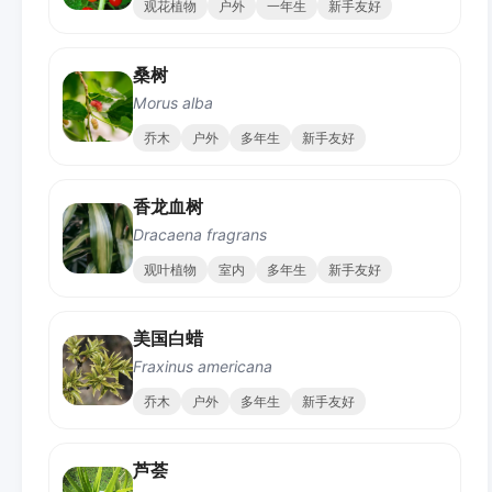
观花植物
户外
一年生
新手友好
桑树
Morus alba
乔木
户外
多年生
新手友好
香龙血树
Dracaena fragrans
观叶植物
室内
多年生
新手友好
美国白蜡
Fraxinus americana
乔木
户外
多年生
新手友好
芦荟