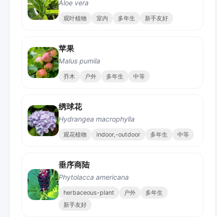
Aloe vera
观叶植物
室内
多年生
新手友好
苹果
Malus pumila
乔木
户外
多年生
中等
绣球花
Hydrangea macrophylla
观花植物
indoor,-outdoor
多年生
中等
垂序商陆
Phytolacca americana
herbaceous-plant
户外
多年生
新手友好