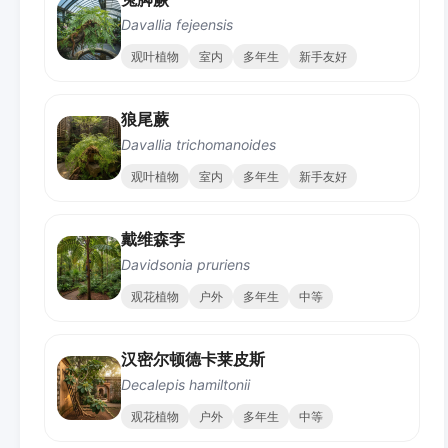
Davallia fejeensis
观叶植物
室内
多年生
新手友好
狼尾蕨
Davallia trichomanoides
观叶植物
室内
多年生
新手友好
戴维森李
Davidsonia pruriens
观花植物
户外
多年生
中等
汉密尔顿德卡莱皮斯
Decalepis hamiltonii
观花植物
户外
多年生
中等