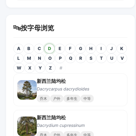
🔤
按字母浏览
A
B
C
D
E
F
G
H
I
J
K
L
M
N
O
P
Q
R
S
T
U
V
W
X
Y
Z
#
新西兰陆均松
Dacrycarpus dacrydioides
乔木
户外
多年生
中等
新西兰陆均松
Dacrydium cupressinum
乔木
户外
多年生
中等