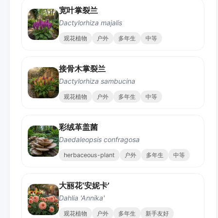
宽叶掌裂兰
Dactylorhiza majalis
观花植物
户外
多年生
中等
接骨木掌裂兰
Dactylorhiza sambucina
观花植物
户外
多年生
中等
彩绒革盖菌
Daedaleopsis confragosa
herbaceous-plant
户外
多年生
中等
大丽花‘安妮卡’
Dahlia 'Annika'
观花植物
户外
多年生
新手友好