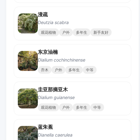
溲疏
Deutzia scabra
观花植物
户外
多年生
新手友好
东京油楠
Dialium cochinchinense
乔木
户外
多年生
中等
圭亚那摘亚木
Dialium guianense
观花植物
户外
多年生
中等
蓝朱蕉
Dianella caerulea