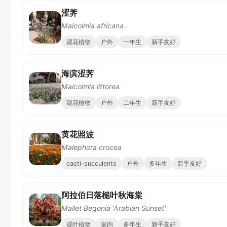
涩荠
Malcolmia africana
观花植物
户外
一年生
新手友好
海滨涩荠
Malcolmia littorea
观花植物
户外
二年生
新手友好
黄花照波
Malephora crocea
cacti-succulents
户外
多年生
新手友好
阿拉伯日落槌叶秋海棠
Mallet Begonia 'Arabian Sunset'
观叶植物
室内
多年生
新手友好