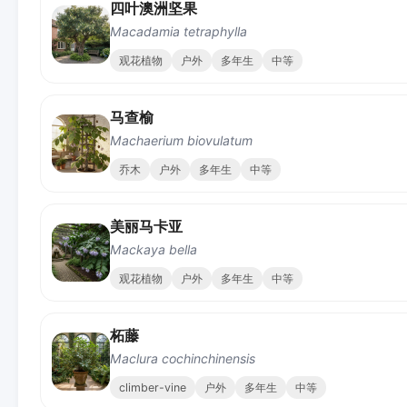
四叶澳洲坚果
Macadamia tetraphylla
观花植物
户外
多年生
中等
马查榆
Machaerium biovulatum
乔木
户外
多年生
中等
美丽马卡亚
Mackaya bella
观花植物
户外
多年生
中等
柘藤
Maclura cochinchinensis
climber-vine
户外
多年生
中等