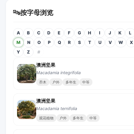
🔤
按字母浏览
A
B
C
D
E
F
G
H
I
J
K
L
M
N
O
P
Q
R
S
T
U
V
W
X
Y
Z
#
澳洲坚果
Macadamia integrifolia
乔木
户外
多年生
中等
澳洲坚果
Macadamia ternifolia
观花植物
户外
多年生
中等