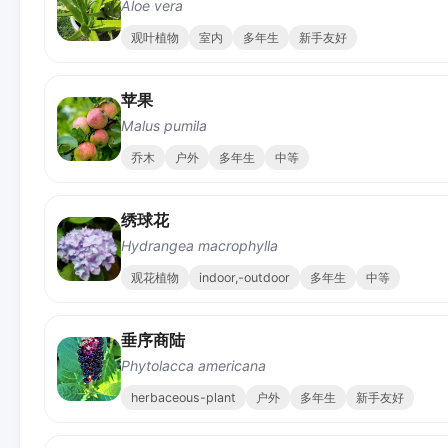
Aloe vera
观叶植物
室内
多年生
新手友好
苹果
Malus pumila
乔木
户外
多年生
中等
绣球花
Hydrangea macrophylla
观花植物
indoor,-outdoor
多年生
中等
垂序商陆
Phytolacca americana
herbaceous-plant
户外
多年生
新手友好