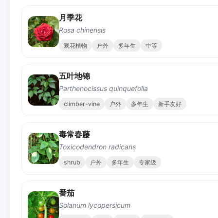
月季花
Rosa chinensis
观花植物
户外
多年生
中等
五叶地锦
Parthenocissus quinquefolia
climber-vine
户外
多年生
新手友好
毒常春藤
Toxicodendron radicans
shrub
户外
多年生
专家级
番茄
Solanum lycopersicum