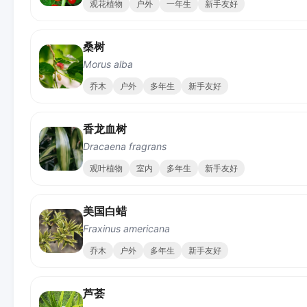
观花植物
户外
一年生
新手友好
桑树
Morus alba
乔木
户外
多年生
新手友好
香龙血树
Dracaena fragrans
观叶植物
室内
多年生
新手友好
美国白蜡
Fraxinus americana
乔木
户外
多年生
新手友好
芦荟