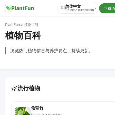
简体中文
PlantFun
🇨🇳
下载 A
▾
Chinese (Simplified)
PlantFun > 植物百科
植物百科
浏览热门植物信息与养护要点，持续更新。
🌿
流行植物
龟背竹
Monstera deliciosa