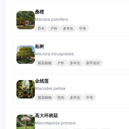
桑橙
Maclura pomifera
乔木
户外
多年生
中等
柘树
Maclura tricuspidata
观花植物
户外
多年生
新手友好
金线莲
Macodes petola
观花植物
室内
多年生
中等
高大环柄菇
Macrolepiota procera