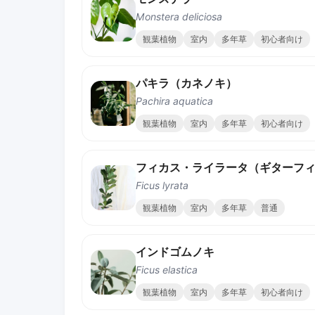
Monstera deliciosa
観葉植物
室内
多年草
初心者向け
パキラ（カネノキ）
Pachira aquatica
観葉植物
室内
多年草
初心者向け
Ficus lyrata
観葉植物
室内
多年草
普通
インドゴムノキ
Ficus elastica
観葉植物
室内
多年草
初心者向け