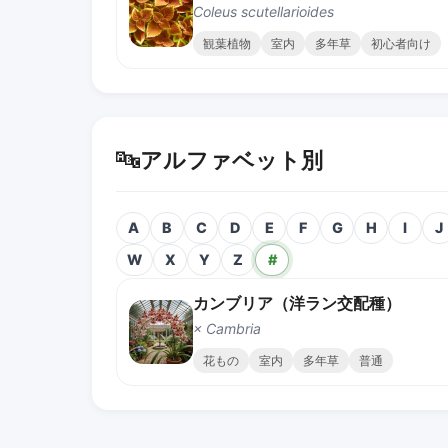
Coleus scutellarioides
観葉植物
室内
多年草
初心者向け
🔤
アルファベット別
A
B
C
D
E
F
G
H
I
J
W
X
Y
Z
#
カンブリア（洋ラン交配種）
× Cambria
花もの
室内
多年草
普通