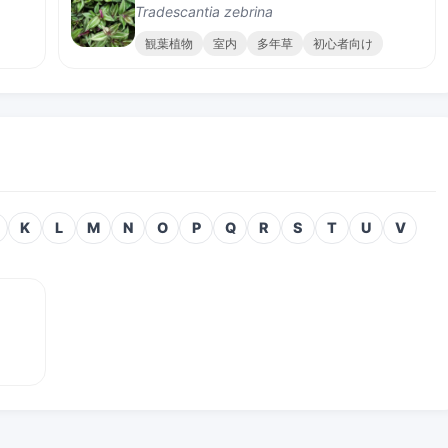
Tradescantia zebrina
観葉植物
室内
多年草
初心者向け
K
L
M
N
O
P
Q
R
S
T
U
V