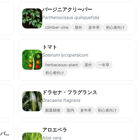
バージニアクリーパー
Parthenocissus quinquefolia
climber-vine
屋外
多年草
初心者向け
トマト
Solanum lycopersicum
herbaceous-plant
屋外
一年草
初心者向け
ドラセナ・フラグランス
Dracaena fragrans
観葉植物
室内
多年草
初心者向け
アロエベラ
ホワイトアッシュ（アメリカモミジバフウ）
Aloe vera