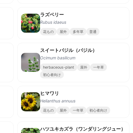
ラズベリー
Rubus idaeus
花もの
屋外
多年草
普通
スイートバジル（バジル）
Ocimum basilicum
herbaceous-plant
屋外
一年草
初心者向け
ヒマワリ
Helianthus annuus
花もの
屋外
一年草
初心者向け
ハツユキカズラ（ワンダリングジュー）