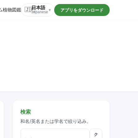
日本語
ム
植物図鑑
🇯🇵
アプリをダウンロード
▾
Japanese
検索
和名/英名または学名で絞り込み。
ク