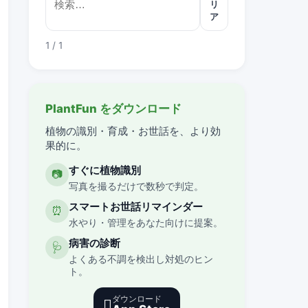
リ
ア
1 / 1
PlantFun をダウンロード
植物の識別・育成・お世話を、より効
果的に。
すぐに植物識別
📷
写真を撮るだけで数秒で判定。
スマートお世話リマインダー
⏰
水やり・管理をあなた向けに提案。
病害の診断
🩺
よくある不調を検出し対処のヒン
ト。
ダウンロード
