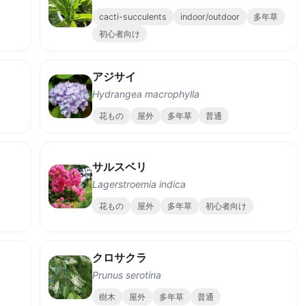
cacti-succulents
indoor/outdoor
多年草
初心者向け
アジサイ
Hydrangea macrophylla
花もの
屋外
多年草
普通
サルスベリ
Lagerstroemia indica
花もの
屋外
多年草
初心者向け
）
クロサクラ
Prunus serotina
樹木
屋外
多年草
普通