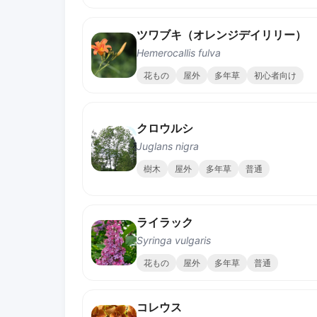
ツワブキ（オレンジデイリリー）
Hemerocallis fulva
花もの
屋外
多年草
初心者向け
クロウルシ
Juglans nigra
樹木
屋外
多年草
普通
ライラック
Syringa vulgaris
花もの
屋外
多年草
普通
コレウス