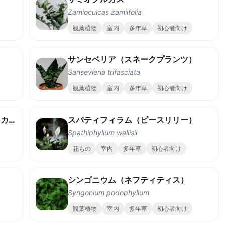
Zamioculcas zamiifolia
観葉植物
室内
多年草
初心者向け
サンセベリア（スネークプランツ）
Sansevieria trifasciata
観葉植物
室内
多年草
初心者向け
フィカス・ライラータ（ギターフィカス）
スパティフィラム（ピースリリー）
Spathiphyllum wallisii
花もの
室内
多年草
初心者向け
シンゴニウム（ネフティティス）
Syngonium podophyllum
観葉植物
室内
多年草
初心者向け