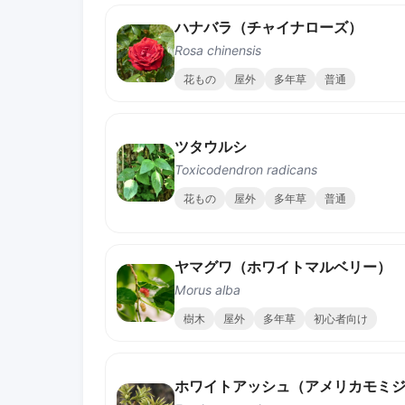
ハナバラ（チャイナローズ）
Rosa chinensis
花もの
屋外
多年草
普通
ツタウルシ
Toxicodendron radicans
花もの
屋外
多年草
普通
ヤマグワ（ホワイトマルベリー）
Morus alba
樹木
屋外
多年草
初心者向け