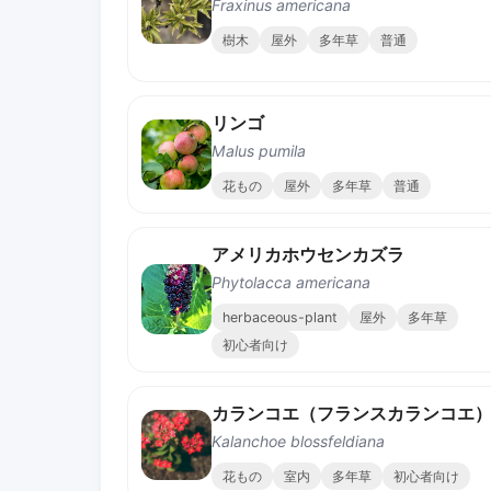
Fraxinus americana
樹木
屋外
多年草
普通
リンゴ
Malus pumila
花もの
屋外
多年草
普通
アメリカホウセンカズラ
Phytolacca americana
herbaceous-plant
屋外
多年草
初心者向け
カランコエ（フランスカランコエ
Kalanchoe blossfeldiana
花もの
室内
多年草
初心者向け