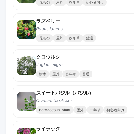
花もの
屋外
多年草
初心者向け
ラズベリー
Rubus idaeus
花もの
屋外
多年草
普通
クロウルシ
Juglans nigra
樹木
屋外
多年草
普通
スイートバジル（バジル）
Ocimum basilicum
herbaceous-plant
屋外
一年草
初心者向け
ライラック