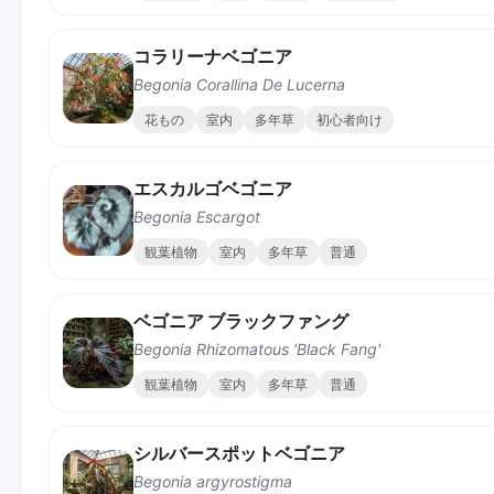
コラリーナベゴニア
Begonia Corallina De Lucerna
花もの
室内
多年草
初心者向け
エスカルゴベゴニア
Begonia Escargot
観葉植物
室内
多年草
普通
ベゴニア ブラックファング
Begonia Rhizomatous 'Black Fang'
観葉植物
室内
多年草
普通
シルバースポットベゴニア
Begonia argyrostigma