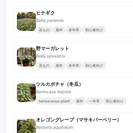
ヒナギク
Bellis perennis
花もの
屋外
多年草
初心者向け
野マーガレット
Bellis sylvestris
花もの
屋外
多年草
初心者向け
ツルカボチャ（冬瓜）
Benincasa hispida
herbaceous-plant
屋外
一年草
初心者向け
オレゴングレープ（マサキバーベリー）
Berberis aquifolium