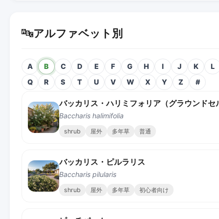
🔤
アルファベット別
A
B
C
D
E
F
G
H
I
J
K
L
Q
R
S
T
U
V
W
X
Y
Z
#
バッカリス・ハリミフォリア（グラウンドセ
Baccharis halimifolia
shrub
屋外
多年草
普通
バッカリス・ピルラリス
Baccharis pilularis
shrub
屋外
多年草
初心者向け