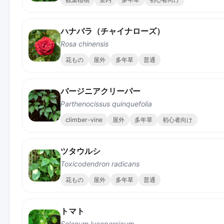
ハナバラ（チャイナローズ）
Rosa chinensis
花もの
屋外
多年草
普通
バージニアクリーパー
Parthenocissus quinquefolia
climber-vine
屋外
多年草
初心者向け
ツタウルシ
Toxicodendron radicans
花もの
屋外
多年草
普通
トマト
Solanum lycopersicum