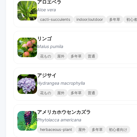
アロエベラ
Aloe vera
cacti-succulents
indoor/outdoor
多年草
初心
リンゴ
Malus pumila
花もの
屋外
多年草
普通
アジサイ
Hydrangea macrophylla
花もの
屋外
多年草
普通
アメリカホウセンカズラ
Phytolacca americana
herbaceous-plant
屋外
多年草
初心者向け