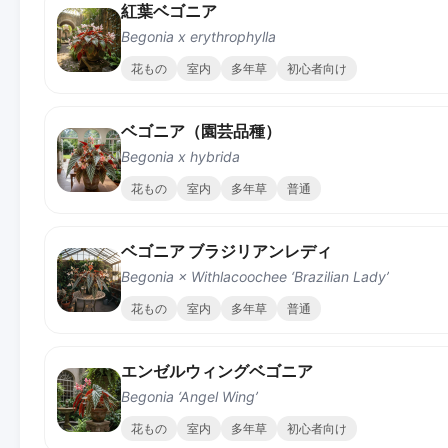
紅葉ベゴニア
Begonia x erythrophylla
花もの
室内
多年草
初心者向け
ベゴニア（園芸品種）
Begonia x hybrida
花もの
室内
多年草
普通
ベゴニア ブラジリアンレディ
Begonia × Withlacoochee ‘Brazilian Lady’
花もの
室内
多年草
普通
エンゼルウィングベゴニア
Begonia ‘Angel Wing’
花もの
室内
多年草
初心者向け