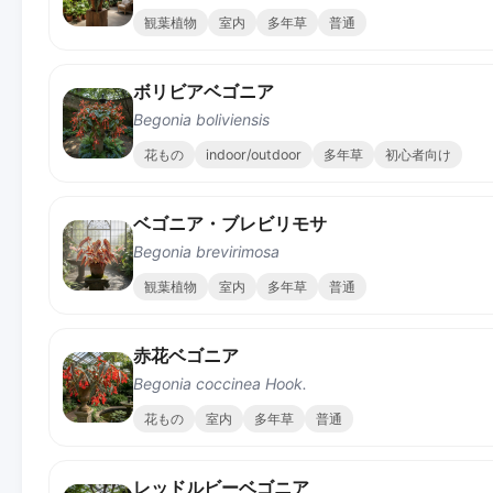
観葉植物
室内
多年草
普通
ボリビアベゴニア
Begonia boliviensis
花もの
indoor/outdoor
多年草
初心者向け
ベゴニア・ブレビリモサ
Begonia brevirimosa
観葉植物
室内
多年草
普通
赤花ベゴニア
Begonia coccinea Hook.
花もの
室内
多年草
普通
レッドルビーベゴニア