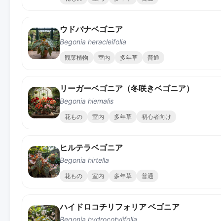
ウドバナベゴニア
Begonia heracleifolia
観葉植物
室内
多年草
普通
リーガーベゴニア（冬咲きベゴニア）
Begonia hiemalis
花もの
室内
多年草
初心者向け
ヒルテラベゴニア
Begonia hirtella
花もの
室内
多年草
普通
ハイドロコチリフォリア ベゴニア
Begonia hydrocotylifolia