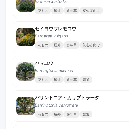
Baptisia australis
花もの
屋外
多年草
初心者向け
セイヨウワレモコウ
Barbarea vulgaris
花もの
屋外
多年草
初心者向け
ハマユウ
Barringtonia asiatica
花もの
屋外
多年草
普通
バリントニア・カリプトラータ
Barringtonia calyptrata
花もの
屋外
多年草
普通