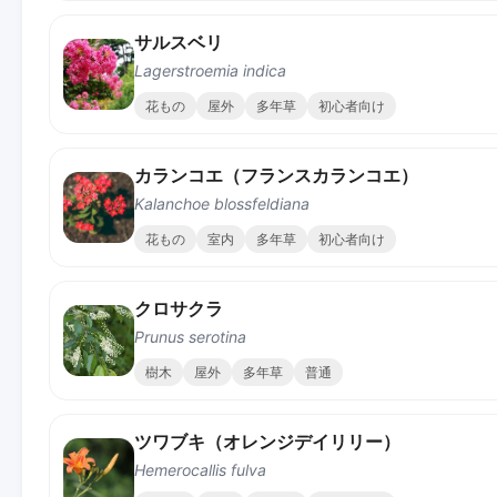
サルスベリ
Lagerstroemia indica
花もの
屋外
多年草
初心者向け
カランコエ（フランスカランコエ）
Kalanchoe blossfeldiana
花もの
室内
多年草
初心者向け
クロサクラ
Prunus serotina
樹木
屋外
多年草
普通
ツワブキ（オレンジデイリリー）
Hemerocallis fulva