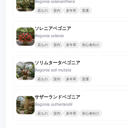
Begonia solananthera
花もの
室内
多年草
普通
ソレニアベゴニア
Begonia solenia
花もの
室内
多年草
初心者向け
ソリムタータベゴニア
Begonia soli mutata
花もの
室内
多年草
普通
サザーランドベゴニア
Begonia sutherlandii
花もの
室内
多年草
初心者向け