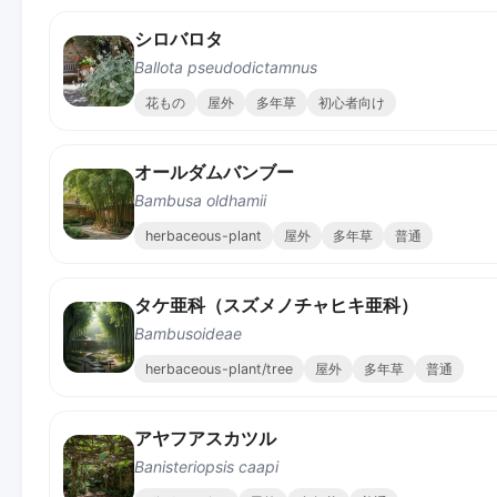
シロバロタ
Ballota pseudodictamnus
花もの
屋外
多年草
初心者向け
オールダムバンブー
Bambusa oldhamii
herbaceous-plant
屋外
多年草
普通
タケ亜科（スズメノチャヒキ亜科）
Bambusoideae
herbaceous-plant/tree
屋外
多年草
普通
アヤフアスカツル
Banisteriopsis caapi