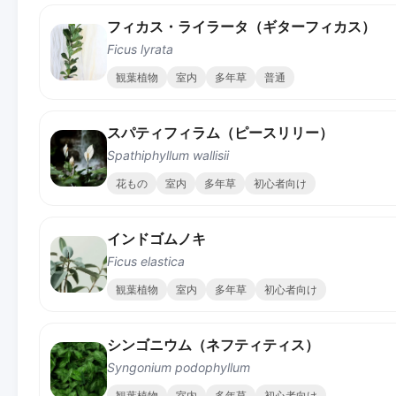
フィカス・ライラータ（ギターフィカス）
Ficus lyrata
観葉植物
室内
多年草
普通
スパティフィラム（ピースリリー）
Spathiphyllum wallisii
花もの
室内
多年草
初心者向け
インドゴムノキ
Ficus elastica
観葉植物
室内
多年草
初心者向け
シンゴニウム（ネフティティス）
Syngonium podophyllum
観葉植物
室内
多年草
初心者向け