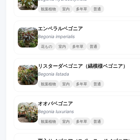
観葉植物
室内
多年草
普通
エンペラルベゴニア
Begonia imperialis
花もの
室内
多年草
普通
リスターダベゴニア（縞模様ベゴニア）
Begonia listada
観葉植物
室内
多年草
普通
オオバベゴニア
Begonia luxurians
観葉植物
室内
多年草
普通