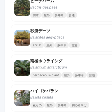
ピーチパーム
Bactris gasipaes
樹木
屋外
多年草
普通
砂漠デーツ
Balanites aegyptiaca
shrub
屋外
多年草
普通
南極ホウライシダ
Balantium antarcticum
herbaceous-plant
屋外
多年草
普通
ハイゴケバラン
Ballota hirsuta
花もの
屋外
多年草
初心者向け