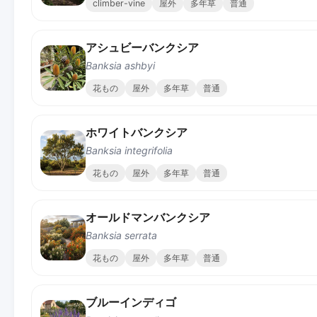
climber-vine
屋外
多年草
普通
アシュビーバンクシア
Banksia ashbyi
花もの
屋外
多年草
普通
ホワイトバンクシア
Banksia integrifolia
花もの
屋外
多年草
普通
オールドマンバンクシア
Banksia serrata
花もの
屋外
多年草
普通
ブルーインディゴ