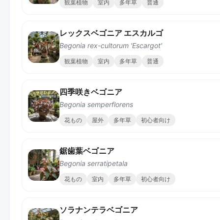
観葉植物
室内
多年草
普通
レックスベゴニア エスカルゴ
Begonia rex-cultorum 'Escargot'
観葉植物
室内
多年草
普通
四季咲きベゴニア
Begonia semperflorens
花もの
屋外
多年草
初心者向け
鋸歯葉ベゴニア
Begonia serratipetala
花もの
室内
多年草
初心者向け
ソラナンテラベゴニア