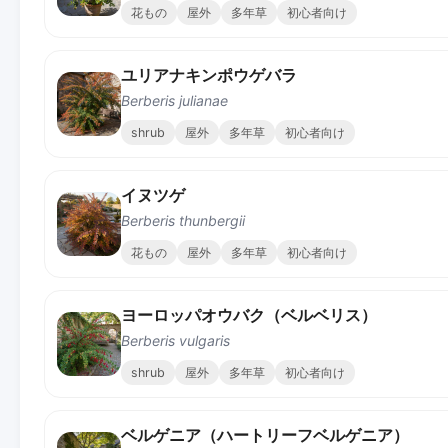
花もの
屋外
多年草
初心者向け
ユリアナキンポウゲバラ
Berberis julianae
shrub
屋外
多年草
初心者向け
イヌツゲ
Berberis thunbergii
花もの
屋外
多年草
初心者向け
ヨーロッパオウバク（ベルベリス）
Berberis vulgaris
shrub
屋外
多年草
初心者向け
ベルゲニア（ハートリーフベルゲニア）