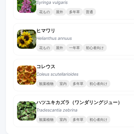
Syringa vulgaris
花もの
屋外
多年草
普通
ヒマワリ
Helianthus annuus
花もの
屋外
一年草
初心者向け
コレウス
Coleus scutellarioides
観葉植物
室内
多年草
初心者向け
ハツユキカズラ（ワンダリングジュー）
Tradescantia zebrina
観葉植物
室内
多年草
初心者向け