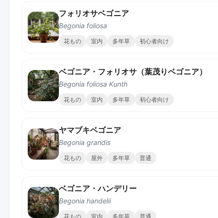
フォリオサベゴニア
Begonia foliosa
花もの
室内
多年草
初心者向け
ベゴニア・フォリオサ（葉茂りベゴニア）
Begonia foliosa Kunth
花もの
室内
多年草
初心者向け
ヤマブキベゴニア
Begonia grandis
花もの
屋外
多年草
普通
ベゴニア・ハンデリー
Begonia handelii
花もの
室内
多年草
普通