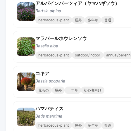
アルパインバーツィア（ヤマハギソウ）
Bartsia alpina
herbaceous-plant
屋外
多年草
普通
マラバールホウレンソウ
Basella alba
herbaceous-plant
outdoor/indoor
annual/perenni
コキア
Bassia scoparia
花もの
屋外
一年草
初心者向け
ハマバティス
Batis maritima
herbaceous-plant
屋外
多年草
普通