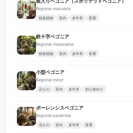
斑入りベゴニア（スポッテッドベゴニア）
Begonia maculata
観葉植物
室内
多年草
普通
鉄十字ベゴニア
Begonia masoniana
観葉植物
室内
多年草
普通
小型ベゴニア
Begonia minor
花もの
室内
多年草
初心者向け
ポーレンシスベゴニア
Begonia paulensis
花もの
室内
多年草
普通