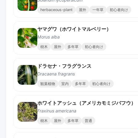
herbaceous-plant
屋外
一年草
初心者向け
ヤマグワ（ホワイトマルベリー）
Morus alba
樹木
屋外
多年草
初心者向け
ドラセナ・フラグランス
Dracaena fragrans
観葉植物
室内
多年草
初心者向け
ホワイトアッシュ（アメリカモミジバフウ）
Fraxinus americana
樹木
屋外
多年草
普通