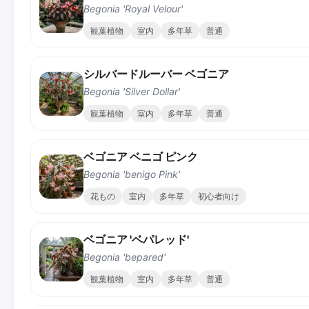
Begonia 'Royal Velour'
観葉植物
室内
多年草
普通
シルバードルーバー ベゴニア
Begonia 'Silver Dollar'
観葉植物
室内
多年草
普通
ベゴニア ベニゴ ピンク
Begonia 'benigo Pink'
花もの
室内
多年草
初心者向け
ベゴニア 'ベパレッド'
Begonia 'bepared'
観葉植物
室内
多年草
普通