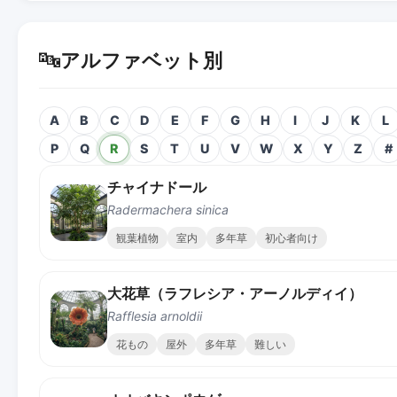
🔤
アルファベット別
A
B
C
D
E
F
G
H
I
J
K
L
P
Q
R
S
T
U
V
W
X
Y
Z
#
チャイナドール
Radermachera sinica
観葉植物
室内
多年草
初心者向け
大花草（ラフレシア・アーノルディイ）
Rafflesia arnoldii
花もの
屋外
多年草
難しい