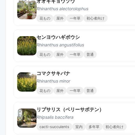
オオキキョウソウ
Rhinanthus alectorolophus
花もの
屋外
一年草
初心者向け
センヨウハギボウシ
Rhinanthus angustifolius
花もの
屋外
一年草
普通
コマクサキバナ
Rhinanthus minor
花もの
屋外
一年草
普通
リプサリス（ベリーサボテン）
Rhipsalis baccifera
cacti-succulents
室内
多年草
初心者向け