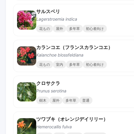
サルスベリ
Lagerstroemia indica
花もの
屋外
多年草
初心者向け
カランコエ（フランスカランコエ）
Kalanchoe blossfeldiana
花もの
室内
多年草
初心者向け
クロサクラ
Prunus serotina
樹木
屋外
多年草
普通
ツワブキ（オレンジデイリリー）
Hemerocallis fulva