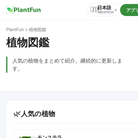
日本語
PlantFun
🇯🇵
アプ
▾
Japanese
PlantFun > 植物図鑑
植物図鑑
人気の植物をまとめて紹介。継続的に更新しま
す。
🌿
人気の植物
モンステラ