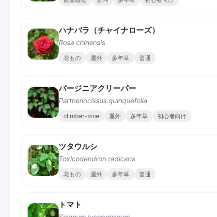
ハナバラ（チャイナローズ）
Rosa chinensis
花もの
屋外
多年草
普通
バージニアクリーパー
Parthenocissus quinquefolia
climber-vine
屋外
多年草
初心者向け
ツタウルシ
Toxicodendron radicans
花もの
屋外
多年草
普通
トマト
Solanum lycopersicum