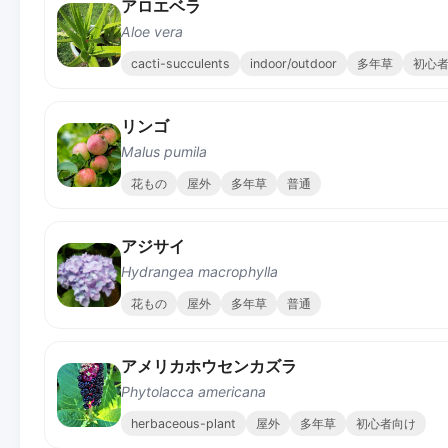
アロエベラ
Aloe vera
cacti-succulents
indoor/outdoor
多年草
初心
リンゴ
Malus pumila
花もの
屋外
多年草
普通
アジサイ
Hydrangea macrophylla
花もの
屋外
多年草
普通
アメリカホウセンカズラ
Phytolacca americana
herbaceous-plant
屋外
多年草
初心者向け