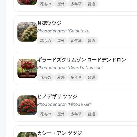
花もの
屋外
多年草
普通
月徳ツツジ
Rhododendron 'Getsutoku'
花もの
屋外
多年草
普通
ギラードズクリムゾン ロードデンドロン
Rhododendron 'Girard's Crimson'
花もの
屋外
多年草
普通
ヒノデギリ ツツジ
Rhododendron 'Hinode Giri'
花もの
屋外
多年草
普通
カシー・アン ツツジ