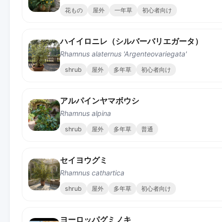
花もの
屋外
一年草
初心者向け
ハイイロニレ（シルバーバリエガータ）
Rhamnus alaternus 'Argenteovariegata'
shrub
屋外
多年草
初心者向け
アルパインヤマボウシ
Rhamnus alpina
shrub
屋外
多年草
普通
セイヨウグミ
Rhamnus cathartica
shrub
屋外
多年草
初心者向け
ヨーロッパグミノキ