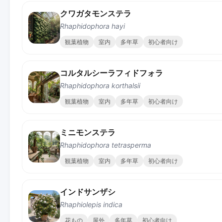
クワガタモンステラ
Rhaphidophora hayi
観葉植物
室内
多年草
初心者向け
コルタルシーラフィドフォラ
Rhaphidophora korthalsii
観葉植物
室内
多年草
初心者向け
ミニモンステラ
Rhaphidophora tetrasperma
観葉植物
室内
多年草
初心者向け
インドサンザシ
Rhaphiolepis indica
花もの
屋外
多年草
初心者向け