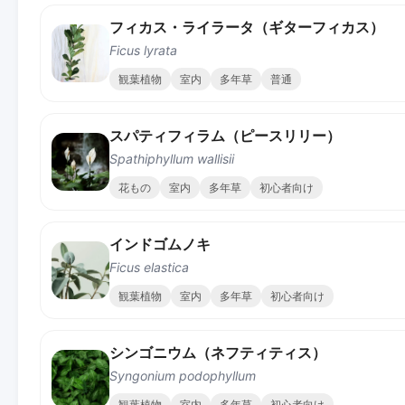
フィカス・ライラータ（ギターフィカス）
Ficus lyrata
観葉植物
室内
多年草
普通
スパティフィラム（ピースリリー）
Spathiphyllum wallisii
花もの
室内
多年草
初心者向け
インドゴムノキ
Ficus elastica
観葉植物
室内
多年草
初心者向け
シンゴニウム（ネフティティス）
Syngonium podophyllum
観葉植物
室内
多年草
初心者向け