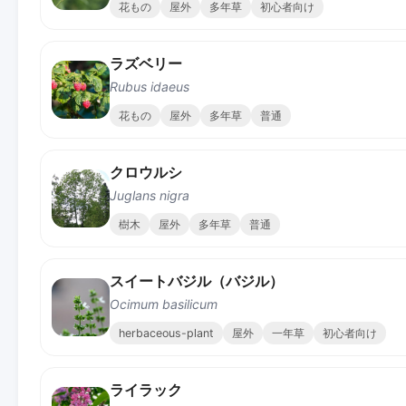
花もの
屋外
多年草
初心者向け
ラズベリー
Rubus idaeus
花もの
屋外
多年草
普通
クロウルシ
Juglans nigra
樹木
屋外
多年草
普通
スイートバジル（バジル）
Ocimum basilicum
herbaceous-plant
屋外
一年草
初心者向け
ライラック