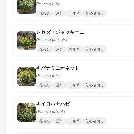
Reseda alba
花もの
屋外
一年草
初心者向け
レセダ・ジャッキーニ
Reseda jacquini
花もの
屋外
多年草
初心者向け
キバナミニオネット
Reseda lutea
花もの
屋外
二年草
初心者向け
キイロハナハゼ
Reseda luteola
花もの
屋外
二年草
初心者向け