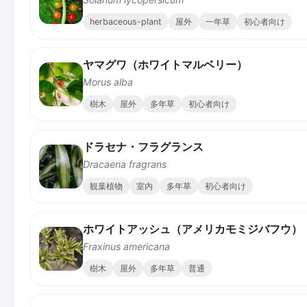
herbaceous-plant
屋外
一年草
初心者向け
ヤマグワ（ホワイトマルベリー）
Morus alba
樹木
屋外
多年草
初心者向け
ドラセナ・フラグランス
Dracaena fragrans
観葉植物
室内
多年草
初心者向け
ホワイトアッシュ（アメリカモミジバフウ）
Fraxinus americana
樹木
屋外
多年草
普通