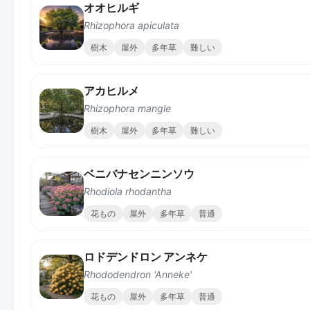
オオヒルギ
Rhizophora apiculata
樹木
屋外
多年草
難しい
アカヒルメ
Rhizophora mangle
樹木
屋外
多年草
難しい
ベニバナセンニンソウ
Rhodiola rhodantha
花もの
屋外
多年草
普通
ロドデンドロン アンネケ
Rhododendron 'Anneke'
花もの
屋外
多年草
普通