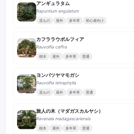
アンギュラタム
Rapuntium angulatum
花もの
屋外
多年草
初心者向け
カフララウボルフィア
Rauvolfia caffra
樹木
屋外
多年草
普通
ヨンバツヤマモガシ
Rauvolfia tetraphylla
花もの
屋外
多年草
普通
旅人の木（マダガスカルヤシ）
Ravenala madagascariensis
樹木
屋外
多年草
普通