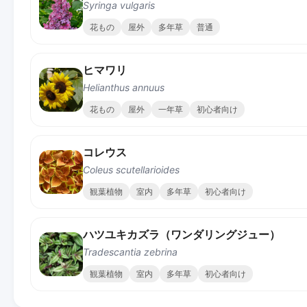
Syringa vulgaris
花もの
屋外
多年草
普通
ヒマワリ
Helianthus annuus
花もの
屋外
一年草
初心者向け
コレウス
Coleus scutellarioides
観葉植物
室内
多年草
初心者向け
ハツユキカズラ（ワンダリングジュー）
Tradescantia zebrina
観葉植物
室内
多年草
初心者向け