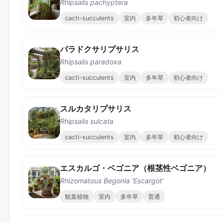
Rhipsalis pachyptera
cacti-succulents
室内
多年草
初心者向け
パラドクサリプサリス
Rhipsalis paradoxa
cacti-succulents
室内
多年草
初心者向け
スルカタリプサリス
Rhipsalis sulcata
cacti-succulents
室内
多年草
初心者向け
エスカルゴ・ベゴニア（根茎性ベゴニア）
Rhizomatous Begonia 'Escargot'
観葉植物
室内
多年草
普通