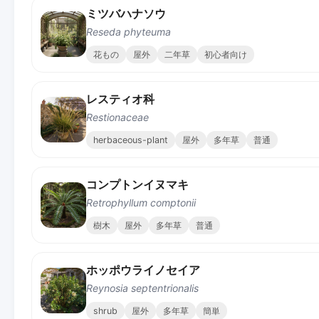
ミツバハナソウ
Reseda phyteuma
花もの
屋外
二年草
初心者向け
レスティオ科
Restionaceae
herbaceous-plant
屋外
多年草
普通
コンプトンイヌマキ
Retrophyllum comptonii
樹木
屋外
多年草
普通
ホッポウライノセイア
Reynosia septentrionalis
shrub
屋外
多年草
簡単