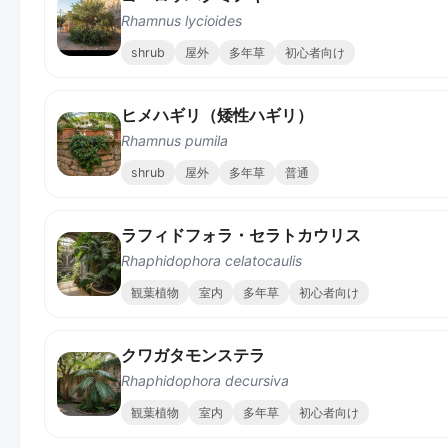
Rhamnus lycioides
shrub
屋外
多年草
初心者向け
ヒメハギリ（矮性ハギリ）
Rhamnus pumila
shrub
屋外
多年草
普通
ラフィドフォラ・セラトカウリス
Rhaphidophora celatocaulis
観葉植物
室内
多年草
初心者向け
クワガタモンステラ
Rhaphidophora decursiva
観葉植物
室内
多年草
初心者向け