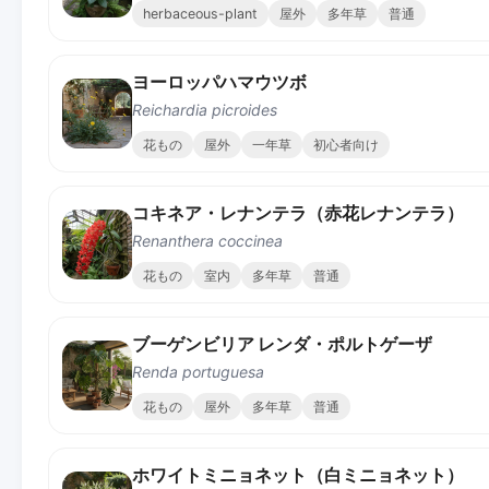
herbaceous-plant
屋外
多年草
普通
ヨーロッパハマウツボ
Reichardia picroides
花もの
屋外
一年草
初心者向け
コキネア・レナンテラ（赤花レナンテラ）
Renanthera coccinea
花もの
室内
多年草
普通
ブーゲンビリア レンダ・ポルトゲーザ
Renda portuguesa
花もの
屋外
多年草
普通
ホワイトミニョネット（白ミニョネット）