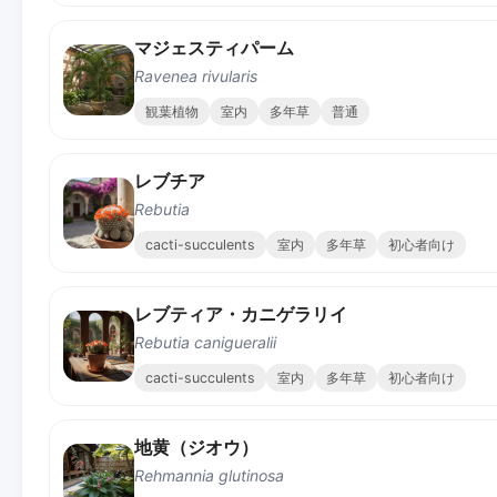
マジェスティパーム
Ravenea rivularis
観葉植物
室内
多年草
普通
レブチア
Rebutia
cacti-succulents
室内
多年草
初心者向け
レブティア・カニゲラリイ
Rebutia canigueralii
cacti-succulents
室内
多年草
初心者向け
地黄（ジオウ）
Rehmannia glutinosa