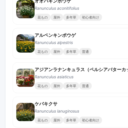
オオバキンポウゲ
Ranunculus aconitifolius
花もの
屋外
多年草
初心者向け
アルペンキンポウゲ
Ranunculus alpestris
花もの
屋外
多年草
普通
アジアンラナンキュラス（ペルシアバターカ
Ranunculus asiaticus
花もの
屋外
多年草
普通
ケバキクサ
Ranunculus lanuginosus
花もの
屋外
多年草
初心者向け