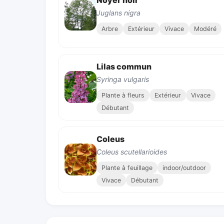
Noyer noir
Juglans nigra
Arbre
Extérieur
Vivace
Modéré
Lilas commun
Syringa vulgaris
Plante à fleurs
Extérieur
Vivace
Débutant
Coleus
Coleus scutellarioides
Plante à feuillage
indoor/outdoor
Vivace
Débutant