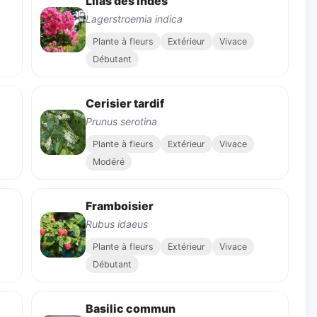
Lilas des Indes
Lagerstroemia indica
Plante à fleurs
Extérieur
Vivace
Débutant
Cerisier tardif
Prunus serotina
Plante à fleurs
Extérieur
Vivace
Modéré
Framboisier
Rubus idaeus
Plante à fleurs
Extérieur
Vivace
Débutant
Basilic commun