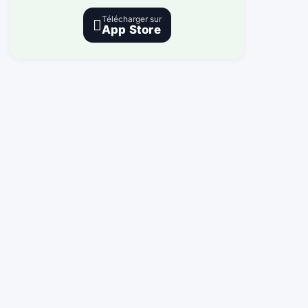
Télécharger sur

App Store