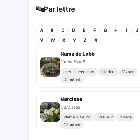
🔤
Par lettre
A
B
C
D
E
F
G
H
I
J
V
W
X
Y
Z
#
Nama de Lobb
Nama lobbii
cacti-succulents
Intérieur
Vivace
Débutant
Narcisse
Narcissus
Plante à fleurs
Extérieur
Vivace
Débutant