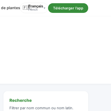
Français
 de plantes
🇫🇷
Télécharger l’app
▾
French
Recherche
Filtrer par nom commun ou nom latin.