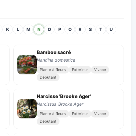
K
L
M
N
O
P
Q
R
S
T
U
Bambou sacré
Nandina domestica
Plante à fleurs
Extérieur
Vivace
Débutant
Narcisse 'Brooke Ager'
Narcissus 'Brooke Ager'
Plante à fleurs
Extérieur
Vivace
Débutant