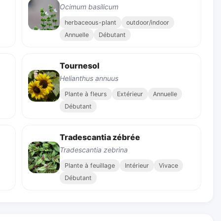
Ocimum basilicum
herbaceous-plant
outdoor/indoor
Annuelle
Débutant
Tournesol
Helianthus annuus
Plante à fleurs
Extérieur
Annuelle
Débutant
Tradescantia zébrée
Tradescantia zebrina
Plante à feuillage
Intérieur
Vivace
Débutant