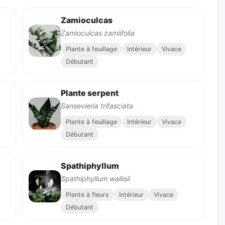
Zamioculcas
Zamioculcas zamiifolia
Plante à feuillage
Intérieur
Vivace
Débutant
Plante serpent
Sansevieria trifasciata
Plante à feuillage
Intérieur
Vivace
Débutant
Spathiphyllum
Spathiphyllum wallisii
Plante à fleurs
Intérieur
Vivace
Débutant