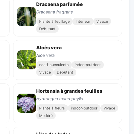
Dracaena parfumée
Dracaena fragrans
Plante à feuillage
Intérieur
Vivace
Débutant
Aloès vera
Aloe vera
cacti-succulents
indoor/outdoor
Vivace
Débutant
Hortensia à grandes feuilles
Hydrangea macrophylla
Plante à fleurs
indoor-outdoor
Vivace
Modéré