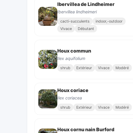
Ibervillea de Lindheimer
Ibervillea lindheimeri
cacti-succulents
indoor,-outdoor
Vivace
Débutant
Houx commun
Ilex aquifolium
shrub
Extérieur
Vivace
Modéré
Houx coriace
Ilex coriacea
shrub
Extérieur
Vivace
Modéré
Houx cornu nain Burford