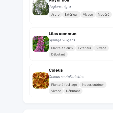
Noyer noir
Juglans nigra
Arbre
Extérieur
Vivace
Modéré
Lilas commun
Syringa vulgaris
Plante à fleurs
Extérieur
Vivace
Débutant
Coleus
Coleus scutellarioides
Plante à feuillage
indoor/outdoor
Vivace
Débutant