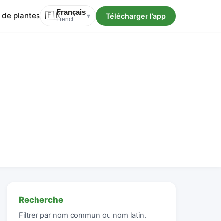
Français
 de plantes
🇫🇷
Télécharger l’app
▾
French
Recherche
Filtrer par nom commun ou nom latin.