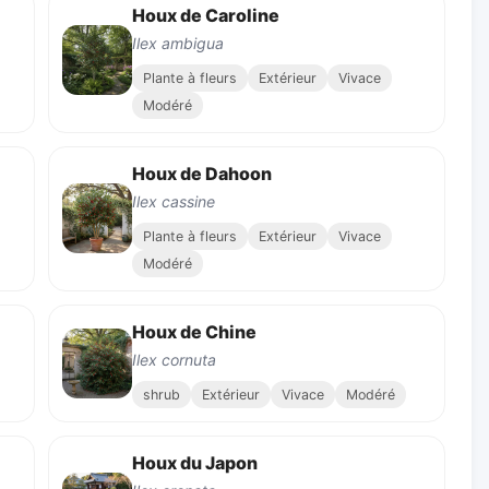
Houx de Caroline
Ilex ambigua
Plante à fleurs
Extérieur
Vivace
Modéré
Houx de Dahoon
Ilex cassine
Plante à fleurs
Extérieur
Vivace
Modéré
Houx de Chine
Ilex cornuta
shrub
Extérieur
Vivace
Modéré
Houx du Japon