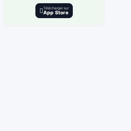
Télécharger sur

App Store