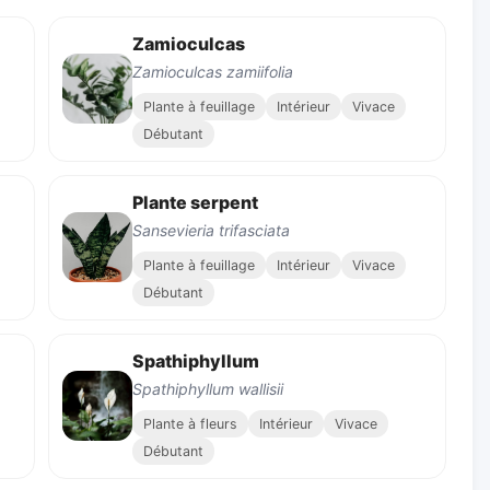
Zamioculcas
Zamioculcas zamiifolia
Plante à feuillage
Intérieur
Vivace
Débutant
Plante serpent
Sansevieria trifasciata
Plante à feuillage
Intérieur
Vivace
Débutant
Spathiphyllum
Spathiphyllum wallisii
Plante à fleurs
Intérieur
Vivace
Débutant