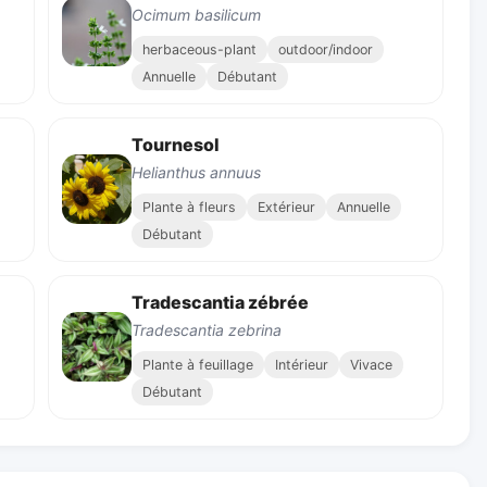
Ocimum basilicum
herbaceous-plant
outdoor/indoor
Annuelle
Débutant
Tournesol
Helianthus annuus
Plante à fleurs
Extérieur
Annuelle
Débutant
Tradescantia zébrée
Tradescantia zebrina
Plante à feuillage
Intérieur
Vivace
Débutant