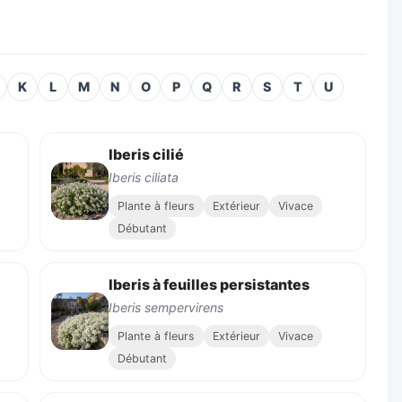
K
L
M
N
O
P
Q
R
S
T
U
Iberis cilié
Iberis ciliata
Plante à fleurs
Extérieur
Vivace
Débutant
Iberis à feuilles persistantes
Iberis sempervirens
Plante à fleurs
Extérieur
Vivace
Débutant