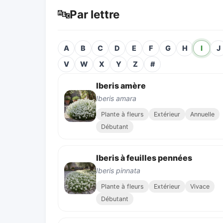
🔤
Par lettre
A
B
C
D
E
F
G
H
I
J
V
W
X
Y
Z
#
Iberis amère
Iberis amara
Plante à fleurs
Extérieur
Annuelle
Débutant
Iberis à feuilles pennées
Iberis pinnata
Plante à fleurs
Extérieur
Vivace
Débutant