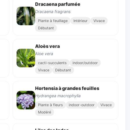
Dracaena parfumée
Dracaena fragrans
Plante à feuillage
Intérieur
Vivace
Débutant
Aloès vera
Aloe vera
cacti-succulents
indoor/outdoor
Vivace
Débutant
Hortensia à grandes feuilles
Hydrangea macrophylla
Plante à fleurs
indoor-outdoor
Vivace
Modéré