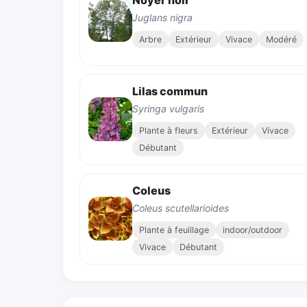
Noyer noir
Juglans nigra
Arbre
Extérieur
Vivace
Modéré
Lilas commun
Syringa vulgaris
Plante à fleurs
Extérieur
Vivace
Débutant
Coleus
Coleus scutellarioides
Plante à feuillage
indoor/outdoor
Vivace
Débutant