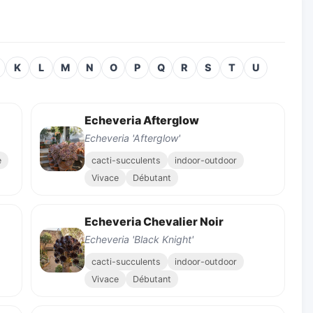
K
L
M
N
O
P
Q
R
S
T
U
Echeveria Afterglow
Echeveria 'Afterglow'
e
cacti-succulents
indoor-outdoor
Vivace
Débutant
Echeveria Chevalier Noir
Echeveria 'Black Knight'
cacti-succulents
indoor-outdoor
Vivace
Débutant