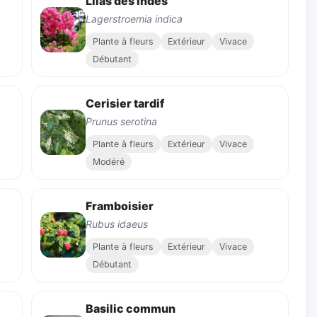
Lilas des Indes
Lagerstroemia indica
Plante à fleurs
Extérieur
Vivace
Débutant
Cerisier tardif
Prunus serotina
Plante à fleurs
Extérieur
Vivace
Modéré
Framboisier
Rubus idaeus
Plante à fleurs
Extérieur
Vivace
Débutant
Basilic commun