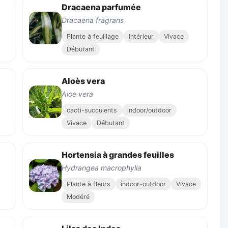
Dracaena parfumée
Dracaena fragrans
Plante à feuillage
Intérieur
Vivace
Débutant
Aloès vera
Aloe vera
cacti-succulents
indoor/outdoor
Vivace
Débutant
Hortensia à grandes feuilles
Hydrangea macrophylla
Plante à fleurs
indoor-outdoor
Vivace
Modéré