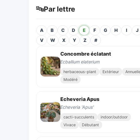
🔤
Par lettre
A
B
C
D
E
F
G
H
I
J
V
W
X
Y
Z
#
Concombre éclatant
Ecballium elaterium
herbaceous-plant
Extérieur
Annuell
Modéré
Echeveria Apus
Echeveria 'Apus'
cacti-succulents
indoor/outdoor
Vivace
Débutant