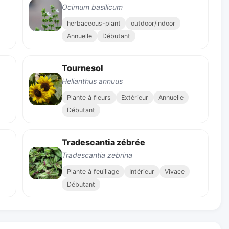
Ocimum basilicum
herbaceous-plant
outdoor/indoor
Annuelle
Débutant
Tournesol
Helianthus annuus
Plante à fleurs
Extérieur
Annuelle
Débutant
Tradescantia zébrée
Tradescantia zebrina
Plante à feuillage
Intérieur
Vivace
Débutant