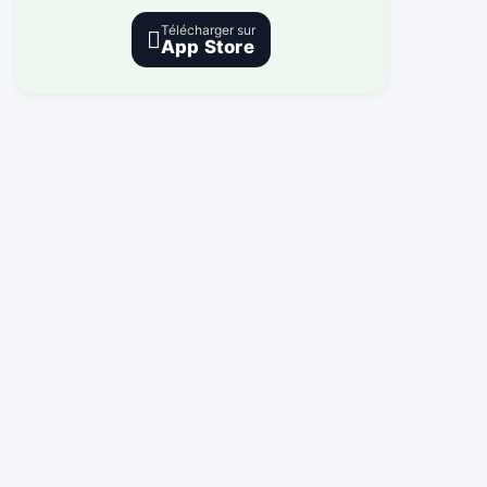
Télécharger sur

App Store