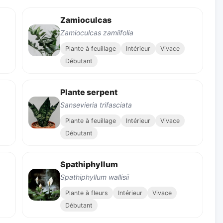
Zamioculcas
Zamioculcas zamiifolia
Plante à feuillage
Intérieur
Vivace
Débutant
Plante serpent
Sansevieria trifasciata
Plante à feuillage
Intérieur
Vivace
Débutant
Spathiphyllum
Spathiphyllum wallisii
Plante à fleurs
Intérieur
Vivace
Débutant