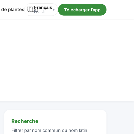
Français
 de plantes
🇫🇷
Télécharger l’app
▾
French
Recherche
Filtrer par nom commun ou nom latin.