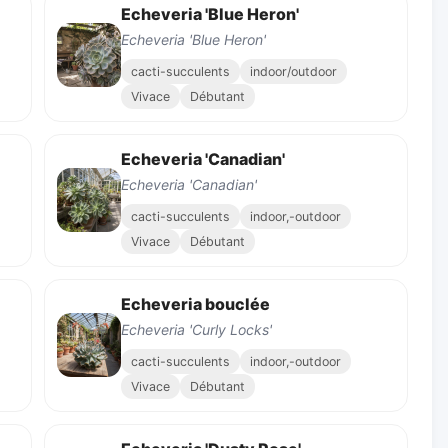
Echeveria 'Blue Heron'
Echeveria 'Blue Heron'
cacti-succulents
indoor/outdoor
Vivace
Débutant
Echeveria 'Canadian'
Echeveria 'Canadian'
cacti-succulents
indoor,-outdoor
Vivace
Débutant
Echeveria bouclée
Echeveria 'Curly Locks'
cacti-succulents
indoor,-outdoor
Vivace
Débutant