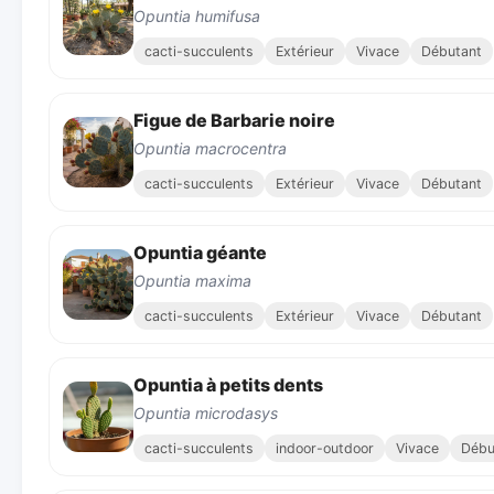
Opuntia humifusa
cacti-succulents
Extérieur
Vivace
Débutant
Figue de Barbarie noire
Opuntia macrocentra
cacti-succulents
Extérieur
Vivace
Débutant
Opuntia géante
Opuntia maxima
cacti-succulents
Extérieur
Vivace
Débutant
Opuntia à petits dents
Opuntia microdasys
cacti-succulents
indoor-outdoor
Vivace
Débu