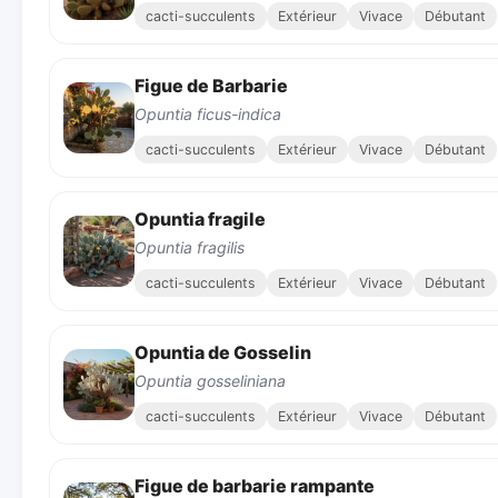
cacti-succulents
Extérieur
Vivace
Débutant
Figue de Barbarie
Opuntia ficus-indica
cacti-succulents
Extérieur
Vivace
Débutant
Opuntia fragile
Opuntia fragilis
cacti-succulents
Extérieur
Vivace
Débutant
Opuntia de Gosselin
Opuntia gosseliniana
cacti-succulents
Extérieur
Vivace
Débutant
Figue de barbarie rampante