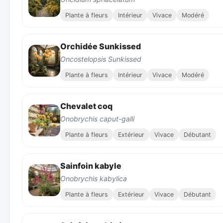
Plante à fleurs
Intérieur
Vivace
Modéré
Orchidée Sunkissed
Oncostelopsis Sunkissed
Plante à fleurs
Intérieur
Vivace
Modéré
Chevalet coq
Onobrychis caput-galli
Plante à fleurs
Extérieur
Vivace
Débutant
Sainfoin kabyle
Onobrychis kabylica
Plante à fleurs
Extérieur
Vivace
Débutant