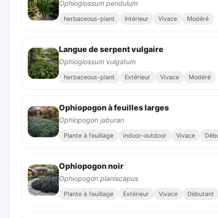
Ophioglossum pendulum
herbaceous-plant
Intérieur
Vivace
Modéré
Langue de serpent vulgaire
Ophioglossum vulgatum
herbaceous-plant
Extérieur
Vivace
Modéré
Ophiopogon à feuilles larges
Ophiopogon jaburan
Plante à feuillage
indoor-outdoor
Vivace
Déb
Ophiopogon noir
Ophiopogon planiscapus
Plante à feuillage
Extérieur
Vivace
Débutant