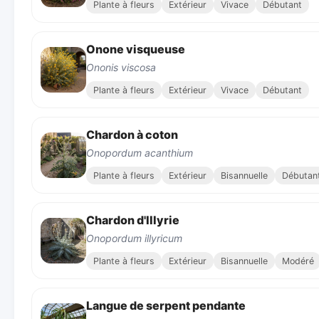
Plante à fleurs
Extérieur
Vivace
Débutant
Onone visqueuse
Ononis viscosa
Plante à fleurs
Extérieur
Vivace
Débutant
Chardon à coton
Onopordum acanthium
Plante à fleurs
Extérieur
Bisannuelle
Débutan
Chardon d'Illyrie
Onopordum illyricum
Plante à fleurs
Extérieur
Bisannuelle
Modéré
Langue de serpent pendante