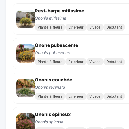
Rest-harpe mitissime
Ononis mitissima
Plante à fleurs
Extérieur
Vivace
Débutant
Onone pubescente
Ononis pubescens
Plante à fleurs
Extérieur
Vivace
Débutant
Ononis couchée
Ononis reclinata
Plante à fleurs
Extérieur
Vivace
Débutant
Ononis épineux
Ononis spinosa