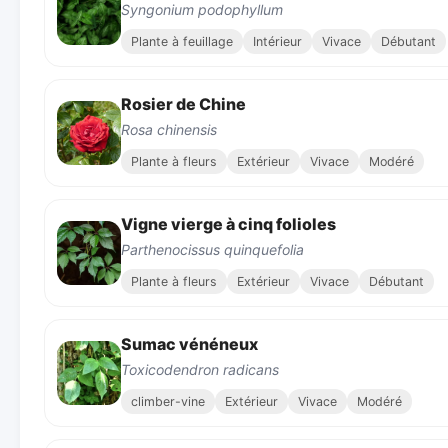
Syngonium podophyllum
Plante à feuillage
Intérieur
Vivace
Débutant
Rosier de Chine
Rosa chinensis
Plante à fleurs
Extérieur
Vivace
Modéré
Vigne vierge à cinq folioles
Parthenocissus quinquefolia
Plante à fleurs
Extérieur
Vivace
Débutant
Sumac vénéneux
Toxicodendron radicans
climber-vine
Extérieur
Vivace
Modéré