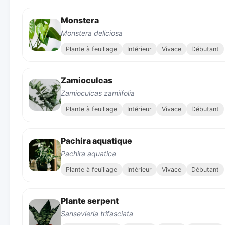
Monstera
Monstera deliciosa
Plante à feuillage
Intérieur
Vivace
Débutant
Zamioculcas
Zamioculcas zamiifolia
Plante à feuillage
Intérieur
Vivace
Débutant
Pachira aquatique
Pachira aquatica
Plante à feuillage
Intérieur
Vivace
Débutant
Plante serpent
Sansevieria trifasciata