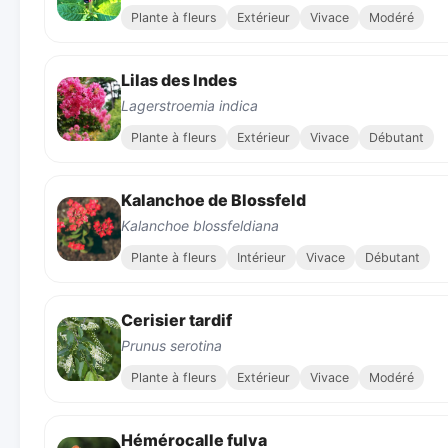
Plante à fleurs
Extérieur
Vivace
Modéré
Lilas des Indes
Lagerstroemia indica
Plante à fleurs
Extérieur
Vivace
Débutant
Kalanchoe de Blossfeld
Kalanchoe blossfeldiana
Plante à fleurs
Intérieur
Vivace
Débutant
Cerisier tardif
Prunus serotina
Plante à fleurs
Extérieur
Vivace
Modéré
Hémérocalle fulva