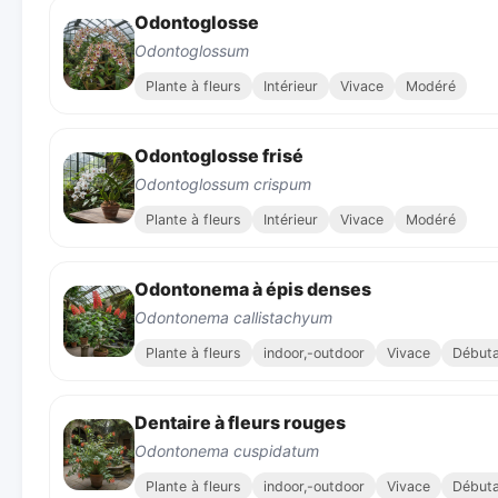
Odontoglosse
Odontoglossum
Plante à fleurs
Intérieur
Vivace
Modéré
Odontoglosse frisé
Odontoglossum crispum
Plante à fleurs
Intérieur
Vivace
Modéré
Odontonema à épis denses
Odontonema callistachyum
Plante à fleurs
indoor,-outdoor
Vivace
Début
Dentaire à fleurs rouges
Odontonema cuspidatum
Plante à fleurs
indoor,-outdoor
Vivace
Début