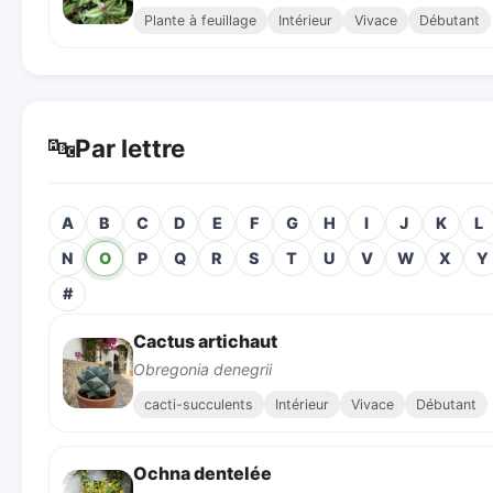
Plante à feuillage
Intérieur
Vivace
Débutant
🔤
Par lettre
A
B
C
D
E
F
G
H
I
J
K
L
N
O
P
Q
R
S
T
U
V
W
X
Y
#
Cactus artichaut
Obregonia denegrii
cacti-succulents
Intérieur
Vivace
Débutant
Ochna dentelée