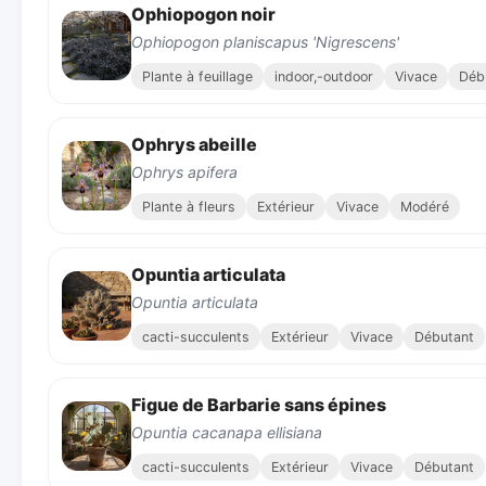
Ophiopogon noir
Ophiopogon planiscapus 'Nigrescens'
Plante à feuillage
indoor,-outdoor
Vivace
Déb
Ophrys abeille
Ophrys apifera
Plante à fleurs
Extérieur
Vivace
Modéré
Opuntia articulata
Opuntia articulata
cacti-succulents
Extérieur
Vivace
Débutant
Figue de Barbarie sans épines
Opuntia cacanapa ellisiana
cacti-succulents
Extérieur
Vivace
Débutant