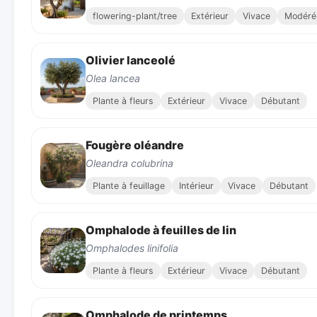
flowering-plant/tree
Extérieur
Vivace
Modéré
Olivier lanceolé
Olea lancea
Plante à fleurs
Extérieur
Vivace
Débutant
Fougère oléandre
Oleandra colubrina
Plante à feuillage
Intérieur
Vivace
Débutant
Omphalode à feuilles de lin
Omphalodes linifolia
Plante à fleurs
Extérieur
Vivace
Débutant
Omphalode de printemps