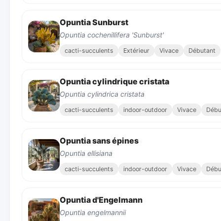
Opuntia Sunburst
Opuntia cochenillifera 'Sunburst'
cacti-succulents
Extérieur
Vivace
Débutant
Opuntia cylindrique cristata
Opuntia cylindrica cristata
cacti-succulents
indoor-outdoor
Vivace
Débu
Opuntia sans épines
Opuntia ellisiana
cacti-succulents
indoor-outdoor
Vivace
Débu
Opuntia d'Engelmann
Opuntia engelmannii