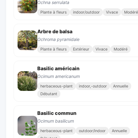
Ochna serrulata
Plante à fleurs
indoor/outdoor
Vivace
Modéré
Arbre de balsa
Ochroma pyramidale
Plante à fleurs
Extérieur
Vivace
Modéré
Basilic américain
Ocimum americanum
herbaceous-plant
indoor,-outdoor
Annuelle
Débutant
Basilic commun
Ocimum basilicum
herbaceous-plant
outdoor/indoor
Annuelle