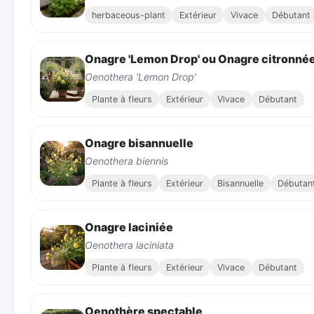
herbaceous-plant
Extérieur
Vivace
Débutant
Onagre 'Lemon Drop' ou Onagre citronné
Oenothera 'Lemon Drop'
Plante à fleurs
Extérieur
Vivace
Débutant
Onagre bisannuelle
Oenothera biennis
Plante à fleurs
Extérieur
Bisannuelle
Débutan
Onagre laciniée
Oenothera laciniata
Plante à fleurs
Extérieur
Vivace
Débutant
Oenothère spectable