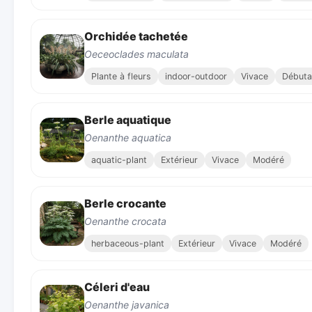
Orchidée tachetée
Oeceoclades maculata
Plante à fleurs
indoor-outdoor
Vivace
Débuta
Berle aquatique
Oenanthe aquatica
aquatic-plant
Extérieur
Vivace
Modéré
Berle crocante
Oenanthe crocata
herbaceous-plant
Extérieur
Vivace
Modéré
Céleri d'eau
Oenanthe javanica