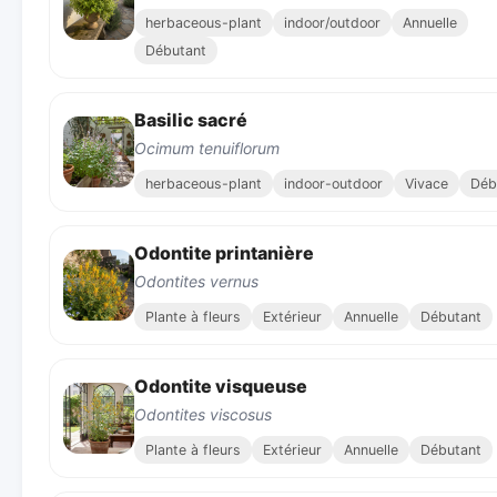
herbaceous-plant
indoor/outdoor
Annuelle
Débutant
Basilic sacré
Ocimum tenuiflorum
herbaceous-plant
indoor-outdoor
Vivace
Déb
Odontite printanière
Odontites vernus
Plante à fleurs
Extérieur
Annuelle
Débutant
Odontite visqueuse
Odontites viscosus
Plante à fleurs
Extérieur
Annuelle
Débutant