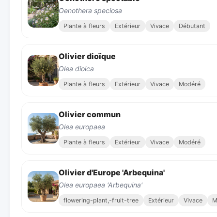
Oenothera speciosa
Plante à fleurs
Extérieur
Vivace
Débutant
Olivier dioïque
Olea dioica
Plante à fleurs
Extérieur
Vivace
Modéré
Olivier commun
Olea europaea
Plante à fleurs
Extérieur
Vivace
Modéré
Olivier d'Europe 'Arbequina'
Olea europaea 'Arbequina'
flowering-plant,-fruit-tree
Extérieur
Vivace
M