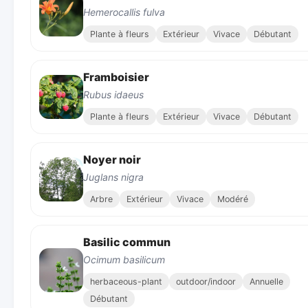
Hemerocallis fulva
Plante à fleurs
Extérieur
Vivace
Débutant
Framboisier
Rubus idaeus
Plante à fleurs
Extérieur
Vivace
Débutant
Noyer noir
Juglans nigra
Arbre
Extérieur
Vivace
Modéré
Basilic commun
Ocimum basilicum
herbaceous-plant
outdoor/indoor
Annuelle
Débutant