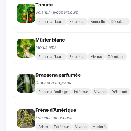
Tomate
Solanum lycopersicum
Plante à fleurs
Extérieur
Annuelle
Débutant
Mûrier blanc
Morus alba
Plante à fleurs
Extérieur
Vivace
Débutant
Dracaena parfumée
Dracaena fragrans
Plante à feuillage
Intérieur
Vivace
Débutant
Frêne d’Amérique
Fraxinus americana
Arbre
Extérieur
Vivace
Modéré