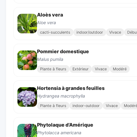
Aloès vera
Aloe vera
cacti-succulents
indoor/outdoor
Vivace
Débu
Pommier domestique
Malus pumila
Plante à fleurs
Extérieur
Vivace
Modéré
Hortensia à grandes feuilles
Hydrangea macrophylla
Plante à fleurs
indoor-outdoor
Vivace
Modér
Phytolaque d’Amérique
Phytolacca americana