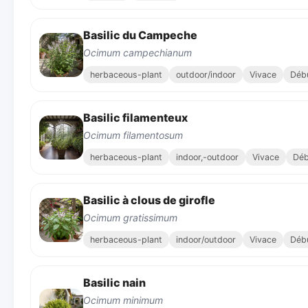
Basilic du Campeche
Ocimum campechianum
herbaceous-plant
outdoor/indoor
Vivace
Déb
Basilic filamenteux
Ocimum filamentosum
herbaceous-plant
indoor,-outdoor
Vivace
Déb
Basilic à clous de girofle
Ocimum gratissimum
herbaceous-plant
indoor/outdoor
Vivace
Déb
Basilic nain
Ocimum minimum