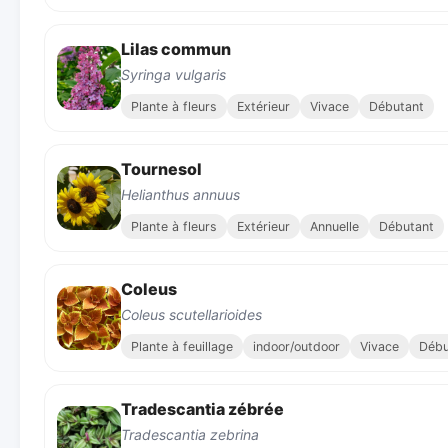
Lilas commun
Syringa vulgaris
Plante à fleurs
Extérieur
Vivace
Débutant
Tournesol
Helianthus annuus
Plante à fleurs
Extérieur
Annuelle
Débutant
Coleus
Coleus scutellarioides
Plante à feuillage
indoor/outdoor
Vivace
Débu
Tradescantia zébrée
Tradescantia zebrina