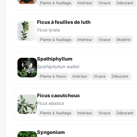
Plante à feuillage
Intérieur
Vivace
Débutant
Ficus à feuilles de luth
Ficus lyrata
Plante à feuillage
Intérieur
Vivace
Modéré
Spathiphyllum
Spathiphyllum wallisii
Plante à fleurs
Intérieur
Vivace
Débutant
Ficus caoutchouc
Ficus elastica
Plante à feuillage
Intérieur
Vivace
Débutant
Syngonium